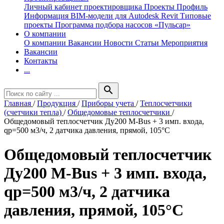
Личный кабинет проектировщика
Проекты
Профиль
Информация
BIM-модели для Autodesk Revit
Типовые
проекты
Программа подбора насосов «Пульсар»
О компании
О компании
Вакансии
Новости
Статьи
Мероприятия
Вакансии
Контакты
...
search
Главная
/
Продукция
/
Приборы учета
/
Теплосчетчики
(счетчики тепла)
/
Общедомовые теплосчетчики
/
Общедомовый теплосчетчик Ду200 M-Bus + 3 имп. входа,
qp=500 м3/ч, 2 датчика давления, прямой, 105°C
Общедомовый теплосчетчик
Ду200 M-Bus + 3 имп. входа,
qp=500 м3/ч, 2 датчика
давления, прямой, 105°C