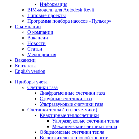
Информация
BIM-модели для Autodesk Revit
Типовые проекты
Программа подбора насосов «Пульсар»
О компании
О компании
Вакансии
Новости
Статьи
Мероприятия
Вакансии
Контакты
English version
Приборы учета
Счетчики газа
Диафрагменные счетчики газа
Струйные счетчики газа
Ультразвуковые счетчики газа
Счетчики тепла (теплосчетчики)
Квартирные теплосчетчики
Ультразвуковые счетчики тепла
Механические счетчики тепла
Общедомовые счетчики тепла
Вычислители тепловой энергии