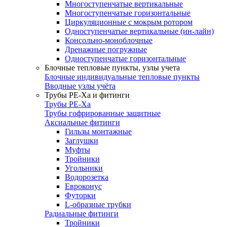
Многоступенчатые вертикальные
Многоступенчатые горизонтальные
Циркуляционные с мокрым ротором
Одноступенчатые вертикальные (ин-лайн)
Консольно-моноблочные
Дренажные погружные
Одноступенчатые горизонтальные
Блочные тепловые пункты, узлы учета
Блочные индивидуальные тепловые пункты
Вводные узлы учёта
Трубы РЕ-Ха и фитинги
Трубы РЕ-Ха
Трубы гофрированные защитные
Аксиальные фитинги
Гильзы монтажные
Заглушки
Муфты
Тройники
Угольники
Водорозетка
Евроконус
Футорки
L-образные трубки
Радиальные фитинги
Тройники