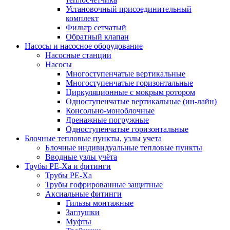
Установочный присоединительный
комплект
Фильтр сетчатый
Обратный клапан
Насосы и насосное оборудование
Насосные станции
Насосы
Многоступенчатые вертикальные
Многоступенчатые горизонтальные
Циркуляционные с мокрым ротором
Одноступенчатые вертикальные (ин-лайн)
Консольно-моноблочные
Дренажные погружные
Одноступенчатые горизонтальные
Блочные тепловые пункты, узлы учета
Блочные индивидуальные тепловые пункты
Вводные узлы учёта
Трубы РЕ-Ха и фитинги
Трубы РЕ-Ха
Трубы гофрированные защитные
Аксиальные фитинги
Гильзы монтажные
Заглушки
Муфты