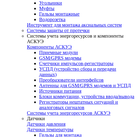
Угольники
Муфты
Гильзы монтажные
Водорозетка
Инструмент для монтажа аксиальных систем
Системы защиты от протечки
Системы учета энергоресурсов и компоненты
АСКУЭ
Компоненты АСКУЭ
Приемные модули
GSM/GPRS модемы
Счетчики импульсов-регистраторы
УСПД (устройство сбора и передачи
данных)
Преобразователи интерфейсов
Антенны для GSM/GPRS модемов и УСПД
Источники питания
Блоки коммутации, устройства ввода/вывода
Регистраторы нештатных ситуаций и
аналоговых сигналов
Системы учета энергоресурсов АСКУЭ
Датчики
Датчики давления
Датчики температуры
Гильзы для монтажа