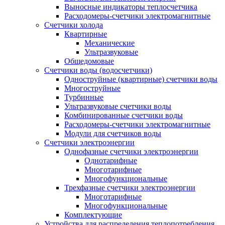
Выносные индикаторы теплосчетчика
Расходомеры-счетчики электромагнитные
Счетчики холода
Квартирные
Механические
Ультразвуковые
Общедомовые
Счетчики воды (водосчетчики)
Одноструйные (квартирные) счетчики воды
Многоструйные
Турбинные
Ультразвуковые счетчики воды
Комбинированные счетчики воды
Расходомеры-счетчики электромагнитные
Модули для счетчиков воды
Счетчики электроэнергии
Однофазные счетчики электроэнергии
Однотарифные
Многотарифные
Многофункциональные
Трехфазные счетчики электроэнергии
Многотарифные
Многофункциональные
Комплектующие
Устройства для распределения теплопотребления