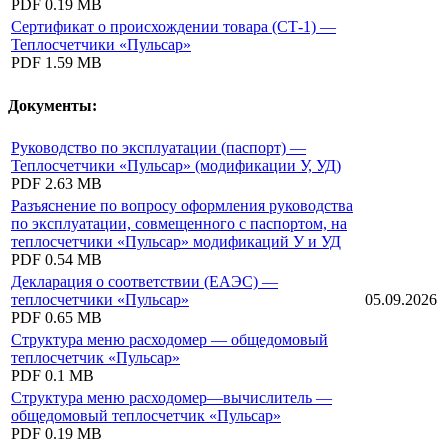
PDF
0.19 MB
Сертификат о происхождении товара (СТ-1) —
Теплосчетчики «Пульсар»
PDF
1.59 MB
Документы:
Руководство по эксплуатации (паспорт) —
Теплосчетчики «Пульсар» (модификации У, УД)
PDF
2.63 MB
Разъяснение по вопросу оформления руководства
по эксплуатации, совмещенного с паспортом, на
теплосчетчики «Пульсар» модификаций У и УД
PDF
0.54 MB
Декларация о соответствии (ЕАЭС) —
теплосчетчики «Пульсар»
05.09.2026
PDF
0.65 MB
Структура меню расходомер — общедомовый
теплосчетчик «Пульсар»
PDF
0.1 MB
Структура меню расходомер—вычислитель —
общедомовый теплосчетчик «Пульсар»
PDF
0.19 MB