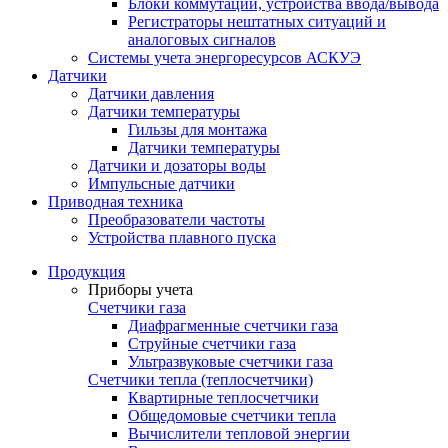
Блоки коммутации, устройства ввода/вывода
Регистраторы нештатных ситуаций и
аналоговых сигналов
Системы учета энергоресурсов АСКУЭ
Датчики
Датчики давления
Датчики температуры
Гильзы для монтажа
Датчики температуры
Датчики и дозаторы воды
Импульсные датчики
Приводная техника
Преобразователи частоты
Устройства плавного пуска
Продукция
Приборы учета
Счетчики газа
Диафрагменные счетчики газа
Струйные счетчики газа
Ультразвуковые счетчики газа
Счетчики тепла (теплосчетчики)
Квартирные теплосчетчики
Общедомовые счетчики тепла
Вычислители тепловой энергии