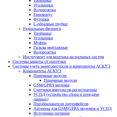
Тройники
Угольники
Водорозетка
Евроконус
Футорки
L-образные трубки
Радиальные фитинги
Тройники
Угольники
Муфты
Гильзы монтажные
Водорозетка
Инструмент для монтажа аксиальных систем
Системы защиты от протечки
Системы учета энергоресурсов и компоненты АСКУЭ
Компоненты АСКУЭ
Приемные модули
Приемные модули
GSM/GPRS модемы
Счетчики импульсов-регистраторы
УСПД (устройство сбора и передачи
данных)
Преобразователи интерфейсов
Антенны для GSM/GPRS модемов и УСПД
Источники питания