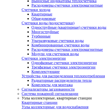
Выносные индикаторы теплосчетчика
Расходомеры-счетчики электромагнитные
Счетчики холода
Квартирные
Общедомовые
Счетчики воды (водосчетчики)
Одноструйные (квартирные) счетчики воды
Многоструйные
Турбинные
Ультразвуковые счетчики воды
Комбинированные счетчики воды
Расходомеры-счетчики электромагнитные
Модули для счетчиков воды
Счетчики электроэнергии
Однофазные счетчики электроэнергии
Трехфазные счетчики электроэнергии
Комплектующие
Устройства для распределения теплопотребления
Радиаторные распределители тепла
Комплекты для монтажа
Сигнализаторы загазованности
Система пожарной сигнализации
Узлы коллекторные, квартирные станции
Квартирные станции
Узлы коллекторные для водоснабжения