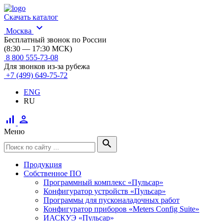
Скачать каталог
expand_more
Москва
Бесплатный звонок по России
(8:30 — 17:30 МСК)
8 800 555-73-08
Для звонков из-за рубежа
+7 (499) 649-75-72
ENG
RU
signal_cellular_alt
person
Меню
search
Продукция
Собственное ПО
Программный комплекс «Пульсар»
Конфигуратор устройств «Пульсар»
Программы для пусконаладочных работ
Конфигуратор приборов «Meters Config Suite»
ИАСКУЭ «Пульсар»