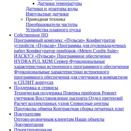
Датчики температуры
Датчики и дозаторы воды
Импульсные датчики
Приводная техника
Преобразователи частоты
Устройства плавного пуска
Собственное ПО
Программный комплекс «Пульсар»
Конфигуратор
устройств «Пульсар»
Программы для пусконаладочных
работ
Конфигуратор приборов «Meters Config Suite»
ИАСКУЭ «Пульсар»
Программное обеспечение
HYDRA PUL
M2M Сервер
Функциональные
характеристики встроенного программного обеспечения
Функциональные характеристики встроенного
программного обеспечения для счетчиков в компактном
и СПЛИТ корпусах
Поддержка и сервисы
Техническая поддержка
Поверка приборов
Ремонт
счетчиков
Восстановление паспорта
Отдел претензий
Расчет коллекторных узлов
Сервисные центры
Протоколы обмена
Контрактная сборка печатных плат
Покупателям
Оптово-розничным клиентам
Наши объекты
Документация
Проектировщикам