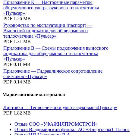
Приложение К — Настроечные параметры
общедомового ультразвукового теплосчетчика
«Пульсар»
PDF
1.26 MB
Руководство по эксплуатации (паспорт) —
Выносной индикатор для общедомового
теплосчетчика «Пульсар»
PDF
1.31 MB
Приложение В — Схемы подключения выносного
индикатора для общедомового теплосчетчика
«Пульсар»
PDF
0.11 MB
Приложение — Гидравлическое сопротивление
счетчиков «Пульсар»
PDF
0.14 MB
Маркетинговые материалы:
Листовка — Теплосчетчики ультразвуковые «Пульсар»
PDF
1.82 MB
Отзыв ООО «УФАЖИЛПРОМСТРОЙ»
Отзыв Владимирский филиал АО «ЭнергосбыТ Плюс»
Отзыв ИП Максюшин В.А.