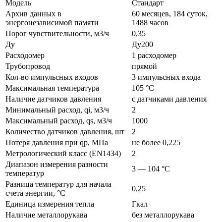
Модель
Стандарт
Архив данных в
60 месяцев, 184 суток,
энергонезависимой памяти
1488 часов
Порог чувствительности, м3/ч
0,35
Ду
Ду200
Расходомер
1 расходомер
Трубопровод
прямой
Кол-во импульсных входов
3 импульсных входа
Максимальная температура
105 °C
Наличие датчиков давления
с датчиками давления
Минимальный расход, qi, м3/ч
2
Максимальный расход, qs, м3/ч
1000
Количество датчиков давления, шт
2
Потеря давления при qp, МПа
не более 0,225
Метрологический класс (EN1434)
2
Диапазон измерения разности
3 — 104 °C
температур
Разница температур для начала
0,25
счета энергии, °C
Единица измерения тепла
Гкал
Наличие металлорукава
без металлорукава