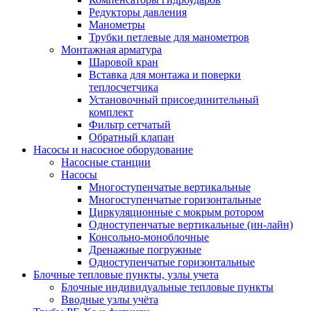
Редукторы давления
Манометры
Трубки петлевые для манометров
Монтажная арматура
Шаровой кран
Вставка для монтажа и поверки
теплосчетчика
Установочный присоединительный
комплект
Фильтр сетчатый
Обратный клапан
Насосы и насосное оборудование
Насосные станции
Насосы
Многоступенчатые вертикальные
Многоступенчатые горизонтальные
Циркуляционные с мокрым ротором
Одноступенчатые вертикальные (ин-лайн)
Консольно-моноблочные
Дренажные погружные
Одноступенчатые горизонтальные
Блочные тепловые пункты, узлы учета
Блочные индивидуальные тепловые пункты
Вводные узлы учёта