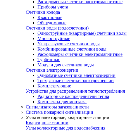
Расходомеры-счетчики электромагнитные
Приборы учета
Счетчики холода
Квартирные
Общедомовые
Счетчики воды (водосчетчики)
Одноструйные (квартирные) счетчики воды
Многоструйные
Ультразвуковые счетчики воды
Комбинированные счетчики воды
Расходомеры-счетчики электромагнитные
Турбинные
Модули для счетчиков воды
Счетчики электроэнергии
Однофазные счетчики электроэнергии
Трехфазные счетчики электроэнергии
Комплектующие
Устройства для распределения теплопотребления
Радиаторные распределители тепла
Комплекты для монтажа
Сигнализаторы загазованности
Система пожарной сигнализации
Узлы коллекторные, квартирные станции
Квартирные станции
Узлы коллекторные для водоснабжения