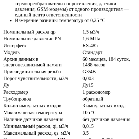
термопреобразователи сопротивления, датчики
давления, GSM-модемы) от одного производителя —
единый центр ответственности
Измерение разницы температур от 0,25 °С
Номинальный расход qp
1,5 м3/ч
Номинальное давление PN
1,6 МПа
Интерфейс
RS-485
Модель
Стандарт
Архив данных в
60 месяцев, 184 суток,
энергонезависимой памяти
1488 часов
Присоединительная резьба
G3/4B
Порог чувствительности, м3/ч
0,003
Ду
Ду15
Расходомер
1 расходомер
Трубопровод
обратный
Кол-во импульсных входов
3 импульсных входа
Максимальная температура
105 °C
Наличие датчиков давления
без датчиков давления
Минимальный расход, qi, м3/ч
0,015
Максимальный расход, qs, м3/ч
3,5