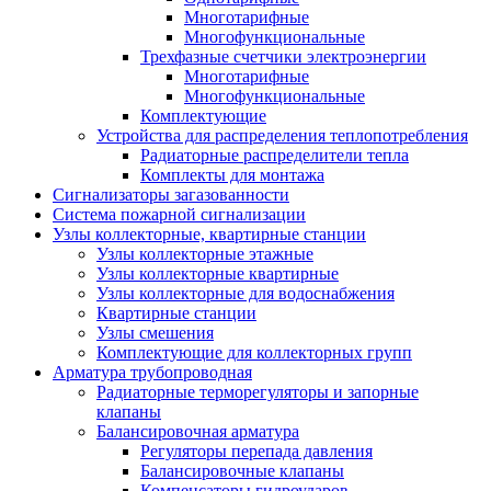
Многотарифные
Многофункциональные
Трехфазные счетчики электроэнергии
Многотарифные
Многофункциональные
Комплектующие
Устройства для распределения теплопотребления
Радиаторные распределители тепла
Комплекты для монтажа
Сигнализаторы загазованности
Система пожарной сигнализации
Узлы коллекторные, квартирные станции
Узлы коллекторные этажные
Узлы коллекторные квартирные
Узлы коллекторные для водоснабжения
Квартирные станции
Узлы смешения
Комплектующие для коллекторных групп
Арматура трубопроводная
Радиаторные терморегуляторы и запорные
клапаны
Балансировочная арматура
Регуляторы перепада давления
Балансировочные клапаны
Компенсаторы гидроударов