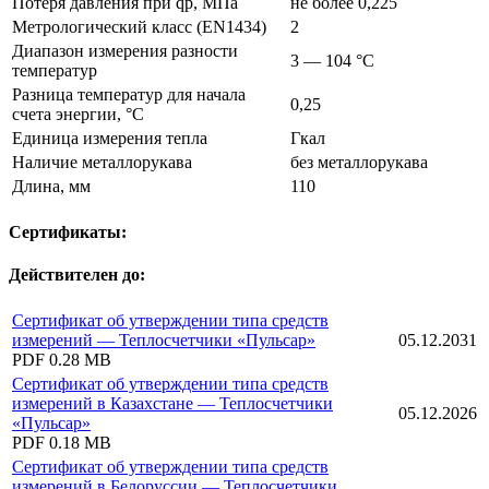
Потеря давления при qp, МПа
не более 0,225
Метрологический класс (EN1434)
2
Диапазон измерения разности
3 — 104 °C
температур
Разница температур для начала
0,25
счета энергии, °C
Единица измерения тепла
Гкал
Наличие металлорукава
без металлорукава
Длина, мм
110
Сертификаты:
Действителен до:
Сертификат об утверждении типа средств
измерений — Теплосчетчики «Пульсар»
05.12.2031
PDF
0.28 MB
Сертификат об утверждении типа средств
измерений в Казахстане — Теплосчетчики
05.12.2026
«Пульсар»
PDF
0.18 MB
Сертификат об утверждении типа средств
измерений в Белоруссии — Теплосчетчики