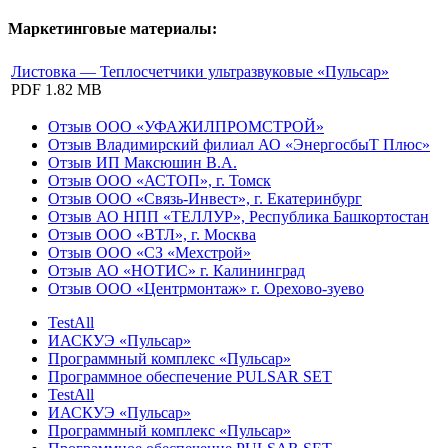
Маркетинговые материалы:
Листовка — Теплосчетчики ультразвуковые «Пульсар»
PDF
1.82 MB
Отзыв ООО «УФАЖИЛПРОМСТРОЙ»
Отзыв Владимирский филиал АО «ЭнергосбыТ Плюс»
Отзыв ИП Максюшин В.А.
Отзыв ООО «АСТОП», г. Томск
Отзыв ООО «Связь-Инвест», г. Екатеринбург
Отзыв АО НПП «ТЕЛЛУР», Республика Башкортостан
Отзыв ООО «ВТЛ», г. Москва
Отзыв ООО «СЗ «Мехстрой»
Отзыв АО «НОТИС» г. Калининград
Отзыв ООО «Центрмонтаж» г. Орехово-зуево
TestAll
ИАСКУЭ «Пульсар»
Программный комплекс «Пульсар»
Программное обеспечение PULSAR SET
TestAll
ИАСКУЭ «Пульсар»
Программный комплекс «Пульсар»