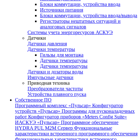
Блоки коммутации, устройства ввода
Источники питания
Блоки коммутации, устройства ввода/вывода
Регистраторы нештатных ситуаций и
аналоговых сигналов
Системы учета энергоресурсов АСКУЭ
Датчики
Датчики давления
Датчики температуры
Гильзы для монтажа
Датчики температуры
Датчики температуры
Датчики и дозаторы воды
Импульсные датчики
Приводная техника
Преобразователи частоты
Устройства плавного пуска
Собственное ПО
Программный комплекс «Пульсар»
Конфигуратор
устройств «Пульсар»
Программы для пусконаладочных
работ
Конфигуратор приборов «Meters Config Suite»
ИАСКУЭ «Пульсар»
Программное обеспечение
HYDRA PUL
M2M Сервер
Функциональные
характеристики встроенного программного обеспечения
Функциональные характеристики встроенного