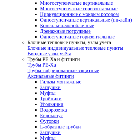
Многоступенчатые вертикальные
Многоступенчатые горизонтальные
Циркуляционные с мокрым ротором
Одноступенчатые вертикальные (ин-лайн)
Консольно-моноблочные
Дренажные погружные
Одноступенчатые горизонтальные
Блочные тепловые пункты, узлы учета
Блочные индивидуальные тепловые пункты
Вводные узлы учёта
Трубы РЕ-Ха и фитинги
Трубы РЕ-Ха
Трубы гофрированные защитные
Аксиальные фитинги
Гильзы монтажные
Заглушки
Муфты
Тройники
Угольники
Водорозетка
Евроконус
Футорки
L-образные трубки
Заглушки
Муфты