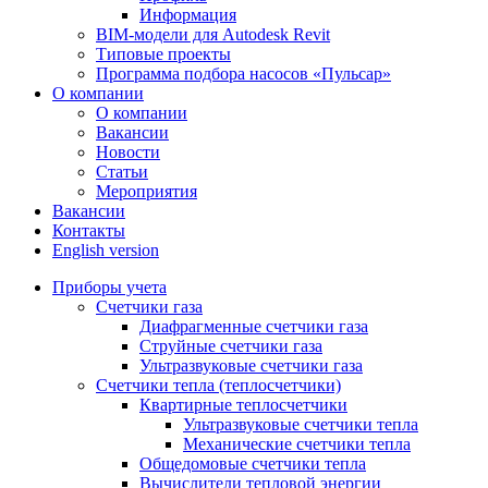
Информация
BIM-модели для Autodesk Revit
Типовые проекты
Программа подбора насосов «Пульсар»
О компании
О компании
Вакансии
Новости
Статьи
Мероприятия
Вакансии
Контакты
English version
Приборы учета
Счетчики газа
Диафрагменные счетчики газа
Струйные счетчики газа
Ультразвуковые счетчики газа
Счетчики тепла (теплосчетчики)
Квартирные теплосчетчики
Ультразвуковые счетчики тепла
Механические счетчики тепла
Общедомовые счетчики тепла
Вычислители тепловой энергии