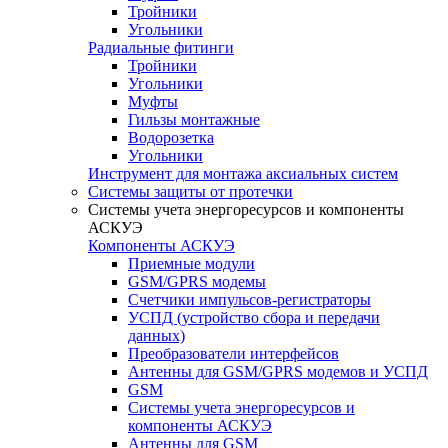
Тройники
Угольники
Радиальные фитинги
Тройники
Угольники
Муфты
Гильзы монтажные
Водорозетка
Угольники
Инструмент для монтажа аксиальных систем
Системы защиты от протечки
Системы учета энергоресурсов и компоненты
АСКУЭ
Компоненты АСКУЭ
Приемные модули
GSM/GPRS модемы
Счетчики импульсов-регистраторы
УСПД (устройство сбора и передачи
данных)
Преобразователи интерфейсов
Антенны для GSM/GPRS модемов и УСПД
GSM
Системы учета энергоресурсов и
компоненты АСКУЭ
Антенны для GSM