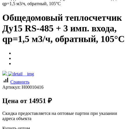
qp=1,5 м3/ч, обратный, 105°C
Общедомовый теплосчетчик
Ду15 RS-485 + 3 имп. входа,
qp=1,5 м3/ч, обратный, 105°C
signal_cellular_alt
Сравнить
Артикул:
Н00010416
Цена от
14951
₽
Скидка предоставляется на оптовые партии при указании
адреса объекта
Купить оптом