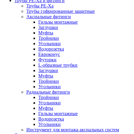
Трубы РЕ-Ха и фитинги
Трубы РЕ-Ха
Трубы гофрированные защитные
Аксиальные фитинги
Гильзы монтажные
Заглушки
Муфты
Тройники
Угольники
Водорозетка
Евроконус
Футорки
L-образные трубки
Заглушки
Муфты
Тройники
Угольники
Радиальные фитинги
Тройники
Угольники
Муфты
Гильзы монтажные
Водорозетка
Угольники
Инструмент для монтажа аксиальных систем