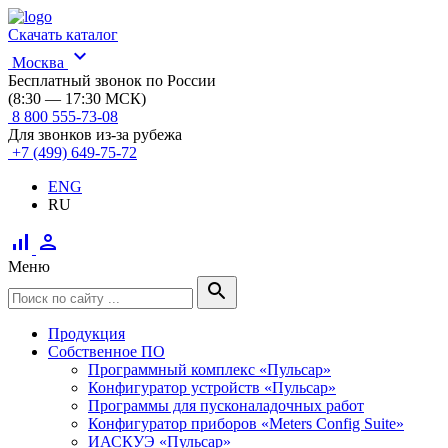
Скачать каталог
expand_more
Москва
Бесплатный звонок по России
(8:30 — 17:30 МСК)
8 800 555-73-08
Для звонков из-за рубежа
+7 (499) 649-75-72
ENG
RU
signal_cellular_alt
person
Меню
search
Продукция
Собственное ПО
Программный комплекс «Пульсар»
Конфигуратор устройств «Пульсар»
Программы для пусконаладочных работ
Конфигуратор приборов «Meters Config Suite»
ИАСКУЭ «Пульсар»