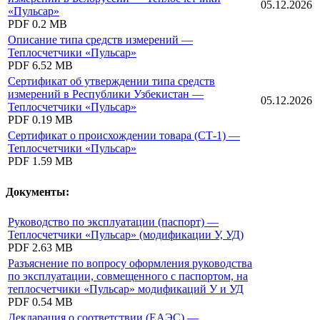
05.12.2026
«Пульсар»
PDF
0.2 MB
Описание типа средств измерений —
Теплосчетчики «Пульсар»
PDF
6.52 MB
Сертификат об утверждении типа средств
измерений в Республики Узбекистан —
05.12.2026
Теплосчетчики «Пульсар»
PDF
0.19 MB
Сертификат о происхождении товара (СТ-1) —
Теплосчетчики «Пульсар»
PDF
1.59 MB
Документы:
Руководство по эксплуатации (паспорт) —
Теплосчетчики «Пульсар» (модификации У, УД)
PDF
2.63 MB
Разъяснение по вопросу оформления руководства
по эксплуатации, совмещенного с паспортом, на
теплосчетчики «Пульсар» модификаций У и УД
PDF
0.54 MB
Декларация о соответствии (ЕАЭС) —