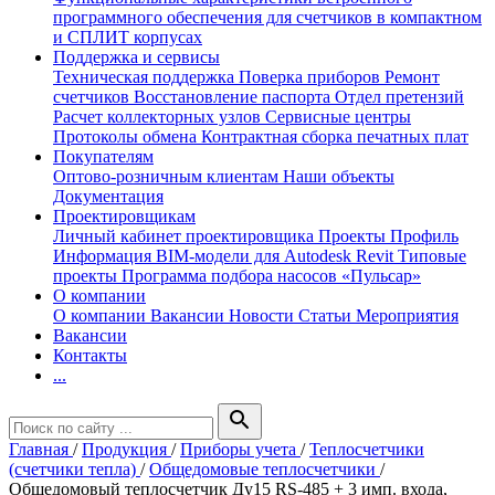
программного обеспечения для счетчиков в компактном
и СПЛИТ корпусах
Поддержка и сервисы
Техническая поддержка
Поверка приборов
Ремонт
счетчиков
Восстановление паспорта
Отдел претензий
Расчет коллекторных узлов
Сервисные центры
Протоколы обмена
Контрактная сборка печатных плат
Покупателям
Оптово-розничным клиентам
Наши объекты
Документация
Проектировщикам
Личный кабинет проектировщика
Проекты
Профиль
Информация
BIM-модели для Autodesk Revit
Типовые
проекты
Программа подбора насосов «Пульсар»
О компании
О компании
Вакансии
Новости
Статьи
Мероприятия
Вакансии
Контакты
...
search
Главная
/
Продукция
/
Приборы учета
/
Теплосчетчики
(счетчики тепла)
/
Общедомовые теплосчетчики
/
Общедомовый теплосчетчик Ду15 RS-485 + 3 имп. входа,