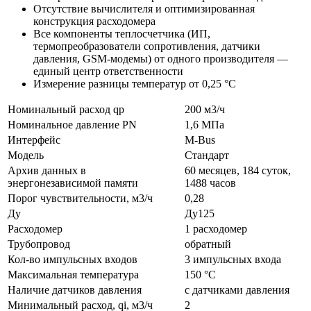
Отсутствие вычислителя и оптимизированная
конструкция расходомера
Все компоненты теплосчетчика (ИП,
термопреобразователи сопротивления, датчики
давления, GSM-модемы) от одного производителя —
единый центр ответственности
Измерение разницы температур от 0,25 °С
Номинальный расход qp
200 м3/ч
Номинальное давление PN
1,6 МПа
Интерфейс
M-Bus
Модель
Стандарт
Архив данных в
60 месяцев, 184 суток,
энергонезависимой памяти
1488 часов
Порог чувствительности, м3/ч
0,28
Ду
Ду125
Расходомер
1 расходомер
Трубопровод
обратный
Кол-во импульсных входов
3 импульсных входа
Максимальная температура
150 °C
Наличие датчиков давления
с датчиками давления
Минимальный расход, qi, м3/ч
2