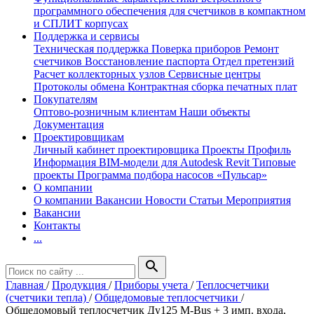
программного обеспечения для счетчиков в компактном
и СПЛИТ корпусах
Поддержка и сервисы
Техническая поддержка
Поверка приборов
Ремонт
счетчиков
Восстановление паспорта
Отдел претензий
Расчет коллекторных узлов
Сервисные центры
Протоколы обмена
Контрактная сборка печатных плат
Покупателям
Оптово-розничным клиентам
Наши объекты
Документация
Проектировщикам
Личный кабинет проектировщика
Проекты
Профиль
Информация
BIM-модели для Autodesk Revit
Типовые
проекты
Программа подбора насосов «Пульсар»
О компании
О компании
Вакансии
Новости
Статьи
Мероприятия
Вакансии
Контакты
...
search
Главная
/
Продукция
/
Приборы учета
/
Теплосчетчики
(счетчики тепла)
/
Общедомовые теплосчетчики
/
Общедомовый теплосчетчик Ду125 M-Bus + 3 имп. входа,