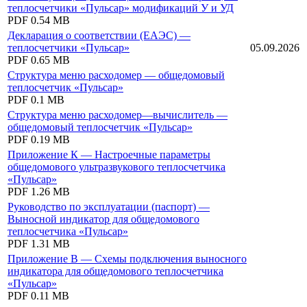
теплосчетчики «Пульсар» модификаций У и УД
PDF
0.54 MB
Декларация о соответствии (ЕАЭС) —
теплосчетчики «Пульсар»
05.09.2026
PDF
0.65 MB
Структура меню расходомер — общедомовый
теплосчетчик «Пульсар»
PDF
0.1 MB
Структура меню расходомер—вычислитель —
общедомовый теплосчетчик «Пульсар»
PDF
0.19 MB
Приложение К — Настроечные параметры
общедомового ультразвукового теплосчетчика
«Пульсар»
PDF
1.26 MB
Руководство по эксплуатации (паспорт) —
Выносной индикатор для общедомового
теплосчетчика «Пульсар»
PDF
1.31 MB
Приложение В — Схемы подключения выносного
индикатора для общедомового теплосчетчика
«Пульсар»
PDF
0.11 MB