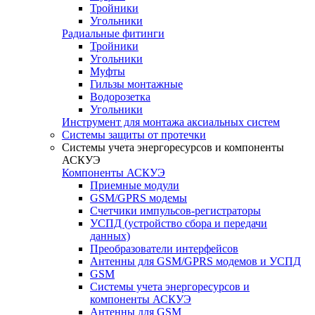
Тройники
Угольники
Радиальные фитинги
Тройники
Угольники
Муфты
Гильзы монтажные
Водорозетка
Угольники
Инструмент для монтажа аксиальных систем
Системы защиты от протечки
Системы учета энергоресурсов и компоненты
АСКУЭ
Компоненты АСКУЭ
Приемные модули
GSM/GPRS модемы
Счетчики импульсов-регистраторы
УСПД (устройство сбора и передачи
данных)
Преобразователи интерфейсов
Антенны для GSM/GPRS модемов и УСПД
GSM
Системы учета энергоресурсов и
компоненты АСКУЭ
Антенны для GSM