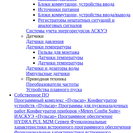
Блоки коммутации, устройства ввода
Источники питания
Блоки коммутации, устройства ввода/вывода
Регистраторы нештатных ситуаций и
аналоговых сигналов
Системы учета энергоресурсов АСКУЭ
Датчики
Датчики давления
Датчики температуры
Гильзы для монтажа
Датчики температуры
Датчики температуры
Датчики и дозаторы воды
Импульсные датчики
Приводная техника
Преобразователи частоты
Устройства плавного пуска
Собственное ПО
Программный комплекс «Пульсар»
Конфигуратор
устройств «Пульсар»
Программы для пусконаладочных
работ
Конфигуратор приборов «Meters Config Suite»
ИАСКУЭ «Пульсар»
Программное обеспечение
HYDRA PUL
M2M Сервер
Функциональные
характеристики встроенного программного обеспечения
Функциональные характеристики встроенного