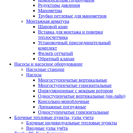
Редукторы давления
Манометры
Трубки петлевые для манометров
Монтажная арматура
Шаровой кран
Вставка для монтажа и поверки
теплосчетчика
Установочный присоединительный
комплект
Фильтр сетчатый
Обратный клапан
Насосы и насосное оборудование
Насосные станции
Насосы
Многоступенчатые вертикальные
Многоступенчатые горизонтальные
Циркуляционные с мокрым ротором
Одноступенчатые вертикальные (ин-лайн)
Консольно-моноблочные
Дренажные погружные
Одноступенчатые горизонтальные
Блочные тепловые пункты, узлы учета
Блочные индивидуальные тепловые пункты
Вводные узлы учёта