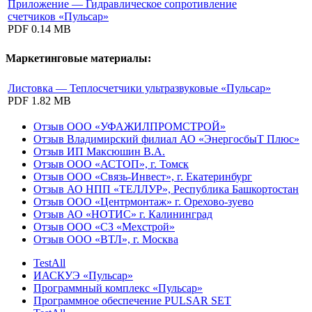
Приложение — Гидравлическое сопротивление
счетчиков «Пульсар»
PDF
0.14 MB
Маркетинговые материалы:
Листовка — Теплосчетчики ультразвуковые «Пульсар»
PDF
1.82 MB
Отзыв ООО «УФАЖИЛПРОМСТРОЙ»
Отзыв Владимирский филиал АО «ЭнергосбыТ Плюс»
Отзыв ИП Максюшин В.А.
Отзыв ООО «АСТОП», г. Томск
Отзыв ООО «Связь-Инвест», г. Екатеринбург
Отзыв АО НПП «ТЕЛЛУР», Республика Башкортостан
Отзыв ООО «Центрмонтаж» г. Орехово-зуево
Отзыв АО «НОТИС» г. Калининград
Отзыв ООО «СЗ «Мехстрой»
Отзыв ООО «ВТЛ», г. Москва
TestAll
ИАСКУЭ «Пульсар»
Программный комплекс «Пульсар»
Программное обеспечение PULSAR SET