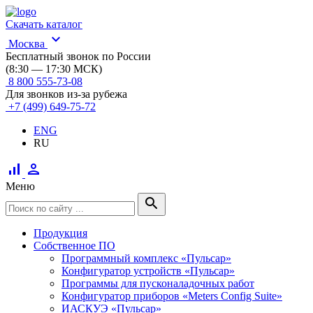
Скачать каталог
expand_more
Москва
Бесплатный звонок по России
(8:30 — 17:30 МСК)
8 800 555-73-08
Для звонков из-за рубежа
+7 (499) 649-75-72
ENG
RU
signal_cellular_alt
person
Меню
search
Продукция
Собственное ПО
Программный комплекс «Пульсар»
Конфигуратор устройств «Пульсар»
Программы для пусконаладочных работ
Конфигуратор приборов «Meters Config Suite»
ИАСКУЭ «Пульсар»