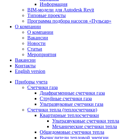
Информация
BIM-модели для Autodesk Revit
Типовые проекты
Программа подбора насосов «Пульсар»
О компании
О компании
Вакансии
Новости
Статьи
Мероприятия
Вакансии
Контакты
English version
Приборы учета
Счетчики газа
Диафрагменные счетчики газа
Струйные счетчики газа
Ультразвуковые счетчики газа
Счетчики тепла (теплосчетчики)
Квартирные теплосчетчики
Ультразвуковые счетчики тепла
Механические счетчики тепла
Общедомовые счетчики тепла
Вычислители тепловой энергии