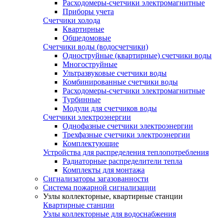
Расходомеры-счетчики электромагнитные
Приборы учета
Счетчики холода
Квартирные
Общедомовые
Счетчики воды (водосчетчики)
Одноструйные (квартирные) счетчики воды
Многоструйные
Ультразвуковые счетчики воды
Комбинированные счетчики воды
Расходомеры-счетчики электромагнитные
Турбинные
Модули для счетчиков воды
Счетчики электроэнергии
Однофазные счетчики электроэнергии
Трехфазные счетчики электроэнергии
Комплектующие
Устройства для распределения теплопотребления
Радиаторные распределители тепла
Комплекты для монтажа
Сигнализаторы загазованности
Система пожарной сигнализации
Узлы коллекторные, квартирные станции
Квартирные станции
Узлы коллекторные для водоснабжения