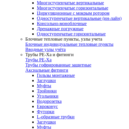
Многоступенчатые вертикальные
Многоступенчатые горизонтальные
Циркуляционные с мокрым ротором
Одноступенчатые вертикальные (ин-лайн)
Консольно-моноблочные
Дренажные погружные
Одноступенчатые горизонтальные
Блочные тепловые пункты, узлы учета
Блочные индивидуальные тепловые пункты
Вводные узлы учёта
Трубы РЕ-Ха и фитинги
Трубы РЕ-Ха
Трубы гофрированные защитные
Аксиальные фитинги
Гильзы монтажные
Заглушки
Муфты
Тройники
Угольники
Водорозетка
Евроконус
Футорки
L-образные трубки
Заглушки
Муфты