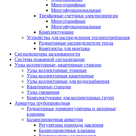
Многотарифные
Многофункциональные
Трехфазные счетчики электроэнергии
Многотарифные
Многофункциональные
Комплектующие
Устройства для распределения теплопотребления
Радиаторные распределители тепла
Комплекты для монтажа
Сигнализаторы загазованности
Система пожарной сигнализации
Узлы коллекторные, квартирные станции
Узлы коллекторные этажные
Узлы коллекторные квартирные
Узлы коллекторные для водоснабжения
Квартирные станции
Узлы смешения
Комплектующие для коллекторных групп
Арматура трубопроводная
Радиаторные терморегуляторы и запорные
клапаны
Балансировочная арматура
Регуляторы перепада давления
Балансировочные клапаны
Компенсаторы гидроударов