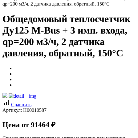
qp=200 м3/ч, 2 датчика давления, обратный, 150°C
Общедомовый теплосчетчик
Ду125 M-Bus + 3 имп. входа,
qp=200 м3/ч, 2 датчика
давления, обратный, 150°C
signal_cellular_alt
Сравнить
Артикул:
Н00010587
Цена от
91464
₽