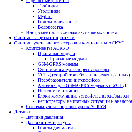
Радиальные фитинги
Тройники
Угольники
Муфты
Гильзы монтажные
Водорозетка
Инструмент для монтажа аксиальных систем
Системы защиты от протечки
Системы учета энергоресурсов и компоненты АСКУЭ
Компоненты АСКУЭ
Приемные модули
Приемные модули
GSM/GPRS модемы
Счетчики импульсов-регистраторы
УСПД (устройство сбора и передачи данных)
Преобразователи интерфейсов
Антенны для GSM/GPRS модемов и УСПД
Источники питания
Блоки коммутации, устройства ввода/вывода
Регистраторы нештатных ситуаций и аналого
Системы учета энергоресурсов АСКУЭ
Датчики
Датчики давления
Датчики температуры
Гильзы для монтажа