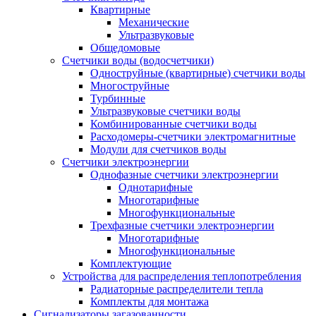
Квартирные
Механические
Ультразвуковые
Общедомовые
Счетчики воды (водосчетчики)
Одноструйные (квартирные) счетчики воды
Многоструйные
Турбинные
Ультразвуковые счетчики воды
Комбинированные счетчики воды
Расходомеры-счетчики электромагнитные
Модули для счетчиков воды
Счетчики электроэнергии
Однофазные счетчики электроэнергии
Однотарифные
Многотарифные
Многофункциональные
Трехфазные счетчики электроэнергии
Многотарифные
Многофункциональные
Комплектующие
Устройства для распределения теплопотребления
Радиаторные распределители тепла
Комплекты для монтажа
Сигнализаторы загазованности