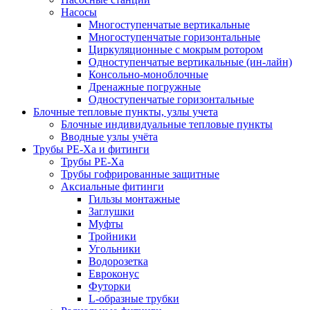
Насосы
Многоступенчатые вертикальные
Многоступенчатые горизонтальные
Циркуляционные с мокрым ротором
Одноступенчатые вертикальные (ин-лайн)
Консольно-моноблочные
Дренажные погружные
Одноступенчатые горизонтальные
Блочные тепловые пункты, узлы учета
Блочные индивидуальные тепловые пункты
Вводные узлы учёта
Трубы РЕ-Ха и фитинги
Трубы РЕ-Ха
Трубы гофрированные защитные
Аксиальные фитинги
Гильзы монтажные
Заглушки
Муфты
Тройники
Угольники
Водорозетка
Евроконус
Футорки
L-образные трубки