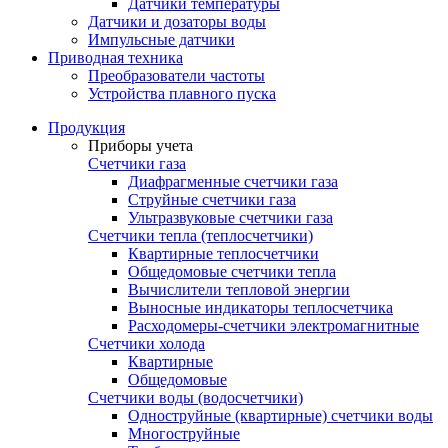
Датчики температуры
Датчики и дозаторы воды
Импульсные датчики
Приводная техника
Преобразователи частоты
Устройства плавного пуска
Продукция
Приборы учета
Счетчики газа
Диафрагменные счетчики газа
Струйные счетчики газа
Ультразвуковые счетчики газа
Счетчики тепла (теплосчетчики)
Квартирные теплосчетчики
Общедомовые счетчики тепла
Вычислители тепловой энергии
Выносные индикаторы теплосчетчика
Расходомеры-счетчики электромагнитные
Счетчики холода
Квартирные
Общедомовые
Счетчики воды (водосчетчики)
Одноструйные (квартирные) счетчики воды
Многоструйные