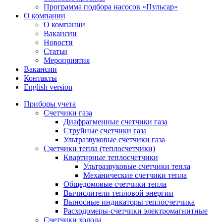
Программа подбора насосов «Пульсар»
О компании
О компании
Вакансии
Новости
Статьи
Мероприятия
Вакансии
Контакты
English version
Приборы учета
Счетчики газа
Диафрагменные счетчики газа
Струйные счетчики газа
Ультразвуковые счетчики газа
Счетчики тепла (теплосчетчики)
Квартирные теплосчетчики
Ультразвуковые счетчики тепла
Механические счетчики тепла
Общедомовые счетчики тепла
Вычислители тепловой энергии
Выносные индикаторы теплосчетчика
Расходомеры-счетчики электромагнитные
Счетчики холода