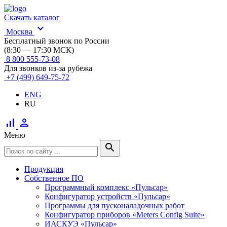
Скачать каталог
expand_more
Москва
Бесплатный звонок по России
(8:30 — 17:30 МСК)
8 800 555-73-08
Для звонков из-за рубежа
+7 (499) 649-75-72
ENG
RU
signal_cellular_alt
person
Меню
search
Продукция
Собственное ПО
Программный комплекс «Пульсар»
Конфигуратор устройств «Пульсар»
Программы для пусконаладочных работ
Конфигуратор приборов «Meters Config Suite»
ИАСКУЭ «Пульсар»