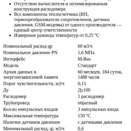
Отсутствие вычислителя и оптимизированная
конструкция расходомера
Все компоненты теплосчетчика (ИП,
термопреобразователи сопротивления, датчики
давления, GSM-модемы) от одного производителя —
единый центр ответственности
Измерение разницы температур от 0,25 °С
Номинальный расход qp
60 м3/ч
Номинальное давление PN
1,6 МПа
Интерфейс
M-Bus
Модель
Стандарт
Архив данных в
60 месяцев, 184 суток,
энергонезависимой памяти
1488 часов
Порог чувствительности, м3/ч
0,15
Ду
Ду100
Расходомер
1 расходомер
Трубопровод
обратный
Кол-во импульсных входов
3 импульсных входа
Максимальная температура
150 °C
Наличие датчиков давления
с датчиками давления
Минимальный расход, qi, м3/ч
0,6