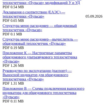
теплосчетчики «Пульсар» модификаций У и УД
PDF
0.54 MB
Декларация о соответствии (ЕАЭС) —
теплосчетчики «Пульсар»
05.09.2026
PDF
0.65 MB
Структура меню расходомер — общедомовый
теплосчетчик «Пульсар»
PDF
0.1 MB
Структура меню расходомер—вычислитель —
общедомовый теплосчетчик «Пульсар»
PDF
0.19 MB
Приложение К — Настроечные параметры
общедомового ультразвукового теплосчетчика
«Пульсар»
PDF
1.26 MB
Руководство по эксплуатации (паспорт) —
Выносной индикатор для общедомового
теплосчетчика «Пульсар»
PDF
1.31 MB
Приложение В — Схемы подключения выносного
индикатора для общедомового теплосчетчика
«Пульсар»
PDF
0.11 MB