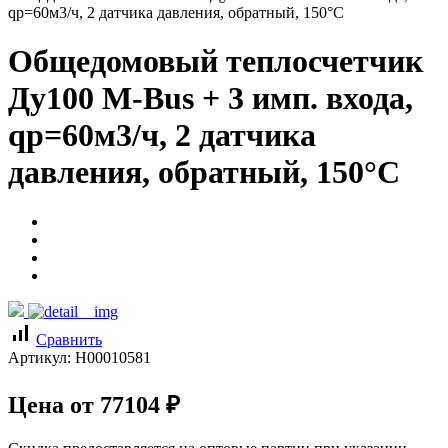
qp=60м3/ч, 2 датчика давления, обратный, 150°C
Общедомовый теплосчетчик
Ду100 M-Bus + 3 имп. входа,
qp=60м3/ч, 2 датчика
давления, обратный, 150°C
signal_cellular_alt
Сравнить
Артикул:
Н00010581
Цена от
77104
₽