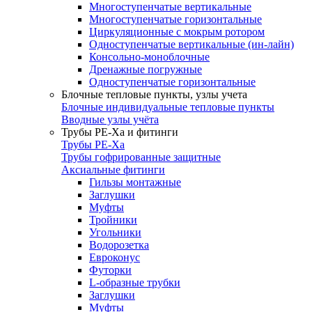
Многоступенчатые вертикальные
Многоступенчатые горизонтальные
Циркуляционные с мокрым ротором
Одноступенчатые вертикальные (ин-лайн)
Консольно-моноблочные
Дренажные погружные
Одноступенчатые горизонтальные
Блочные тепловые пункты, узлы учета
Блочные индивидуальные тепловые пункты
Вводные узлы учёта
Трубы РЕ-Ха и фитинги
Трубы РЕ-Ха
Трубы гофрированные защитные
Аксиальные фитинги
Гильзы монтажные
Заглушки
Муфты
Тройники
Угольники
Водорозетка
Евроконус
Футорки
L-образные трубки
Заглушки
Муфты