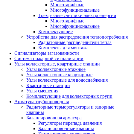
Многотарифные
Многофункциональные
Трехфазные счетчики электроэнергии
Многотарифные
Многофункциональные
Комплектующие
Устройства для распределения теплопотребления
Радиаторные распределители тепла
Комплекты для монтажа
Сигнализаторы загазованности
Система пожарной сигнализации
Узлы коллекторные, квартирные станции
Узлы коллекторные этажные
Узлы коллекторные квартирные
Узлы коллекторные для водоснабжения
Квартирные станции
Узлы смешения
Комплектующие для коллекторных групп
Арматура трубопроводная
Радиаторные терморегуляторы и запорные
клапаны
Балансировочная арматура
Регуляторы перепада давления
Балансировочные клапаны
Компенсаторы гидроударов