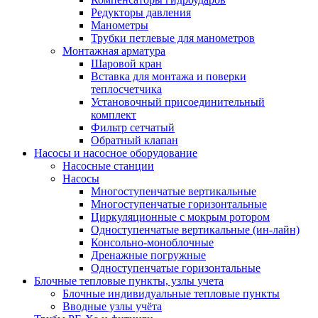
Редукторы давления
Манометры
Трубки петлевые для манометров
Монтажная арматура
Шаровой кран
Вставка для монтажа и поверки
теплосчетчика
Установочный присоединительный
комплект
Фильтр сетчатый
Обратный клапан
Насосы и насосное оборудование
Насосные станции
Насосы
Многоступенчатые вертикальные
Многоступенчатые горизонтальные
Циркуляционные с мокрым ротором
Одноступенчатые вертикальные (ин-лайн)
Консольно-моноблочные
Дренажные погружные
Одноступенчатые горизонтальные
Блочные тепловые пункты, узлы учета
Блочные индивидуальные тепловые пункты
Вводные узлы учёта