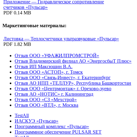
Приложение — Гидравлическое сопротивление
счетчиков «Пульсар»
PDF
0.14 MB
Маркетинговые материалы:
Листовка — Теплосчетчики ультразвуковые «Пульсар»
PDF
1.82 MB
Отзыв ООО «УФАЖИЛПРОМСТРОЙ»
Отзыв Владимирский филиал АО «ЭнергосбыТ Плюс»
Отзыв ИП Максюшин В.А.
Отзыв ООО «АСТОП», г. Томск
Отзыв ООО «Связь-Инвест», г. Екатеринбург
Отзыв АО НПП «ТЕЛЛУР», Республика Башкортостан
Отзыв ООО «Центрмонтаж» г. Орехово-зуево
Отзыв АО «НОТИС» г. Калининград
Отзыв ООО «СЗ «Мехстрой»
Отзыв ООО «ВТЛ», г. Москва
TestAll
ИАСКУЭ «Пульсар»
Программный комплекс «Пульсар»
Программное обеспечение PULSAR SET