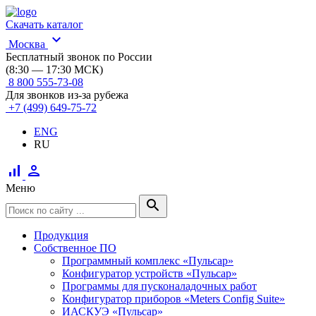
Скачать каталог
expand_more
Москва
Бесплатный звонок по России
(8:30 — 17:30 МСК)
8 800 555-73-08
Для звонков из-за рубежа
+7 (499) 649-75-72
ENG
RU
signal_cellular_alt
person
Меню
search
Продукция
Собственное ПО
Программный комплекс «Пульсар»
Конфигуратор устройств «Пульсар»
Программы для пусконаладочных работ
Конфигуратор приборов «Meters Config Suite»
ИАСКУЭ «Пульсар»