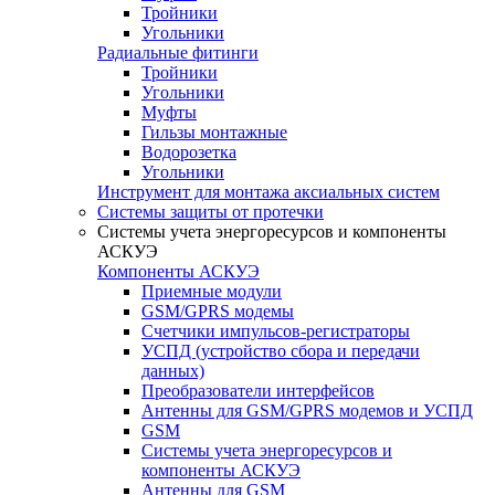
Тройники
Угольники
Радиальные фитинги
Тройники
Угольники
Муфты
Гильзы монтажные
Водорозетка
Угольники
Инструмент для монтажа аксиальных систем
Системы защиты от протечки
Системы учета энергоресурсов и компоненты
АСКУЭ
Компоненты АСКУЭ
Приемные модули
GSM/GPRS модемы
Счетчики импульсов-регистраторы
УСПД (устройство сбора и передачи
данных)
Преобразователи интерфейсов
Антенны для GSM/GPRS модемов и УСПД
GSM
Системы учета энергоресурсов и
компоненты АСКУЭ
Антенны для GSM