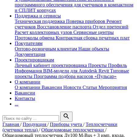
программного обеспечения для счетчиков в компактном
и СПЛИТ корпусах
Поддержка и сервисы
Техническая поддержка
Поверка приборов
Ремонт
счетчиков
Восстановление паспорта
Отдел претензий
Расчет коллекторных узлов
Сервисные центры
Протоколы обмена
Контрактная сборка печатных плат
Покупателям
Оптово-розничным клиентам
Наши объекты
Документация
Проектировщикам
Личный кабинет проектировщика
Проекты
Профиль
Информация
BIM-модели для Autodesk Revit
Типовые
проекты
Программа подбора насосов «Пульсар»
О компании
О компании
Вакансии
Новости
Статьи
Мероприятия
Вакансии
Контакты
...
search
Главная
/
Продукция
/
Приборы учета
/
Теплосчетчики
(счетчики тепла)
/
Общедомовые теплосчетчики
/
Общедомовый теплосчетчик Ду100 M-Bus + 3 имп. входа,