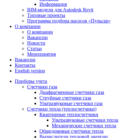
Информация
BIM-модели для Autodesk Revit
Типовые проекты
Программа подбора насосов «Пульсар»
О компании
О компании
Вакансии
Новости
Статьи
Мероприятия
Вакансии
Контакты
English version
Приборы учета
Счетчики газа
Диафрагменные счетчики газа
Струйные счетчики газа
Ультразвуковые счетчики газа
Счетчики тепла (теплосчетчики)
Квартирные теплосчетчики
Ультразвуковые счетчики тепла
Механические счетчики тепла
Общедомовые счетчики тепла
Вычислители тепловой энергии