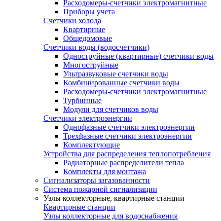
Расходомеры-счетчики электромагнитные
Приборы учета
Счетчики холода
Квартирные
Общедомовые
Счетчики воды (водосчетчики)
Одноструйные (квартирные) счетчики воды
Многоструйные
Ультразвуковые счетчики воды
Комбинированные счетчики воды
Расходомеры-счетчики электромагнитные
Турбинные
Модули для счетчиков воды
Счетчики электроэнергии
Однофазные счетчики электроэнергии
Трехфазные счетчики электроэнергии
Комплектующие
Устройства для распределения теплопотребления
Радиаторные распределители тепла
Комплекты для монтажа
Сигнализаторы загазованности
Система пожарной сигнализации
Узлы коллекторные, квартирные станции
Квартирные станции
Узлы коллекторные для водоснабжения