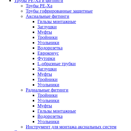
Трубы РЕ-Ха и фитинги
Трубы РЕ-Ха
Трубы гофрированные защитные
Аксиальные фитинги
Гильзы монтажные
Заглушки
Муфты
Тройники
Угольники
Водорозетка
Евроконус
Футорки
L-образные трубки
Заглушки
Муфты
Тройники
Угольники
Радиальные фитинги
Тройники
Угольники
Муфты
Гильзы монтажные
Водорозетка
Угольники
Инструмент для монтажа аксиальных систем