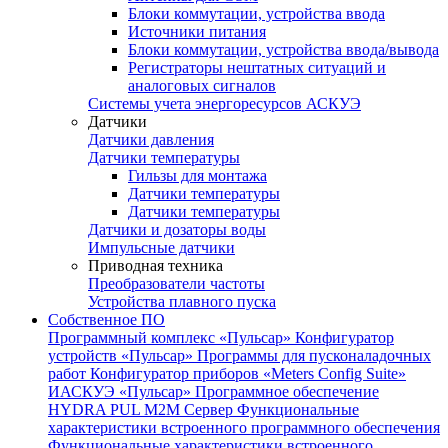
Блоки коммутации, устройства ввода
Источники питания
Блоки коммутации, устройства ввода/вывода
Регистраторы нештатных ситуаций и
аналоговых сигналов
Системы учета энергоресурсов АСКУЭ
Датчики
Датчики давления
Датчики температуры
Гильзы для монтажа
Датчики температуры
Датчики температуры
Датчики и дозаторы воды
Импульсные датчики
Приводная техника
Преобразователи частоты
Устройства плавного пуска
Собственное ПО
Программный комплекс «Пульсар»
Конфигуратор
устройств «Пульсар»
Программы для пусконаладочных
работ
Конфигуратор приборов «Meters Config Suite»
ИАСКУЭ «Пульсар»
Программное обеспечение
HYDRA PUL
M2M Сервер
Функциональные
характеристики встроенного программного обеспечения
Функциональные характеристики встроенного