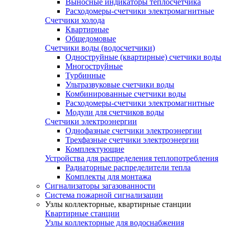
Выносные индикаторы теплосчетчика
Расходомеры-счетчики электромагнитные
Счетчики холода
Квартирные
Общедомовые
Счетчики воды (водосчетчики)
Одноструйные (квартирные) счетчики воды
Многоструйные
Турбинные
Ультразвуковые счетчики воды
Комбинированные счетчики воды
Расходомеры-счетчики электромагнитные
Модули для счетчиков воды
Счетчики электроэнергии
Однофазные счетчики электроэнергии
Трехфазные счетчики электроэнергии
Комплектующие
Устройства для распределения теплопотребления
Радиаторные распределители тепла
Комплекты для монтажа
Сигнализаторы загазованности
Система пожарной сигнализации
Узлы коллекторные, квартирные станции
Квартирные станции
Узлы коллекторные для водоснабжения