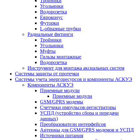
Тройники
Угольники
Водорозетка
Евроконус
Футорки
L-образные трубки
Радиальные фитинги
Тройники
Угольники
Муфты
Гильзы монтажные
Водорозетка
Инструмент для монтажа аксиальных систем
Системы защиты от протечки
Системы учета энергоресурсов и компоненты АСКУЭ
Компоненты АСКУЭ
Приемные модули
Приемные модули
GSM/GPRS модемы
Счетчики импульсов-регистраторы
УСПД (устройство сбора и передачи
данных)
Преобразователи интерфейсов
Антенны для GSM/GPRS модемов и УСПД
Источники питания