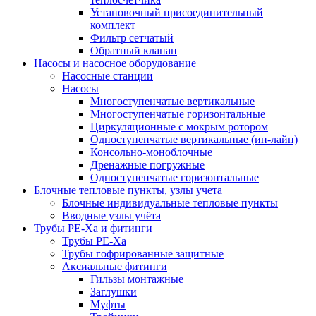
Установочный присоединительный
комплект
Фильтр сетчатый
Обратный клапан
Насосы и насосное оборудование
Насосные станции
Насосы
Многоступенчатые вертикальные
Многоступенчатые горизонтальные
Циркуляционные с мокрым ротором
Одноступенчатые вертикальные (ин-лайн)
Консольно-моноблочные
Дренажные погружные
Одноступенчатые горизонтальные
Блочные тепловые пункты, узлы учета
Блочные индивидуальные тепловые пункты
Вводные узлы учёта
Трубы РЕ-Ха и фитинги
Трубы РЕ-Ха
Трубы гофрированные защитные
Аксиальные фитинги
Гильзы монтажные
Заглушки
Муфты