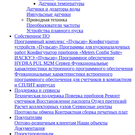
Датчики температуры
Датчики и дозаторы воды
Импульсные датчики
Приводная техника
Преобразователи частоты
Устройства плавного пуска
Собственное ПО
Программный комплекс «Пульсар»
Конфигуратор
устройств «Пульсар»
Программы для пусконаладочных
работ
Конфигуратор приборов «Meters Config Suite»
ИАСКУЭ «Пульсар»
Программное обеспечение
HYDRA PUL
M2M Сервер
Функциональные
характеристики встроенного программного обеспечения
Функциональные характеристики встроенного
программного обеспечения для счетчиков в компактном
и СПЛИТ корпусах
Поддержка и сервисы
Техническая поддержка
Поверка приборов
Ремонт
счетчиков
Восстановление паспорта
Отдел претензий
Расчет коллекторных узлов
Сервисные центры
Протоколы обмена
Контрактная сборка печатных плат
Покупателям
Оптово-розничным клиентам
Наши объекты
Документация
Проектировщикам