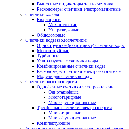
Выносные индикаторы теплосчетчика
Расходомеры-счетчики электромагнитные
Счетчики холода
Квартирные
Механические
Ультразвуковые
Общедомовые
Счетчики воды (водосчетчики)
Одноструйные (квартирные) счетчики воды
Многоструйные
Турбинные
Ультразвуковые счетчики воды
Комбинированные счетчики воды
Расходомеры-счетчики электромагнитные
Модули для счетчиков воды
Счетчики электроэнергии
Однофазные счетчики электроэнергии
Однотарифные
Многотарифные
Многофункциональные
Трехфазные счетчики электроэнергии
Многотарифные
Многофункциональные
Комплектующие
Устройства для распределения теплопотребления