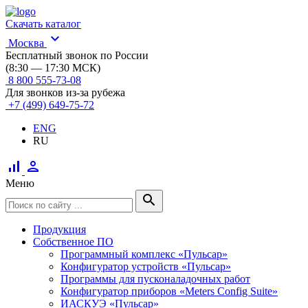
Скачать каталог
expand_more
Москва
Бесплатный звонок по России
(8:30 — 17:30 МСК)
8 800 555-73-08
Для звонков из-за рубежа
+7 (499) 649-75-72
ENG
RU
signal_cellular_alt
person
Меню
search
Продукция
Собственное ПО
Программный комплекс «Пульсар»
Конфигуратор устройств «Пульсар»
Программы для пусконаладочных работ
Конфигуратор приборов «Meters Config Suite»
ИАСКУЭ «Пульсар»