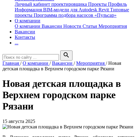
Личный кабинет проектировщика
Проекты
Профиль
Информация
BIM-модели для Autodesk Revit
Типовые
проекты
Программа подбора насосов «Пульсар»
О компании
О компании
Вакансии
Новости
Статьи
Мероприятия
Вакансии
Контакты
...
search
Главная
/
О компании
/
Вакансии
/
Мероприятия
/
Новая
детская площадка в Верхнем городском парке Рязани
Новая детская площадка в
Верхнем городском парке
Рязани
15 августа 2025