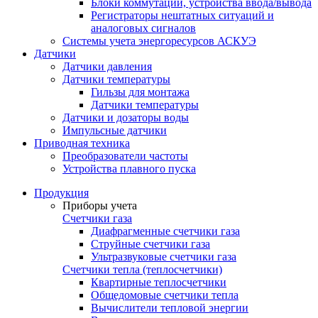
Блоки коммутации, устройства ввода/вывода
Регистраторы нештатных ситуаций и
аналоговых сигналов
Системы учета энергоресурсов АСКУЭ
Датчики
Датчики давления
Датчики температуры
Гильзы для монтажа
Датчики температуры
Датчики и дозаторы воды
Импульсные датчики
Приводная техника
Преобразователи частоты
Устройства плавного пуска
Продукция
Приборы учета
Счетчики газа
Диафрагменные счетчики газа
Струйные счетчики газа
Ультразвуковые счетчики газа
Счетчики тепла (теплосчетчики)
Квартирные теплосчетчики
Общедомовые счетчики тепла
Вычислители тепловой энергии