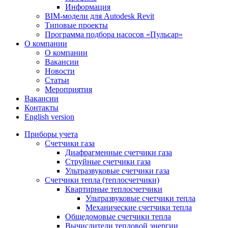
Информация
BIM-модели для Autodesk Revit
Типовые проекты
Программа подбора насосов «Пульсар»
О компании
О компании
Вакансии
Новости
Статьи
Мероприятия
Вакансии
Контакты
English version
Приборы учета
Счетчики газа
Диафрагменные счетчики газа
Струйные счетчики газа
Ультразвуковые счетчики газа
Счетчики тепла (теплосчетчики)
Квартирные теплосчетчики
Ультразвуковые счетчики тепла
Механические счетчики тепла
Общедомовые счетчики тепла
Вычислители тепловой энергии