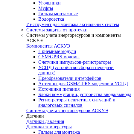
Угольники
Муфты
Гильзы монтажные
Водорозетка
Инструмент для монтажа аксиальных систем
Системы защиты от протечки
Системы учета энергоресурсов и компоненты
АСКУЭ
Компоненты АСКУЭ
Приемные модули
GSM/GPRS модемы
Счетчики импульсов-регистраторы
УСПД (устройство сбора и передачи
данных)
Преобразователи интерфейсов
Антенны для GSM/GPRS модемов и УСПД
Источники питания
Блоки коммутации, устройства ввода/вывода
Регистраторы нештатных ситуаций и
аналоговых сигналов
Системы учета энергоресурсов АСКУЭ
Датчики
Датчики давления
Датчики температуры
Гильзы для монтажа