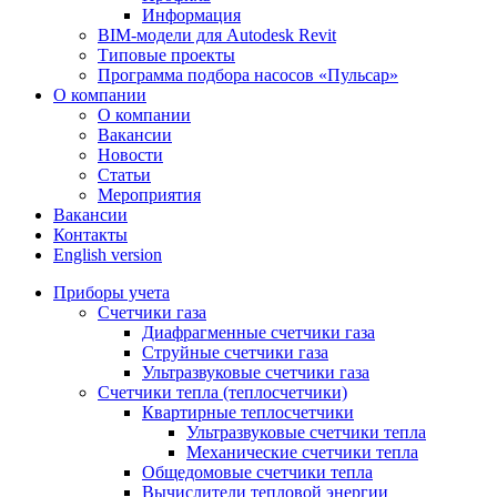
Информация
BIM-модели для Autodesk Revit
Типовые проекты
Программа подбора насосов «Пульсар»
О компании
О компании
Вакансии
Новости
Статьи
Мероприятия
Вакансии
Контакты
English version
Приборы учета
Счетчики газа
Диафрагменные счетчики газа
Струйные счетчики газа
Ультразвуковые счетчики газа
Счетчики тепла (теплосчетчики)
Квартирные теплосчетчики
Ультразвуковые счетчики тепла
Механические счетчики тепла
Общедомовые счетчики тепла
Вычислители тепловой энергии