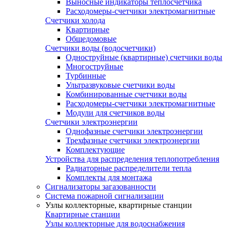
Выносные индикаторы теплосчетчика
Расходомеры-счетчики электромагнитные
Счетчики холода
Квартирные
Общедомовые
Счетчики воды (водосчетчики)
Одноструйные (квартирные) счетчики воды
Многоструйные
Турбинные
Ультразвуковые счетчики воды
Комбинированные счетчики воды
Расходомеры-счетчики электромагнитные
Модули для счетчиков воды
Счетчики электроэнергии
Однофазные счетчики электроэнергии
Трехфазные счетчики электроэнергии
Комплектующие
Устройства для распределения теплопотребления
Радиаторные распределители тепла
Комплекты для монтажа
Сигнализаторы загазованности
Система пожарной сигнализации
Узлы коллекторные, квартирные станции
Квартирные станции
Узлы коллекторные для водоснабжения