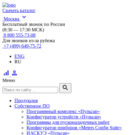
Скачать каталог
expand_more
Москва
Бесплатный звонок по России
(8:30 — 17:30 МСК)
8 800 555-73-08
Для звонков из-за рубежа
+7 (499) 649-75-72
ENG
RU
signal_cellular_alt
person
Меню
search
Продукция
Собственное ПО
Программный комплекс «Пульсар»
Конфигуратор устройств «Пульсар»
Программы для пусконаладочных работ
Конфигуратор приборов «Meters Config Suite»
ИАСКУЭ «Пульсар»