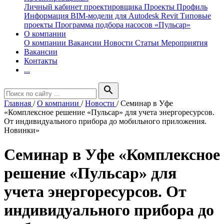
Личный кабинет проектировщика
Проекты
Профиль
Информация
BIM-модели для Autodesk Revit
Типовые
проекты
Программа подбора насосов «Пульсар»
О компании
О компании
Вакансии
Новости
Статьи
Мероприятия
Вакансии
Контакты
...
search
Главная
/
О компании
/
Новости
/
Семинар в Уфе
«Комплексное решение «Пульсар» для учета энергоресурсов.
От индивидуального прибора до мобильного приложения.
Новинки»
Семинар в Уфе «Комплексное
решение «Пульсар» для
учета энергоресурсов. От
индивидуального прибора до