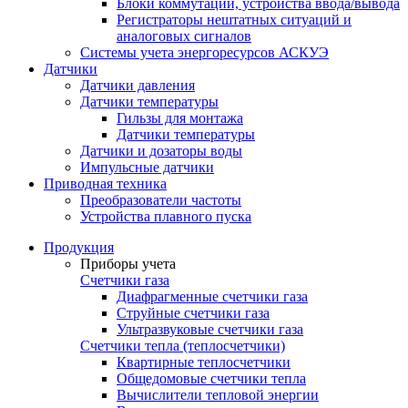
Блоки коммутации, устройства ввода/вывода
Регистраторы нештатных ситуаций и
аналоговых сигналов
Системы учета энергоресурсов АСКУЭ
Датчики
Датчики давления
Датчики температуры
Гильзы для монтажа
Датчики температуры
Датчики и дозаторы воды
Импульсные датчики
Приводная техника
Преобразователи частоты
Устройства плавного пуска
Продукция
Приборы учета
Счетчики газа
Диафрагменные счетчики газа
Струйные счетчики газа
Ультразвуковые счетчики газа
Счетчики тепла (теплосчетчики)
Квартирные теплосчетчики
Общедомовые счетчики тепла
Вычислители тепловой энергии