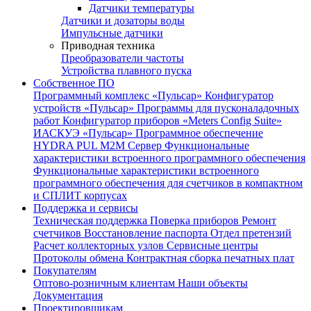
Датчики температуры
Датчики и дозаторы воды
Импульсные датчики
Приводная техника
Преобразователи частоты
Устройства плавного пуска
Собственное ПО
Программный комплекс «Пульсар»
Конфигуратор
устройств «Пульсар»
Программы для пусконаладочных
работ
Конфигуратор приборов «Meters Config Suite»
ИАСКУЭ «Пульсар»
Программное обеспечение
HYDRA PUL
M2M Сервер
Функциональные
характеристики встроенного программного обеспечения
Функциональные характеристики встроенного
программного обеспечения для счетчиков в компактном
и СПЛИТ корпусах
Поддержка и сервисы
Техническая поддержка
Поверка приборов
Ремонт
счетчиков
Восстановление паспорта
Отдел претензий
Расчет коллекторных узлов
Сервисные центры
Протоколы обмена
Контрактная сборка печатных плат
Покупателям
Оптово-розничным клиентам
Наши объекты
Документация
Проектировщикам