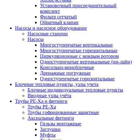
Установочный присоединительный
комплект
Фильтр сетчатый
Обратный клапан
Насосы и насосное оборудование
Насосные станции
Насосы
Многоступенчатые вертикальные
Многоступенчатые горизонтальные
Циркуляционные с мокрым ротором
Одноступенчатые вертикальные (ин-лайн)
Консольно-моноблочные
Дренажные погружные
Одноступенчатые горизонтальные
Блочные тепловые пункты, узлы учета
Блочные индивидуальные тепловые пункты
Вводные узлы учёта
Трубы РЕ-Ха и фитинги
Трубы РЕ-Ха
Трубы гофрированные защитные
Аксиальные фитинги
Гильзы монтажные
Заглушки
Муфты