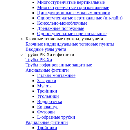
Многоступенчатые вертикальные
Многоступенчатые горизонтальные
Циркуляционные с мокрым ротором
Одноступенчатые вертикальные (ин-лайн)
Консольно-моноблочные
Дренажные погружные
Одноступенчатые горизонтальные
Блочные тепловые пункты, узлы учета
Блочные индивидуальные тепловые пункты
Вводные узлы учёта
Трубы РЕ-Ха и фитинги
Трубы РЕ-Ха
Трубы гофрированные защитные
Аксиальные фитинги
Гильзы монтажные
Заглушки
Муфты
Тройники
Угольники
Водорозетка
Евроконус
Футорки
L-образные трубки
Радиальные фитинги
Тройники