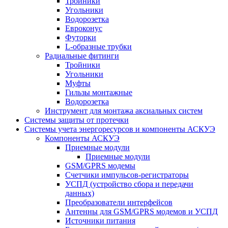
Тройники
Угольники
Водорозетка
Евроконус
Футорки
L-образные трубки
Радиальные фитинги
Тройники
Угольники
Муфты
Гильзы монтажные
Водорозетка
Инструмент для монтажа аксиальных систем
Системы защиты от протечки
Системы учета энергоресурсов и компоненты АСКУЭ
Компоненты АСКУЭ
Приемные модули
Приемные модули
GSM/GPRS модемы
Счетчики импульсов-регистраторы
УСПД (устройство сбора и передачи
данных)
Преобразователи интерфейсов
Антенны для GSM/GPRS модемов и УСПД
Источники питания