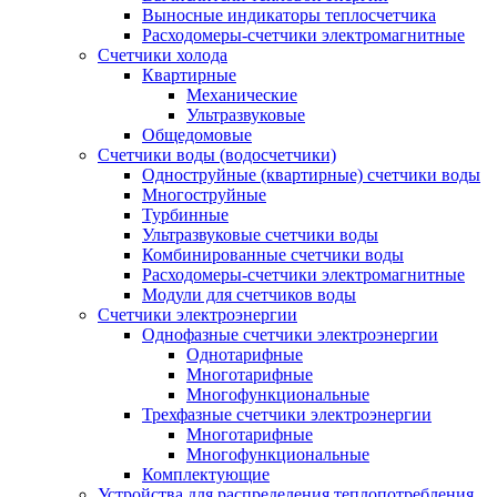
Выносные индикаторы теплосчетчика
Расходомеры-счетчики электромагнитные
Счетчики холода
Квартирные
Механические
Ультразвуковые
Общедомовые
Счетчики воды (водосчетчики)
Одноструйные (квартирные) счетчики воды
Многоструйные
Турбинные
Ультразвуковые счетчики воды
Комбинированные счетчики воды
Расходомеры-счетчики электромагнитные
Модули для счетчиков воды
Счетчики электроэнергии
Однофазные счетчики электроэнергии
Однотарифные
Многотарифные
Многофункциональные
Трехфазные счетчики электроэнергии
Многотарифные
Многофункциональные
Комплектующие
Устройства для распределения теплопотребления