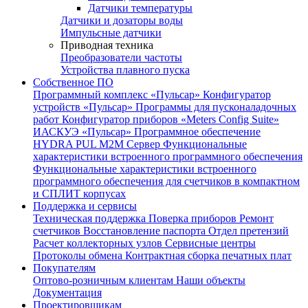
Датчики температуры
Датчики и дозаторы воды
Импульсные датчики
Приводная техника
Преобразователи частоты
Устройства плавного пуска
Собственное ПО
Программный комплекс «Пульсар»
Конфигуратор
устройств «Пульсар»
Программы для пусконаладочных
работ
Конфигуратор приборов «Meters Config Suite»
ИАСКУЭ «Пульсар»
Программное обеспечение
HYDRA PUL
M2M Сервер
Функциональные
характеристики встроенного программного обеспечения
Функциональные характеристики встроенного
программного обеспечения для счетчиков в компактном
и СПЛИТ корпусах
Поддержка и сервисы
Техническая поддержка
Поверка приборов
Ремонт
счетчиков
Восстановление паспорта
Отдел претензий
Расчет коллекторных узлов
Сервисные центры
Протоколы обмена
Контрактная сборка печатных плат
Покупателям
Оптово-розничным клиентам
Наши объекты
Документация
Проектировщикам