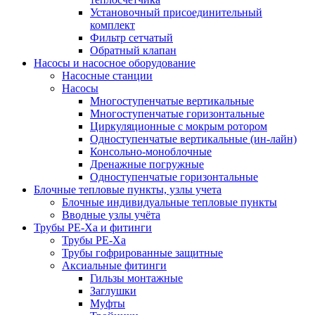
Установочный присоединительный
комплект
Фильтр сетчатый
Обратный клапан
Насосы и насосное оборудование
Насосные станции
Насосы
Многоступенчатые вертикальные
Многоступенчатые горизонтальные
Циркуляционные с мокрым ротором
Одноступенчатые вертикальные (ин-лайн)
Консольно-моноблочные
Дренажные погружные
Одноступенчатые горизонтальные
Блочные тепловые пункты, узлы учета
Блочные индивидуальные тепловые пункты
Вводные узлы учёта
Трубы РЕ-Ха и фитинги
Трубы РЕ-Ха
Трубы гофрированные защитные
Аксиальные фитинги
Гильзы монтажные
Заглушки
Муфты