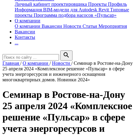
Личный кабинет проектировщика
Проекты
Профиль
Информация
BIM-модели для Autodesk Revit
Типовые
проекты
Программа подбора насосов «Пульсар»
О компании
О компании
Вакансии
Новости
Статьи
Мероприятия
Вакансии
Контакты
...
search
Главная
/
О компании
/
Новости
/
Семинар в Ростове-на-Дону
25 апреля 2024 «Комплексное решение «Пульсар» в сфере
учета энергоресурсов и инженерного оснащения
многоквартирных домов. Новинки 2024»
Семинар в Ростове-на-Дону
25 апреля 2024 «Комплексное
решение «Пульсар» в сфере
учета энергоресурсов и