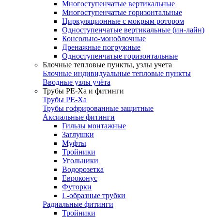
Многоступенчатые вертикальные
Многоступенчатые горизонтальные
Циркуляционные с мокрым ротором
Одноступенчатые вертикальные (ин-лайн)
Консольно-моноблочные
Дренажные погружные
Одноступенчатые горизонтальные
Блочные тепловые пункты, узлы учета
Блочные индивидуальные тепловые пункты
Вводные узлы учёта
Трубы РЕ-Ха и фитинги
Трубы РЕ-Ха
Трубы гофрированные защитные
Аксиальные фитинги
Гильзы монтажные
Заглушки
Муфты
Тройники
Угольники
Водорозетка
Евроконус
Футорки
L-образные трубки
Радиальные фитинги
Тройники