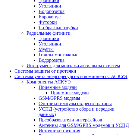
Тройники
Угольники
Водорозетка
Евроконус
Футорки
L-образные трубки
Радиальные фитинги
Тройники
Угольники
Муфты
Гильзы монтажные
Водорозетка
Инструмент для монтажа аксиальных систем
Системы защиты от протечки
Системы учета энергоресурсов и компоненты АСКУЭ
Компоненты АСКУЭ
Приемные модули
Приемные модули
GSM/GPRS модемы
Счетчики импульсов-регистраторы
УСПД (устройство сбора и передачи
данных)
Преобразователи интерфейсов
Антенны для GSM/GPRS модемов и УСПД
Источники питания