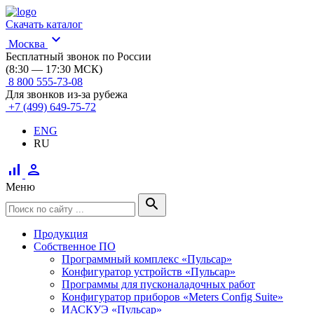
Скачать каталог
expand_more
Москва
Бесплатный звонок по России
(8:30 — 17:30 МСК)
8 800 555-73-08
Для звонков из-за рубежа
+7 (499) 649-75-72
ENG
RU
signal_cellular_alt
person
Меню
search
Продукция
Собственное ПО
Программный комплекс «Пульсар»
Конфигуратор устройств «Пульсар»
Программы для пусконаладочных работ
Конфигуратор приборов «Meters Config Suite»
ИАСКУЭ «Пульсар»