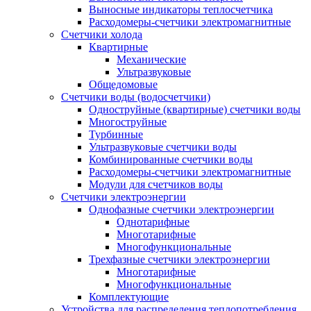
Выносные индикаторы теплосчетчика
Расходомеры-счетчики электромагнитные
Счетчики холода
Квартирные
Механические
Ультразвуковые
Общедомовые
Счетчики воды (водосчетчики)
Одноструйные (квартирные) счетчики воды
Многоструйные
Турбинные
Ультразвуковые счетчики воды
Комбинированные счетчики воды
Расходомеры-счетчики электромагнитные
Модули для счетчиков воды
Счетчики электроэнергии
Однофазные счетчики электроэнергии
Однотарифные
Многотарифные
Многофункциональные
Трехфазные счетчики электроэнергии
Многотарифные
Многофункциональные
Комплектующие
Устройства для распределения теплопотребления