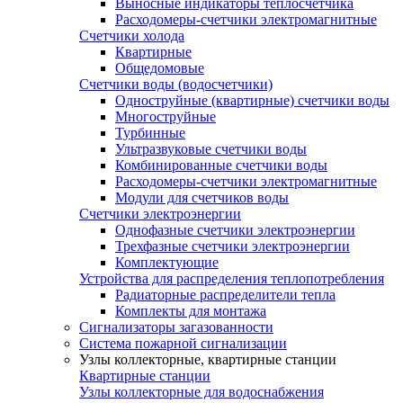
Выносные индикаторы теплосчетчика
Расходомеры-счетчики электромагнитные
Счетчики холода
Квартирные
Общедомовые
Счетчики воды (водосчетчики)
Одноструйные (квартирные) счетчики воды
Многоструйные
Турбинные
Ультразвуковые счетчики воды
Комбинированные счетчики воды
Расходомеры-счетчики электромагнитные
Модули для счетчиков воды
Счетчики электроэнергии
Однофазные счетчики электроэнергии
Трехфазные счетчики электроэнергии
Комплектующие
Устройства для распределения теплопотребления
Радиаторные распределители тепла
Комплекты для монтажа
Сигнализаторы загазованности
Система пожарной сигнализации
Узлы коллекторные, квартирные станции
Квартирные станции
Узлы коллекторные для водоснабжения