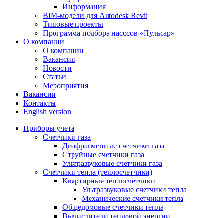
Информация
BIM-модели для Autodesk Revit
Типовые проекты
Программа подбора насосов «Пульсар»
О компании
О компании
Вакансии
Новости
Статьи
Мероприятия
Вакансии
Контакты
English version
Приборы учета
Счетчики газа
Диафрагменные счетчики газа
Струйные счетчики газа
Ультразвуковые счетчики газа
Счетчики тепла (теплосчетчики)
Квартирные теплосчетчики
Ультразвуковые счетчики тепла
Механические счетчики тепла
Общедомовые счетчики тепла
Вычислители тепловой энергии