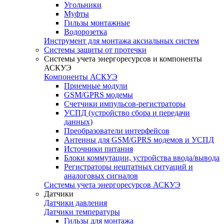
Угольники
Муфты
Гильзы монтажные
Водорозетка
Инструмент для монтажа аксиальных систем
Системы защиты от протечки
Системы учета энергоресурсов и компоненты
АСКУЭ
Компоненты АСКУЭ
Приемные модули
GSM/GPRS модемы
Счетчики импульсов-регистраторы
УСПД (устройство сбора и передачи
данных)
Преобразователи интерфейсов
Антенны для GSM/GPRS модемов и УСПД
Источники питания
Блоки коммутации, устройства ввода/вывода
Регистраторы нештатных ситуаций и
аналоговых сигналов
Системы учета энергоресурсов АСКУЭ
Датчики
Датчики давления
Датчики температуры
Гильзы для монтажа