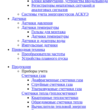
Блоки коммутации, устройства ввода/вывода
Регистраторы нештатных ситуаций и
аналоговых сигналов
Системы учета энергоресурсов АСКУЭ
Датчики
Датчики давления
Датчики температуры
Гильзы для монтажа
Датчики температуры
Датчики и дозаторы воды
Импульсные датчики
Приводная техника
Преобразователи частоты
Устройства плавного пуска
Продукция
Приборы учета
Счетчики газа
Диафрагменные счетчики газа
Струйные счетчики газа
Ультразвуковые счетчики газа
Счетчики тепла (теплосчетчики)
Квартирные теплосчетчики
Общедомовые счетчики тепла
Вычислители тепловой энергии