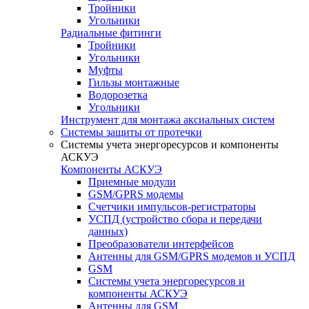
Тройники
Угольники
Радиальные фитинги
Тройники
Угольники
Муфты
Гильзы монтажные
Водорозетка
Угольники
Инструмент для монтажа аксиальных систем
Системы защиты от протечки
Системы учета энергоресурсов и компоненты
АСКУЭ
Компоненты АСКУЭ
Приемные модули
GSM/GPRS модемы
Счетчики импульсов-регистраторы
УСПД (устройство сбора и передачи
данных)
Преобразователи интерфейсов
Антенны для GSM/GPRS модемов и УСПД
GSM
Системы учета энергоресурсов и
компоненты АСКУЭ
Антенны для GSM