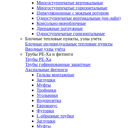
Многоступенчатые вертикальные
Многоступенчатые горизонтальные
Циркуляционные с мокрым ротором
Одноступенчатые вертикальные (ин-лайн)
Консольно-моноблочные
Дренажные погружные
Одноступенчатые горизонтальные
Блочные тепловые пункты, узлы учета
Блочные индивидуальные тепловые пункты
Вводные узлы учёта
Трубы РЕ-Ха и фитинги
Трубы РЕ-Ха
Трубы гофрированные защитные
Аксиальные фитинги
Гильзы монтажные
Заглушки
Муфты
Тройники
Угольники
Водорозетка
Евроконус
Футорки
L-образные трубки
Заглушки
Муфты