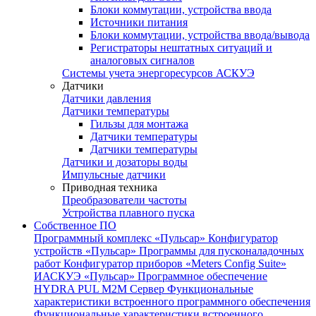
Блоки коммутации, устройства ввода
Источники питания
Блоки коммутации, устройства ввода/вывода
Регистраторы нештатных ситуаций и
аналоговых сигналов
Системы учета энергоресурсов АСКУЭ
Датчики
Датчики давления
Датчики температуры
Гильзы для монтажа
Датчики температуры
Датчики температуры
Датчики и дозаторы воды
Импульсные датчики
Приводная техника
Преобразователи частоты
Устройства плавного пуска
Собственное ПО
Программный комплекс «Пульсар»
Конфигуратор
устройств «Пульсар»
Программы для пусконаладочных
работ
Конфигуратор приборов «Meters Config Suite»
ИАСКУЭ «Пульсар»
Программное обеспечение
HYDRA PUL
M2M Сервер
Функциональные
характеристики встроенного программного обеспечения
Функциональные характеристики встроенного