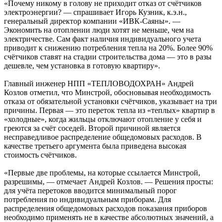
«Почему никому в голову не приходит отказ от счётчиков
электроэнергии? — спрашивает Игорь Кузник, к.э.н.,
генеральный директор компании «ИВК-Саяны». —
Экономить на отоплении люди хотят не меньше, чем на
электричестве. Сам факт наличия индивидуального учета
приводит к снижению потребления тепла на 20%. Более 90%
счётчиков ставят на стадии строительства дома — это в разы
дешевле, чем установка в готовую квартиру».
Главный инженер НПП «ТЕПЛОВОДОХРАН» Андрей
Козлов отметил, что Минстрой, обосновывая необходимость
отказа от обязательной установки счётчиков, указывает на три
причины. Первая — это переток тепла из «теплых» квартир в
«холодные», когда жильцы отключают отопление у себя и
греются за счёт соседей. Второй причиной является
несправедливое распределение общедомовых расходов. В
качестве третьего аргумента была приведена высокая
стоимость счётчиков.
«Первые две проблемы, на которые ссылается Минстрой,
разрешимы, — отмечает Андрей Козлов. — Решения просты:
для учёта перетоков вводится минимальный порог
потребления по индивидуальным приборам. Для
распределения общедомовых расходов показания приборов
необходимо применять не в качестве абсолютных значений, а