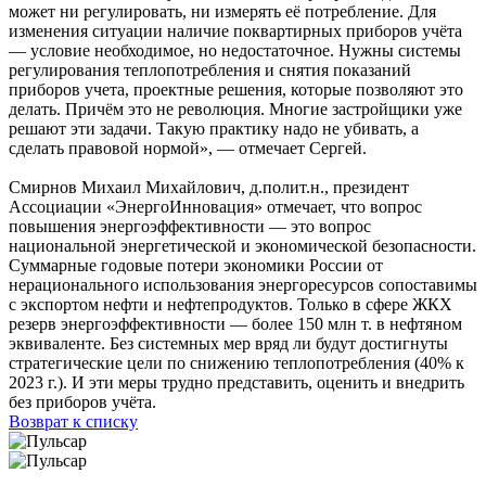
может ни регулировать, ни измерять её потребление. Для
изменения ситуации наличие поквартирных приборов учёта
— условие необходимое, но недостаточное. Нужны системы
регулирования теплопотребления и снятия показаний
приборов учета, проектные решения, которые позволяют это
делать. Причём это не революция. Многие застройщики уже
решают эти задачи. Такую практику надо не убивать, а
сделать правовой нормой», — отмечает Сергей.
Смирнов Михаил Михайлович, д.полит.н., президент
Ассоциации «ЭнергоИнновация» отмечает, что вопрос
повышения энергоэффективности — это вопрос
национальной энергетической и экономической безопасности.
Суммарные годовые потери экономики России от
нерационального использования энергоресурсов сопоставимы
с экспортом нефти и нефтепродуктов. Только в сфере ЖКХ
резерв энергоэффективности — более 150 млн т. в нефтяном
эквиваленте. Без системных мер вряд ли будут достигнуты
стратегические цели по снижению теплопотребления (40% к
2023 г.). И эти меры трудно представить, оценить и внедрить
без приборов учёта.
Возврат к списку