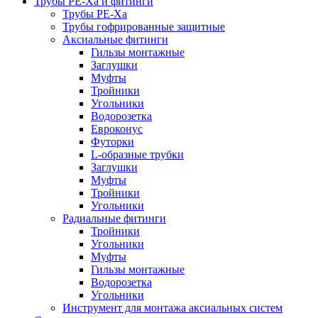
Трубы РЕ-Ха и фитинги
Трубы РЕ-Ха
Трубы гофрированные защитные
Аксиальные фитинги
Гильзы монтажные
Заглушки
Муфты
Тройники
Угольники
Водорозетка
Евроконус
Футорки
L-образные трубки
Заглушки
Муфты
Тройники
Угольники
Радиальные фитинги
Тройники
Угольники
Муфты
Гильзы монтажные
Водорозетка
Угольники
Инструмент для монтажа аксиальных систем