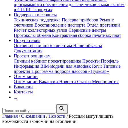
программного обеспечения для счетчиков в компактном
и СПЛИТ корпусах
Поддержка и сервисы
Техническая поддержка
Поверка приборов
Ремонт
счетчиков
Восстановление паспорта
Отдел претензий
Расчет коллекторных узлов
Сервисные центры
Протоколы обмена
Контрактная сборка печатных плат
Покупателям
Оптово-розничным клиентам
Наши объекты
Документация
Проектировщикам
Личный кабинет проектировщика
Проекты
Профиль
Информация
BIM-модели для Autodesk Revit
Типовые
проекты
Программа подбора насосов «Пульсар»
О компании
О компании
Вакансии
Новости
Статьи
Мероприятия
Вакансии
Контакты
...
search
Главная
/
О компании
/
Новости
/
Россиян могут лишить
возможности экономии на отоплении