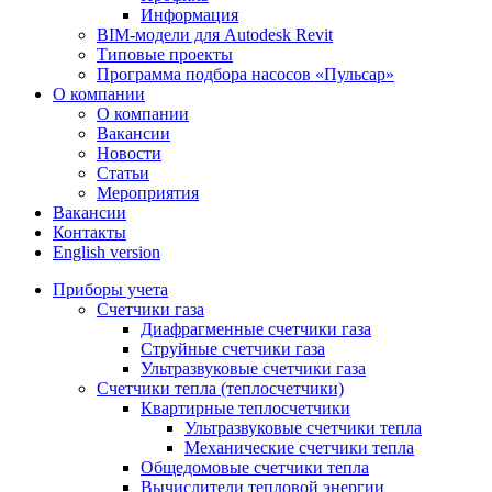
Информация
BIM-модели для Autodesk Revit
Типовые проекты
Программа подбора насосов «Пульсар»
О компании
О компании
Вакансии
Новости
Статьи
Мероприятия
Вакансии
Контакты
English version
Приборы учета
Счетчики газа
Диафрагменные счетчики газа
Струйные счетчики газа
Ультразвуковые счетчики газа
Счетчики тепла (теплосчетчики)
Квартирные теплосчетчики
Ультразвуковые счетчики тепла
Механические счетчики тепла
Общедомовые счетчики тепла
Вычислители тепловой энергии