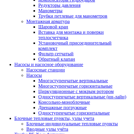
Редукторы давления
Манометры
Трубки петлевые для манометров
Монтажная арматура
Шаровой кран
Вставка для монтажа и поверки
теплосчетчика
Установочный присоединительный
комплект
Фильтр сетчатый
Обратный клапан
Насосы и насосное оборудование
Насосные станции
Насосы
Многоступенчатые вертикальные
Многоступенчатые горизонтальные
Циркуляционные с мокрым ротором
Одноступенчатые вертикальные (ин-лайн)
Консольно-моноблочные
Дренажные погружные
Одноступенчатые горизонтальные
Блочные тепловые пункты, узлы учета
Блочные индивидуальные тепловые пункты
Вводные узлы учёта