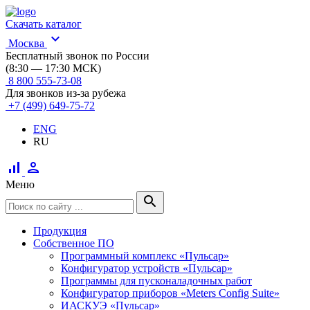
Скачать каталог
expand_more
Москва
Бесплатный звонок по России
(8:30 — 17:30 МСК)
8 800 555-73-08
Для звонков из-за рубежа
+7 (499) 649-75-72
ENG
RU
signal_cellular_alt
person
Меню
search
Продукция
Собственное ПО
Программный комплекс «Пульсар»
Конфигуратор устройств «Пульсар»
Программы для пусконаладочных работ
Конфигуратор приборов «Meters Config Suite»
ИАСКУЭ «Пульсар»