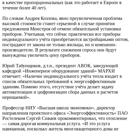
в качестве пропорциональных (как это работает в Европе в
течение более 40 лет).
По словам Андрея Козлова, явно преувеличенная проблема
высокой стоимости станет серьезной в случае принятия
предложения Минстроя об отмене обязательной установки
приборов. Учитывая, что сейчас практически все приборы
индивидуального учёта приобретаются застройщиками оптом,
пострадают от закона не только жильцы, но и компании-
производители. В результате снижения спроса они будут
вынуждены увеличить цену приборов.
Юрий Табунщиков, д.т.н., президент АВОК, заведующий
кафедрой «Инженерное оборудование зданий» МАРХИ
отмечает: «Наличие индивидуального учёта тепла входит в
список обязательных требований к энергоэффективным
зданиям. Помимо этого, отсутствие учёта делает задачу
автоматизации и цифровизации сбора данных и расчетов
нерешаемой».
Профессор НИУ «Высшая школа экономики», директор
направления проектного офиса «Энергоэффективность» ПАО
Ростелеком Сергей Сиваев прокомментировал, что отопление
— самая дорогая коммунальная услуга. «И это услуга
навязанная, поскольку житель многоквартирного дома не