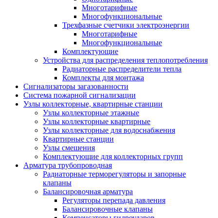
Многотарифные
Многофункциональные
Трехфазные счетчики электроэнергии
Многотарифные
Многофункциональные
Комплектующие
Устройства для распределения теплопотребления
Радиаторные распределители тепла
Комплекты для монтажа
Сигнализаторы загазованности
Система пожарной сигнализации
Узлы коллекторные, квартирные станции
Узлы коллекторные этажные
Узлы коллекторные квартирные
Узлы коллекторные для водоснабжения
Квартирные станции
Узлы смешения
Комплектующие для коллекторных групп
Арматура трубопроводная
Радиаторные терморегуляторы и запорные
клапаны
Балансировочная арматура
Регуляторы перепада давления
Балансировочные клапаны
Компенсаторы гидроударов