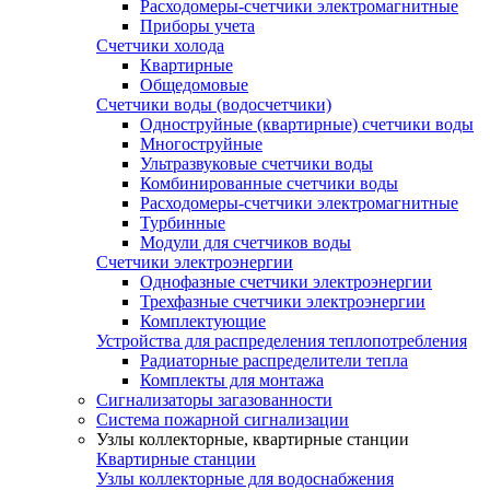
Расходомеры-счетчики электромагнитные
Приборы учета
Счетчики холода
Квартирные
Общедомовые
Счетчики воды (водосчетчики)
Одноструйные (квартирные) счетчики воды
Многоструйные
Ультразвуковые счетчики воды
Комбинированные счетчики воды
Расходомеры-счетчики электромагнитные
Турбинные
Модули для счетчиков воды
Счетчики электроэнергии
Однофазные счетчики электроэнергии
Трехфазные счетчики электроэнергии
Комплектующие
Устройства для распределения теплопотребления
Радиаторные распределители тепла
Комплекты для монтажа
Сигнализаторы загазованности
Система пожарной сигнализации
Узлы коллекторные, квартирные станции
Квартирные станции
Узлы коллекторные для водоснабжения