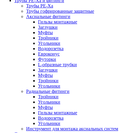
Трубы РЕ-Ха и фитинги
Трубы РЕ-Ха
Трубы гофрированные защитные
Аксиальные фитинги
Гильзы монтажные
Заглушки
Муфты
Тройники
Угольники
Водорозетка
Евроконус
Футорки
L-образные трубки
Заглушки
Муфты
Тройники
Угольники
Радиальные фитинги
Тройники
Угольники
Муфты
Гильзы монтажные
Водорозетка
Угольники
Инструмент для монтажа аксиальных систем