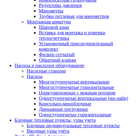
Редукторы давления
Манометры
Трубки петлевые для манометров
Монтажная арматура
Шаровой кран
Вставка для монтажа и поверки
теплосчетчика
Установочный присоединительный
комплект
Фильтр сетчатый
Обратный клапан
Насосы и насосное оборудование
Насосные станции
Насосы
Многоступенчатые вертикальные
Многоступенчатые горизонтальные
Циркуляционные с мокрым ротором
Одноступенчатые вертикальные (ин-лайн)
Консольно-моноблочные
Дренажные погружные
Одноступенчатые горизонтальные
Блочные тепловые пункты, узлы учета
Блочные индивидуальные тепловые пункты
Вводные узлы учёта