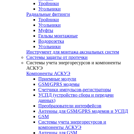
Тройники
Угольники
Радиальные фитинги
Тройники
Угольники
Муфты
Гильзы монтажные
Водорозетка
Угольники
Инструмент для монтажа аксиальных систем
Системы защиты от протечки
Системы учета энергоресурсов и компоненты
АСКУЭ
Компоненты АСКУЭ
Приемные модули
GSM/GPRS модемы
Счетчики импульсов-регистраторы
УСПД (устройство сбора и передачи
данных)
Преобразователи интерфейсов
Антенны для GSM/GPRS модемов и УСПД
GSM
Системы учета энергоресурсов и
компоненты АСКУЭ
Антенны для GSM