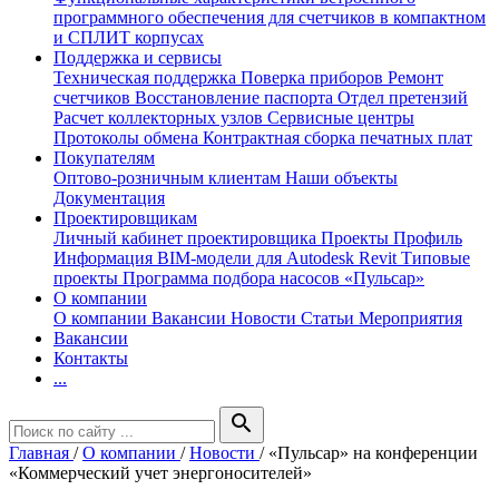
программного обеспечения для счетчиков в компактном
и СПЛИТ корпусах
Поддержка и сервисы
Техническая поддержка
Поверка приборов
Ремонт
счетчиков
Восстановление паспорта
Отдел претензий
Расчет коллекторных узлов
Сервисные центры
Протоколы обмена
Контрактная сборка печатных плат
Покупателям
Оптово-розничным клиентам
Наши объекты
Документация
Проектировщикам
Личный кабинет проектировщика
Проекты
Профиль
Информация
BIM-модели для Autodesk Revit
Типовые
проекты
Программа подбора насосов «Пульсар»
О компании
О компании
Вакансии
Новости
Статьи
Мероприятия
Вакансии
Контакты
...
search
Главная
/
О компании
/
Новости
/
«Пульсар» на конференции
«Коммерческий учет энергоносителей»