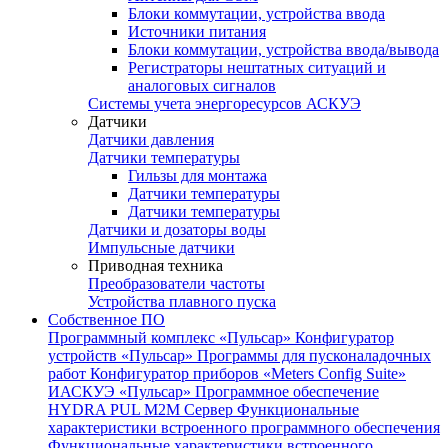
Блоки коммутации, устройства ввода
Источники питания
Блоки коммутации, устройства ввода/вывода
Регистраторы нештатных ситуаций и
аналоговых сигналов
Системы учета энергоресурсов АСКУЭ
Датчики
Датчики давления
Датчики температуры
Гильзы для монтажа
Датчики температуры
Датчики температуры
Датчики и дозаторы воды
Импульсные датчики
Приводная техника
Преобразователи частоты
Устройства плавного пуска
Собственное ПО
Программный комплекс «Пульсар»
Конфигуратор
устройств «Пульсар»
Программы для пусконаладочных
работ
Конфигуратор приборов «Meters Config Suite»
ИАСКУЭ «Пульсар»
Программное обеспечение
HYDRA PUL
M2M Сервер
Функциональные
характеристики встроенного программного обеспечения
Функциональные характеристики встроенного