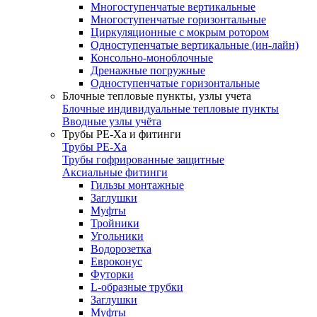
Многоступенчатые вертикальные
Многоступенчатые горизонтальные
Циркуляционные с мокрым ротором
Одноступенчатые вертикальные (ин-лайн)
Консольно-моноблочные
Дренажные погружные
Одноступенчатые горизонтальные
Блочные тепловые пункты, узлы учета
Блочные индивидуальные тепловые пункты
Вводные узлы учёта
Трубы РЕ-Ха и фитинги
Трубы РЕ-Ха
Трубы гофрированные защитные
Аксиальные фитинги
Гильзы монтажные
Заглушки
Муфты
Тройники
Угольники
Водорозетка
Евроконус
Футорки
L-образные трубки
Заглушки
Муфты