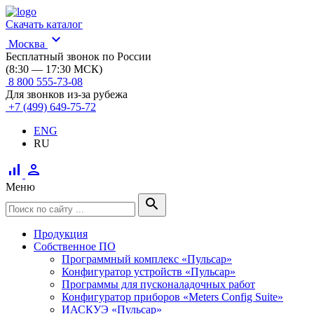
Скачать каталог
expand_more
Москва
Бесплатный звонок по России
(8:30 — 17:30 МСК)
8 800 555-73-08
Для звонков из-за рубежа
+7 (499) 649-75-72
ENG
RU
signal_cellular_alt
person
Меню
search
Продукция
Собственное ПО
Программный комплекс «Пульсар»
Конфигуратор устройств «Пульсар»
Программы для пусконаладочных работ
Конфигуратор приборов «Meters Config Suite»
ИАСКУЭ «Пульсар»