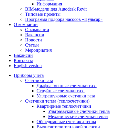
Информация
BIM-модели для Autodesk Revit
Типовые проекты
Программа подбора насосов «Пульсар»
О компании
О компании
Вакансии
Новости
Статьи
Мероприятия
Вакансии
Контакты
English version
Приборы учета
Счетчики газа
Диафрагменные счетчики газа
Струйные счетчики газа
Ультразвуковые счетчики газа
Счетчики тепла (теплосчетчики)
Квартирные теплосчетчики
Ультразвуковые счетчики тепла
Механические счетчики тепла
Общедомовые счетчики тепла
Вычислители тепловой энергии