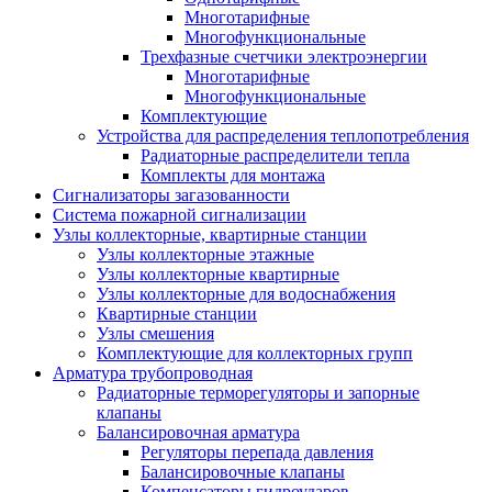
Многотарифные
Многофункциональные
Трехфазные счетчики электроэнергии
Многотарифные
Многофункциональные
Комплектующие
Устройства для распределения теплопотребления
Радиаторные распределители тепла
Комплекты для монтажа
Сигнализаторы загазованности
Система пожарной сигнализации
Узлы коллекторные, квартирные станции
Узлы коллекторные этажные
Узлы коллекторные квартирные
Узлы коллекторные для водоснабжения
Квартирные станции
Узлы смешения
Комплектующие для коллекторных групп
Арматура трубопроводная
Радиаторные терморегуляторы и запорные
клапаны
Балансировочная арматура
Регуляторы перепада давления
Балансировочные клапаны
Компенсаторы гидроударов