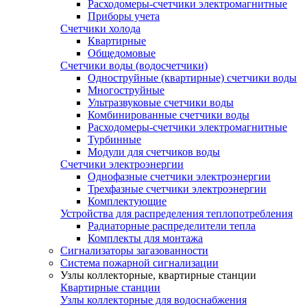
Расходомеры-счетчики электромагнитные
Приборы учета
Счетчики холода
Квартирные
Общедомовые
Счетчики воды (водосчетчики)
Одноструйные (квартирные) счетчики воды
Многоструйные
Ультразвуковые счетчики воды
Комбинированные счетчики воды
Расходомеры-счетчики электромагнитные
Турбинные
Модули для счетчиков воды
Счетчики электроэнергии
Однофазные счетчики электроэнергии
Трехфазные счетчики электроэнергии
Комплектующие
Устройства для распределения теплопотребления
Радиаторные распределители тепла
Комплекты для монтажа
Сигнализаторы загазованности
Система пожарной сигнализации
Узлы коллекторные, квартирные станции
Квартирные станции
Узлы коллекторные для водоснабжения