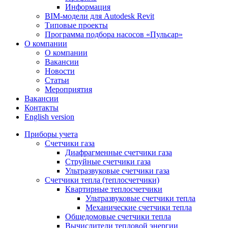
Информация
BIM-модели для Autodesk Revit
Типовые проекты
Программа подбора насосов «Пульсар»
О компании
О компании
Вакансии
Новости
Статьи
Мероприятия
Вакансии
Контакты
English version
Приборы учета
Счетчики газа
Диафрагменные счетчики газа
Струйные счетчики газа
Ультразвуковые счетчики газа
Счетчики тепла (теплосчетчики)
Квартирные теплосчетчики
Ультразвуковые счетчики тепла
Механические счетчики тепла
Общедомовые счетчики тепла
Вычислители тепловой энергии