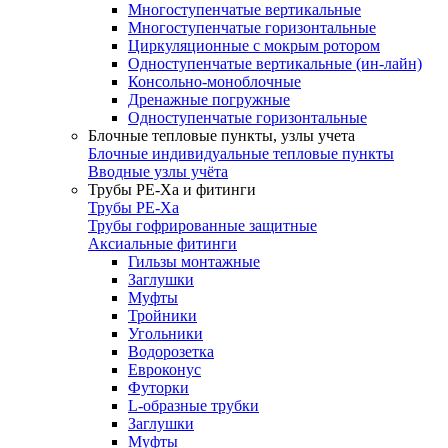
Многоступенчатые вертикальные
Многоступенчатые горизонтальные
Циркуляционные с мокрым ротором
Одноступенчатые вертикальные (ин-лайн)
Консольно-моноблочные
Дренажные погружные
Одноступенчатые горизонтальные
Блочные тепловые пункты, узлы учета
Блочные индивидуальные тепловые пункты
Вводные узлы учёта
Трубы РЕ-Ха и фитинги
Трубы РЕ-Ха
Трубы гофрированные защитные
Аксиальные фитинги
Гильзы монтажные
Заглушки
Муфты
Тройники
Угольники
Водорозетка
Евроконус
Футорки
L-образные трубки
Заглушки
Муфты