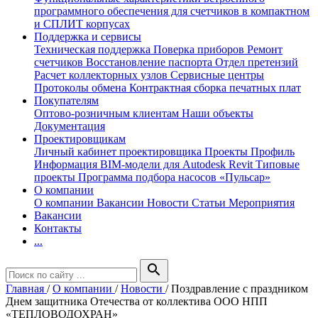
программного обеспечения для счетчиков в компактном
и СПЛИТ корпусах
Поддержка и сервисы
Техническая поддержка
Поверка приборов
Ремонт
счетчиков
Восстановление паспорта
Отдел претензий
Расчет коллекторных узлов
Сервисные центры
Протоколы обмена
Контрактная сборка печатных плат
Покупателям
Оптово-розничным клиентам
Наши объекты
Документация
Проектировщикам
Личный кабинет проектировщика
Проекты
Профиль
Информация
BIM-модели для Autodesk Revit
Типовые
проекты
Программа подбора насосов «Пульсар»
О компании
О компании
Вакансии
Новости
Статьи
Мероприятия
Вакансии
Контакты
...
search
Главная
/
О компании
/
Новости
/
Поздравление с праздником
Днем защитника Отечества от коллектива ООО НПП
«ТЕПЛОВОДОХРАН»