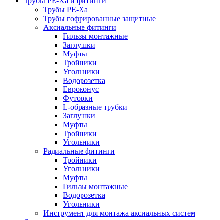
Трубы РЕ-Ха и фитинги
Трубы РЕ-Ха
Трубы гофрированные защитные
Аксиальные фитинги
Гильзы монтажные
Заглушки
Муфты
Тройники
Угольники
Водорозетка
Евроконус
Футорки
L-образные трубки
Заглушки
Муфты
Тройники
Угольники
Радиальные фитинги
Тройники
Угольники
Муфты
Гильзы монтажные
Водорозетка
Угольники
Инструмент для монтажа аксиальных систем