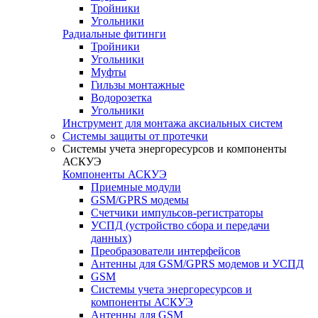
Тройники
Угольники
Радиальные фитинги
Тройники
Угольники
Муфты
Гильзы монтажные
Водорозетка
Угольники
Инструмент для монтажа аксиальных систем
Системы защиты от протечки
Системы учета энергоресурсов и компоненты
АСКУЭ
Компоненты АСКУЭ
Приемные модули
GSM/GPRS модемы
Счетчики импульсов-регистраторы
УСПД (устройство сбора и передачи
данных)
Преобразователи интерфейсов
Антенны для GSM/GPRS модемов и УСПД
GSM
Системы учета энергоресурсов и
компоненты АСКУЭ
Антенны для GSM