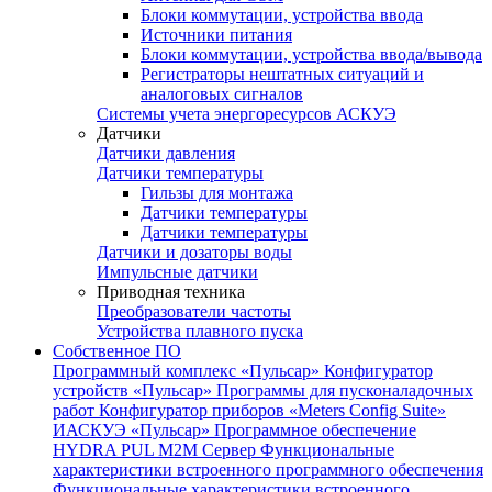
Блоки коммутации, устройства ввода
Источники питания
Блоки коммутации, устройства ввода/вывода
Регистраторы нештатных ситуаций и
аналоговых сигналов
Системы учета энергоресурсов АСКУЭ
Датчики
Датчики давления
Датчики температуры
Гильзы для монтажа
Датчики температуры
Датчики температуры
Датчики и дозаторы воды
Импульсные датчики
Приводная техника
Преобразователи частоты
Устройства плавного пуска
Собственное ПО
Программный комплекс «Пульсар»
Конфигуратор
устройств «Пульсар»
Программы для пусконаладочных
работ
Конфигуратор приборов «Meters Config Suite»
ИАСКУЭ «Пульсар»
Программное обеспечение
HYDRA PUL
M2M Сервер
Функциональные
характеристики встроенного программного обеспечения
Функциональные характеристики встроенного