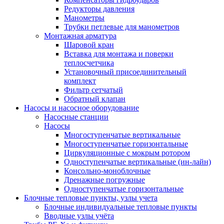
Редукторы давления
Манометры
Трубки петлевые для манометров
Монтажная арматура
Шаровой кран
Вставка для монтажа и поверки
теплосчетчика
Установочный присоединительный
комплект
Фильтр сетчатый
Обратный клапан
Насосы и насосное оборудование
Насосные станции
Насосы
Многоступенчатые вертикальные
Многоступенчатые горизонтальные
Циркуляционные с мокрым ротором
Одноступенчатые вертикальные (ин-лайн)
Консольно-моноблочные
Дренажные погружные
Одноступенчатые горизонтальные
Блочные тепловые пункты, узлы учета
Блочные индивидуальные тепловые пункты
Вводные узлы учёта