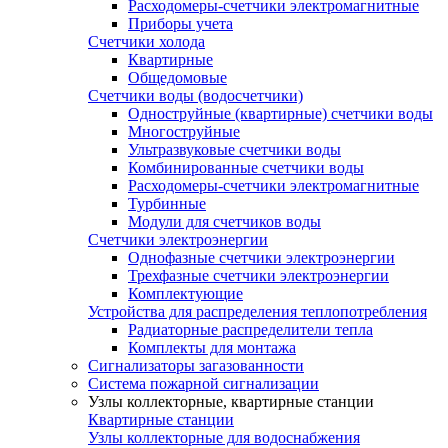
Расходомеры-счетчики электромагнитные
Приборы учета
Счетчики холода
Квартирные
Общедомовые
Счетчики воды (водосчетчики)
Одноструйные (квартирные) счетчики воды
Многоструйные
Ультразвуковые счетчики воды
Комбинированные счетчики воды
Расходомеры-счетчики электромагнитные
Турбинные
Модули для счетчиков воды
Счетчики электроэнергии
Однофазные счетчики электроэнергии
Трехфазные счетчики электроэнергии
Комплектующие
Устройства для распределения теплопотребления
Радиаторные распределители тепла
Комплекты для монтажа
Сигнализаторы загазованности
Система пожарной сигнализации
Узлы коллекторные, квартирные станции
Квартирные станции
Узлы коллекторные для водоснабжения