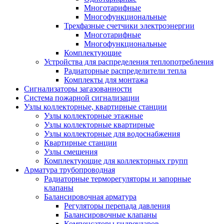
Многотарифные
Многофункциональные
Трехфазные счетчики электроэнергии
Многотарифные
Многофункциональные
Комплектующие
Устройства для распределения теплопотребления
Радиаторные распределители тепла
Комплекты для монтажа
Сигнализаторы загазованности
Система пожарной сигнализации
Узлы коллекторные, квартирные станции
Узлы коллекторные этажные
Узлы коллекторные квартирные
Узлы коллекторные для водоснабжения
Квартирные станции
Узлы смешения
Комплектующие для коллекторных групп
Арматура трубопроводная
Радиаторные терморегуляторы и запорные
клапаны
Балансировочная арматура
Регуляторы перепада давления
Балансировочные клапаны
Компенсаторы гидроударов