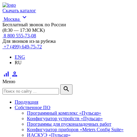
Скачать каталог
expand_more
Москва
Бесплатный звонок по России
(8:30 — 17:30 МСК)
8 800 555-73-08
Для звонков из-за рубежа
+7 (499) 649-75-72
ENG
RU
signal_cellular_alt
person
Меню
search
Продукция
Собственное ПО
Программный комплекс «Пульсар»
Конфигуратор устройств «Пульсар»
Программы для пусконаладочных работ
Конфигуратор приборов «Meters Config Suite»
ИАСКУЭ «Пульсар»