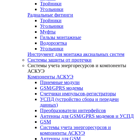
Тройники
Угольники
Радиальные фитинги
Тройники
Угольники
Муфты
Гильзы монтажные
Водорозетка
Угольники
Инструмент для монтажа аксиальных систем
Системы защиты от протечки
Системы учета энергоресурсов и компоненты
АСКУЭ
Компоненты АСКУЭ
Приемные модули
GSM/GPRS модемы
Счетчики импульсов-регистраторы
УСПД (устройство сбора и передачи
данных)
Преобразователи интерфейсов
Антенны для GSM/GPRS модемов и УСПД
GSM
Системы учета энергоресурсов и
компоненты АСКУЭ
Антенны для GSM