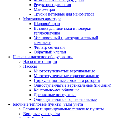
Редукторы давления
Манометры
Трубки петлевые для манометров
Монтажная арматура
Шаровой кран
Вставка для монтажа и поверки
теплосчетчика
Установочный присоединительный
комплект
Фильтр сетчатый
Обратный клапан
Насосы и насосное оборудование
Насосные станции
Насосы
Многоступенчатые вертикальные
Многоступенчатые горизонтальные
Циркуляционные с мокрым ротором
Одноступенчатые вертикальные (ин-лайн)
Консольно-моноблочные
Дренажные погружные
Одноступенчатые горизонтальные
Блочные тепловые пункты, узлы учета
Блочные индивидуальные тепловые пункты
Вводные узлы учёта