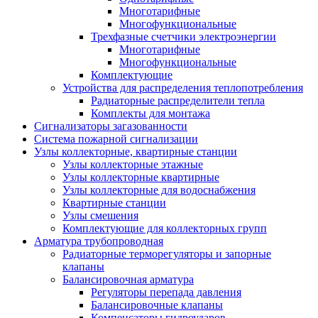
Многотарифные
Многофункциональные
Трехфазные счетчики электроэнергии
Многотарифные
Многофункциональные
Комплектующие
Устройства для распределения теплопотребления
Радиаторные распределители тепла
Комплекты для монтажа
Сигнализаторы загазованности
Система пожарной сигнализации
Узлы коллекторные, квартирные станции
Узлы коллекторные этажные
Узлы коллекторные квартирные
Узлы коллекторные для водоснабжения
Квартирные станции
Узлы смешения
Комплектующие для коллекторных групп
Арматура трубопроводная
Радиаторные терморегуляторы и запорные
клапаны
Балансировочная арматура
Регуляторы перепада давления
Балансировочные клапаны
Компенсаторы гидроударов