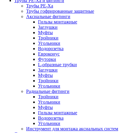
Трубы РЕ-Ха и фитинги
Трубы РЕ-Ха
Трубы гофрированные защитные
Аксиальные фитинги
Гильзы монтажные
Заглушки
Муфты
Тройники
Угольники
Водорозетка
Евроконус
Футорки
L-образные трубки
Заглушки
Муфты
Тройники
Угольники
Радиальные фитинги
Тройники
Угольники
Муфты
Гильзы монтажные
Водорозетка
Угольники
Инструмент для монтажа аксиальных систем