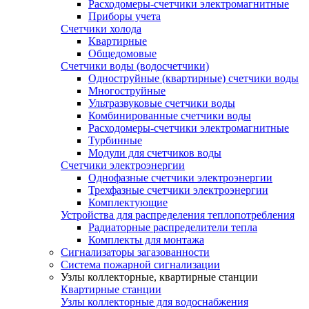
Расходомеры-счетчики электромагнитные
Приборы учета
Счетчики холода
Квартирные
Общедомовые
Счетчики воды (водосчетчики)
Одноструйные (квартирные) счетчики воды
Многоструйные
Ультразвуковые счетчики воды
Комбинированные счетчики воды
Расходомеры-счетчики электромагнитные
Турбинные
Модули для счетчиков воды
Счетчики электроэнергии
Однофазные счетчики электроэнергии
Трехфазные счетчики электроэнергии
Комплектующие
Устройства для распределения теплопотребления
Радиаторные распределители тепла
Комплекты для монтажа
Сигнализаторы загазованности
Система пожарной сигнализации
Узлы коллекторные, квартирные станции
Квартирные станции
Узлы коллекторные для водоснабжения