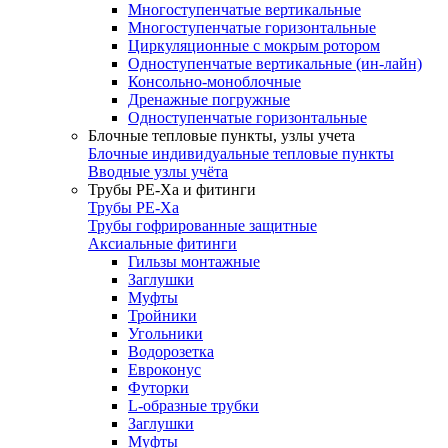
Многоступенчатые вертикальные
Многоступенчатые горизонтальные
Циркуляционные с мокрым ротором
Одноступенчатые вертикальные (ин-лайн)
Консольно-моноблочные
Дренажные погружные
Одноступенчатые горизонтальные
Блочные тепловые пункты, узлы учета
Блочные индивидуальные тепловые пункты
Вводные узлы учёта
Трубы РЕ-Ха и фитинги
Трубы РЕ-Ха
Трубы гофрированные защитные
Аксиальные фитинги
Гильзы монтажные
Заглушки
Муфты
Тройники
Угольники
Водорозетка
Евроконус
Футорки
L-образные трубки
Заглушки
Муфты