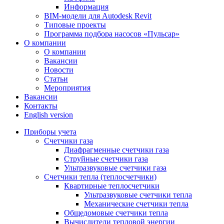
Информация
BIM-модели для Autodesk Revit
Типовые проекты
Программа подбора насосов «Пульсар»
О компании
О компании
Вакансии
Новости
Статьи
Мероприятия
Вакансии
Контакты
English version
Приборы учета
Счетчики газа
Диафрагменные счетчики газа
Струйные счетчики газа
Ультразвуковые счетчики газа
Счетчики тепла (теплосчетчики)
Квартирные теплосчетчики
Ультразвуковые счетчики тепла
Механические счетчики тепла
Общедомовые счетчики тепла
Вычислители тепловой энергии