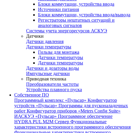
Блоки коммутации, устройства ввода
Источники питания
Блоки коммутации, устройства ввода/вывода
Регистраторы нештатных ситуаций и
аналоговых сигналов
Системы учета энергоресурсов АСКУЭ
Датчики
Датчики давления
Датчики температуры
Гильзы для монтажа
Датчики температуры
Датчики температуры
Датчики и дозаторы воды
Импульсные датчики
Приводная техника
Преобразователи частоты
Устройства плавного пуска
Собственное ПО
Программный комплекс «Пульсар»
Конфигуратор
устройств «Пульсар»
Программы для пусконаладочных
работ
Конфигуратор приборов «Meters Config Suite»
ИАСКУЭ «Пульсар»
Программное обеспечение
HYDRA PUL
M2M Сервер
Функциональные
характеристики встроенного программного обеспечения
Функциональные характеристики встроенного