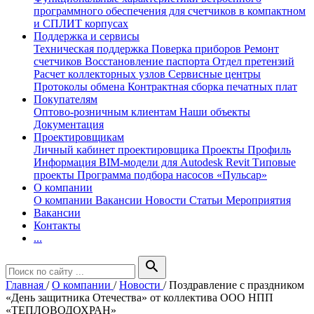
программного обеспечения для счетчиков в компактном
и СПЛИТ корпусах
Поддержка и сервисы
Техническая поддержка
Поверка приборов
Ремонт
счетчиков
Восстановление паспорта
Отдел претензий
Расчет коллекторных узлов
Сервисные центры
Протоколы обмена
Контрактная сборка печатных плат
Покупателям
Оптово-розничным клиентам
Наши объекты
Документация
Проектировщикам
Личный кабинет проектировщика
Проекты
Профиль
Информация
BIM-модели для Autodesk Revit
Типовые
проекты
Программа подбора насосов «Пульсар»
О компании
О компании
Вакансии
Новости
Статьи
Мероприятия
Вакансии
Контакты
...
search
Главная
/
О компании
/
Новости
/
Поздравление с праздником
«День защитника Отечества» от коллектива ООО НПП
«ТЕПЛОВОДОХРАН»