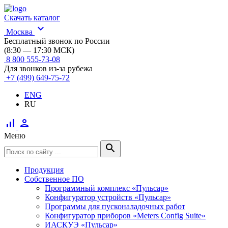
Скачать каталог
expand_more
Москва
Бесплатный звонок по России
(8:30 — 17:30 МСК)
8 800 555-73-08
Для звонков из-за рубежа
+7 (499) 649-75-72
ENG
RU
signal_cellular_alt
person
Меню
search
Продукция
Собственное ПО
Программный комплекс «Пульсар»
Конфигуратор устройств «Пульсар»
Программы для пусконаладочных работ
Конфигуратор приборов «Meters Config Suite»
ИАСКУЭ «Пульсар»