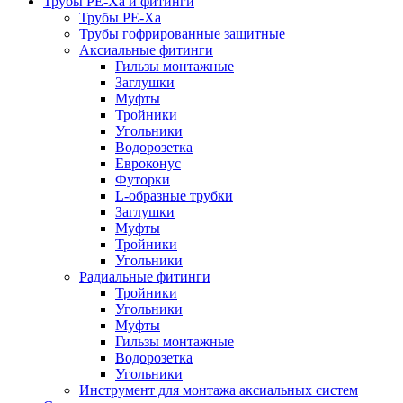
Трубы РЕ-Ха и фитинги
Трубы РЕ-Ха
Трубы гофрированные защитные
Аксиальные фитинги
Гильзы монтажные
Заглушки
Муфты
Тройники
Угольники
Водорозетка
Евроконус
Футорки
L-образные трубки
Заглушки
Муфты
Тройники
Угольники
Радиальные фитинги
Тройники
Угольники
Муфты
Гильзы монтажные
Водорозетка
Угольники
Инструмент для монтажа аксиальных систем