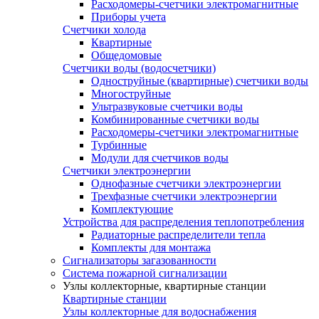
Расходомеры-счетчики электромагнитные
Приборы учета
Счетчики холода
Квартирные
Общедомовые
Счетчики воды (водосчетчики)
Одноструйные (квартирные) счетчики воды
Многоструйные
Ультразвуковые счетчики воды
Комбинированные счетчики воды
Расходомеры-счетчики электромагнитные
Турбинные
Модули для счетчиков воды
Счетчики электроэнергии
Однофазные счетчики электроэнергии
Трехфазные счетчики электроэнергии
Комплектующие
Устройства для распределения теплопотребления
Радиаторные распределители тепла
Комплекты для монтажа
Сигнализаторы загазованности
Система пожарной сигнализации
Узлы коллекторные, квартирные станции
Квартирные станции
Узлы коллекторные для водоснабжения