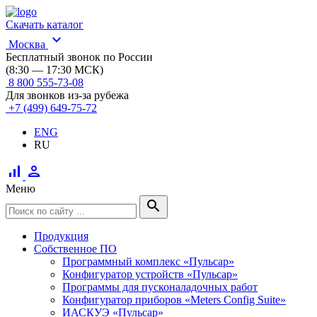
Скачать каталог
expand_more
Москва
Бесплатный звонок по России
(8:30 — 17:30 МСК)
8 800 555-73-08
Для звонков из-за рубежа
+7 (499) 649-75-72
ENG
RU
signal_cellular_alt
person
Меню
search
Продукция
Собственное ПО
Программный комплекс «Пульсар»
Конфигуратор устройств «Пульсар»
Программы для пусконаладочных работ
Конфигуратор приборов «Meters Config Suite»
ИАСКУЭ «Пульсар»