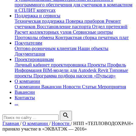
программного обеспечения для счетчиков в компактном
и СПЛИТ корпусах
Поддержка и сервисы
Техническая поддержка
Поверка приборов
Ремонт
счетчиков
Восстановление паспорта
Отдел претензий
Расчет коллекторных узлов
Сервисные центры
Протоколы обмена
Контрактная сборка печатных плат
Покупателям
Оптово-розничным клиентам
Наши объекты
Документация
Проектировщикам
Личный кабинет проектировщика
Проекты
Профиль
Информация
BIM-модели для Autodesk Revit
Типовые
проекты
Программа подбора насосов «Пульсар»
О компании
О компании
Вакансии
Новости
Статьи
Мероприятия
Вакансии
Контакты
...
search
Главная
/
О компании
/
Новости
/
НПП «ТЕПЛОВОДОХРАН»
приняло участие в «ЭКВАТЭК — 2016»