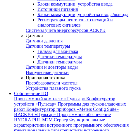
Блоки коммутации, устройства ввода
Источники питания
Блоки коммутации, устройства ввода/вывода
Регистраторы нештатных ситуаций и
аналоговых сигналов
Системы учета энергоресурсов АСКУЭ
Датчики
Датчики давления
Датчики температуры
Гильзы для монтажа
Датчики температуры
Датчики температуры
Датчики и дозаторы воды
Импульсные датчики
Приводная техника
Преобразователи частоты
Устройства плавного пуска
Собственное ПО
Программный комплекс «Пульсар»
Конфигуратор
устройств «Пульсар»
Программы для пусконаладочных
работ
Конфигуратор приборов «Meters Config Suite»
ИАСКУЭ «Пульсар»
Программное обеспечение
HYDRA PUL
M2M Сервер
Функциональные
характеристики встроенного программного обеспечения
Функциональные характеристики встроенного