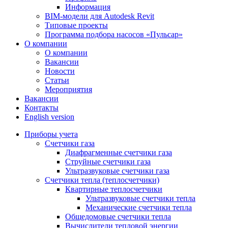
Информация
BIM-модели для Autodesk Revit
Типовые проекты
Программа подбора насосов «Пульсар»
О компании
О компании
Вакансии
Новости
Статьи
Мероприятия
Вакансии
Контакты
English version
Приборы учета
Счетчики газа
Диафрагменные счетчики газа
Струйные счетчики газа
Ультразвуковые счетчики газа
Счетчики тепла (теплосчетчики)
Квартирные теплосчетчики
Ультразвуковые счетчики тепла
Механические счетчики тепла
Общедомовые счетчики тепла
Вычислители тепловой энергии