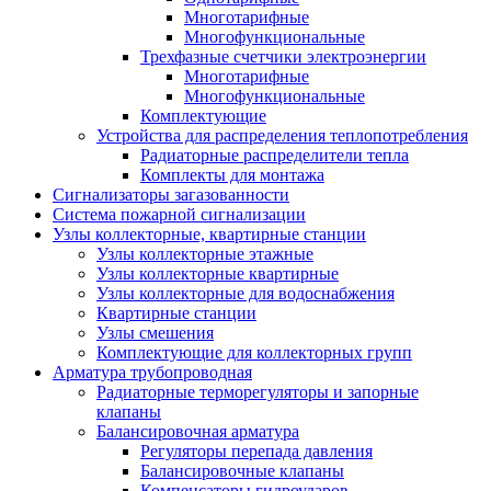
Многотарифные
Многофункциональные
Трехфазные счетчики электроэнергии
Многотарифные
Многофункциональные
Комплектующие
Устройства для распределения теплопотребления
Радиаторные распределители тепла
Комплекты для монтажа
Сигнализаторы загазованности
Система пожарной сигнализации
Узлы коллекторные, квартирные станции
Узлы коллекторные этажные
Узлы коллекторные квартирные
Узлы коллекторные для водоснабжения
Квартирные станции
Узлы смешения
Комплектующие для коллекторных групп
Арматура трубопроводная
Радиаторные терморегуляторы и запорные
клапаны
Балансировочная арматура
Регуляторы перепада давления
Балансировочные клапаны
Компенсаторы гидроударов