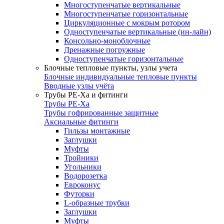
Многоступенчатые вертикальные
Многоступенчатые горизонтальные
Циркуляционные с мокрым ротором
Одноступенчатые вертикальные (ин-лайн)
Консольно-моноблочные
Дренажные погружные
Одноступенчатые горизонтальные
Блочные тепловые пункты, узлы учета
Блочные индивидуальные тепловые пункты
Вводные узлы учёта
Трубы РЕ-Ха и фитинги
Трубы РЕ-Ха
Трубы гофрированные защитные
Аксиальные фитинги
Гильзы монтажные
Заглушки
Муфты
Тройники
Угольники
Водорозетка
Евроконус
Футорки
L-образные трубки
Заглушки
Муфты