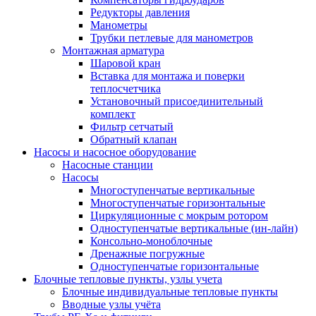
Редукторы давления
Манометры
Трубки петлевые для манометров
Монтажная арматура
Шаровой кран
Вставка для монтажа и поверки
теплосчетчика
Установочный присоединительный
комплект
Фильтр сетчатый
Обратный клапан
Насосы и насосное оборудование
Насосные станции
Насосы
Многоступенчатые вертикальные
Многоступенчатые горизонтальные
Циркуляционные с мокрым ротором
Одноступенчатые вертикальные (ин-лайн)
Консольно-моноблочные
Дренажные погружные
Одноступенчатые горизонтальные
Блочные тепловые пункты, узлы учета
Блочные индивидуальные тепловые пункты
Вводные узлы учёта