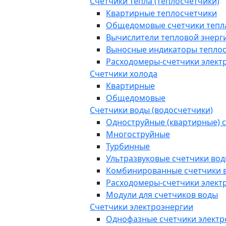
Счетчики тепла (теплосчетчики)
Квартирные теплосчетчики
Общедомовые счетчики тепл
Вычислители тепловой энерг
Выносные индикаторы тепло
Расходомеры-счетчики элект
Счетчики холода
Квартирные
Общедомовые
Счетчики воды (водосчетчики)
Одноструйные (квартирные) 
Многоструйные
Турбинные
Ультразвуковые счетчики во
Комбинированные счетчики 
Расходомеры-счетчики элект
Модули для счетчиков воды
Счетчики электроэнергии
Однофазные счетчики электр