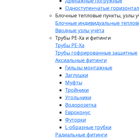
Дренажные погружные
Одноступенчатые горизонта
Блочные тепловые пункты, узлы у
Блочные индивидуальные теплов
Вводные узлы учёта
Трубы РЕ-Ха и фитинги
Трубы РЕ-Ха
Трубы гофрированные защитные
Аксиальные фитинги
Гильзы монтажные
Заглушки
Муфты
Тройники
Угольники
Водорозетка
Евроконус
Футорки
L-образные трубки
Радиальные фитинги