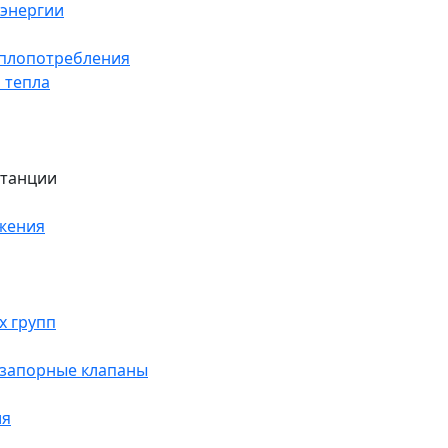
оэнергии
еплопотребления
 тепла
станции
жения
х групп
 запорные клапаны
ия