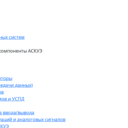
ных систем
 компоненты АСКУЭ
аторы
редачи данных)
ов
мов и УСПД
а ввода/вывода
аций и аналоговых сигналов
СКУЭ