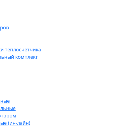
тров
ки теплосчетчика
льный комплект
ьные
альные
отором
ые (ин-лайн)