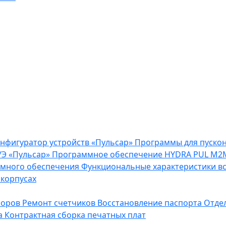
нфигуратор устройств «Пульсар»
Программы для пуско
Э «Пульсар»
Программное обеспечение HYDRA PUL
M2M
ммного обеспечения
Функциональные характеристики в
 корпусах
боров
Ремонт счетчиков
Восстановление паспорта
Отде
а
Контрактная сборка печатных плат