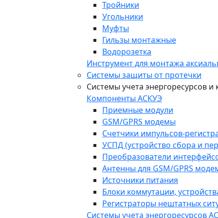
Тройники
Угольники
Муфты
Гильзы монтажные
Водорозетка
Инструмент для монтажа аксиаль
Системы защиты от протечки
Системы учета энергоресурсов и
Компоненты АСКУЭ
Приемные модули
GSM/GPRS модемы
Счетчики импульсов-регистр
УСПД (устройство сбора и пе
Преобразователи интерфейс
Антенны для GSM/GPRS моде
Источники питания
Блоки коммутации, устройств
Регистраторы нештатных ситу
Системы учета энергоресурсов А