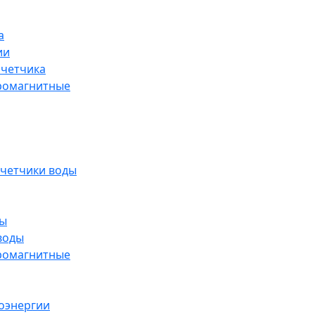
а
ии
счетчика
ромагнитные
счетчики воды
ды
воды
ромагнитные
оэнергии