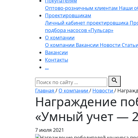
Покупателям
Оптово-розничным клиентам
Наши о
Проектировщикам
Личный кабинет проектировщика
Пр
подбора насосов «Пульсар»
О компании
О компании
Вакансии
Новости
Стать
Вакансии
Контакты
...
search
Главная
/
О компании
/
Новости
/
Награжд
Награждение по
«Умный учет — 
7 июля 2021