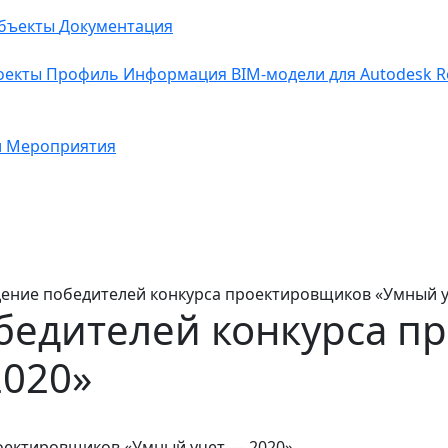
бъекты
Документация
оекты
Профиль
Информация
BIM-модели для Autodesk Re
и
Мероприятия
ение победителей конкурса проектировщиков «Умный у
бедителей конкурса п
2020»