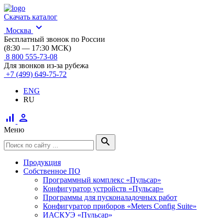
Скачать каталог
expand_more
Москва
Бесплатный звонок по России
(8:30 — 17:30 МСК)
8 800 555-73-08
Для звонков из-за рубежа
+7 (499) 649-75-72
ENG
RU
signal_cellular_alt
person
Меню
search
Продукция
Собственное ПО
Программный комплекс «Пульсар»
Конфигуратор устройств «Пульсар»
Программы для пусконаладочных работ
Конфигуратор приборов «Meters Config Suite»
ИАСКУЭ «Пульсар»