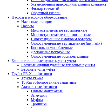
Установочный присоединительный комплект
Фильтр сетчатый
Обратный клапан
Насосы и насосное оборудование
Насосные станции
Насосы
Многоступенчатые вертикальные
Многоступенчатые горизонтальные
Циркуляционные с мокрым ротором
Одноступенчатые вертикальные (ин-лайн)
Консольно-моноблочные
Дренажные погружные
Одноступенчатые горизонтальные
Блочные тепловые пункты, узлы учета
Блочные индивидуальные тепловые пункты
Вводные узлы учёта
Трубы РЕ-Ха и фитинги
Трубы РЕ-Ха
Трубы гофрированные защитные
Аксиальные фитинги
Гильзы монтажные
Заглушки
Муфты
Тройники