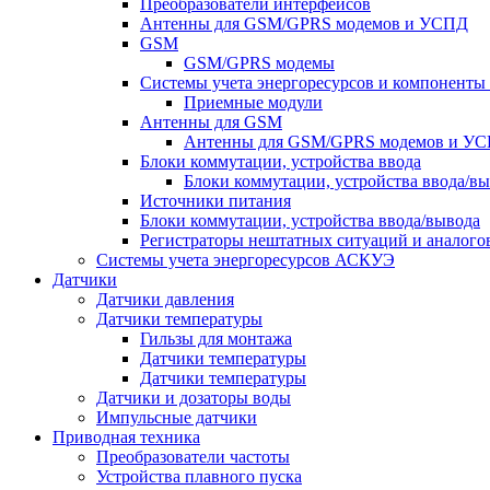
Преобразователи интерфейсов
Антенны для GSM/GPRS модемов и УСПД
GSM
GSM/GPRS модемы
Системы учета энергоресурсов и компонент
Приемные модули
Антенны для GSM
Антенны для GSM/GPRS модемов и У
Блоки коммутации, устройства ввода
Блоки коммутации, устройства ввода/в
Источники питания
Блоки коммутации, устройства ввода/вывода
Регистраторы нештатных ситуаций и аналого
Системы учета энергоресурсов АСКУЭ
Датчики
Датчики давления
Датчики температуры
Гильзы для монтажа
Датчики температуры
Датчики температуры
Датчики и дозаторы воды
Импульсные датчики
Приводная техника
Преобразователи частоты
Устройства плавного пуска