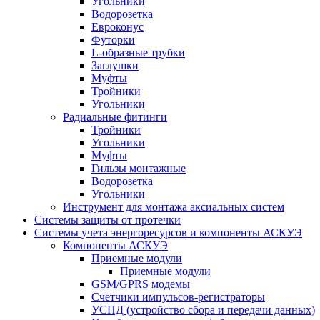
Угольники
Водорозетка
Евроконус
Футорки
L-образные трубки
Заглушки
Муфты
Тройники
Угольники
Радиальные фитинги
Тройники
Угольники
Муфты
Гильзы монтажные
Водорозетка
Угольники
Инструмент для монтажа аксиальных систем
Системы защиты от протечки
Системы учета энергоресурсов и компоненты АСКУЭ
Компоненты АСКУЭ
Приемные модули
Приемные модули
GSM/GPRS модемы
Счетчики импульсов-регистраторы
УСПД (устройство сбора и передачи данных)