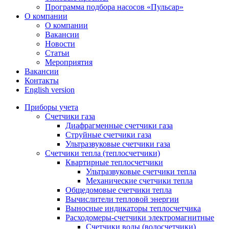
Программа подбора насосов «Пульсар»
О компании
О компании
Вакансии
Новости
Статьи
Мероприятия
Вакансии
Контакты
English version
Приборы учета
Счетчики газа
Диафрагменные счетчики газа
Струйные счетчики газа
Ультразвуковые счетчики газа
Счетчики тепла (теплосчетчики)
Квартирные теплосчетчики
Ультразвуковые счетчики тепла
Механические счетчики тепла
Общедомовые счетчики тепла
Вычислители тепловой энергии
Выносные индикаторы теплосчетчика
Расходомеры-счетчики электромагнитные
Счетчики воды (водосчетчики)