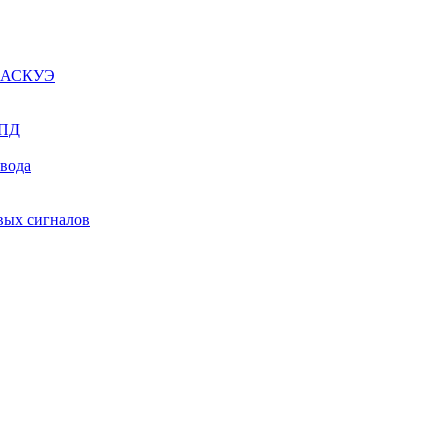
ы АСКУЭ
СПД
ывода
вых сигналов