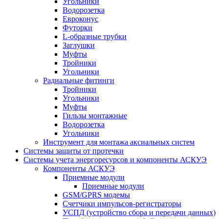
Угольники
Водорозетка
Евроконус
Футорки
L-образные трубки
Заглушки
Муфты
Тройники
Угольники
Радиальные фитинги
Тройники
Угольники
Муфты
Гильзы монтажные
Водорозетка
Угольники
Инструмент для монтажа аксиальных систем
Системы защиты от протечки
Системы учета энергоресурсов и компоненты АСКУЭ
Компоненты АСКУЭ
Приемные модули
Приемные модули
GSM/GPRS модемы
Счетчики импульсов-регистраторы
УСПД (устройство сбора и передачи данных)