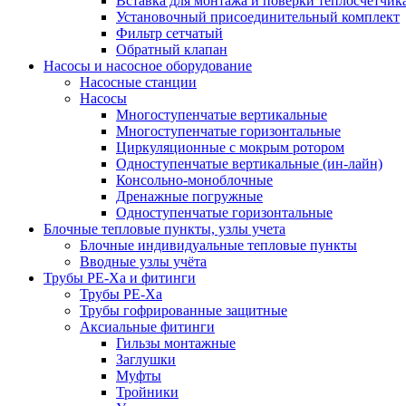
Вставка для монтажа и поверки теплосчетчик
Установочный присоединительный комплект
Фильтр сетчатый
Обратный клапан
Насосы и насосное оборудование
Насосные станции
Насосы
Многоступенчатые вертикальные
Многоступенчатые горизонтальные
Циркуляционные с мокрым ротором
Одноступенчатые вертикальные (ин-лайн)
Консольно-моноблочные
Дренажные погружные
Одноступенчатые горизонтальные
Блочные тепловые пункты, узлы учета
Блочные индивидуальные тепловые пункты
Вводные узлы учёта
Трубы РЕ-Ха и фитинги
Трубы РЕ-Ха
Трубы гофрированные защитные
Аксиальные фитинги
Гильзы монтажные
Заглушки
Муфты
Тройники