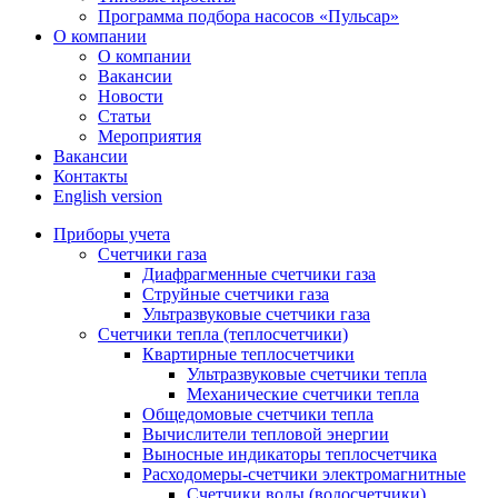
Программа подбора насосов «Пульсар»
О компании
О компании
Вакансии
Новости
Статьи
Мероприятия
Вакансии
Контакты
English version
Приборы учета
Счетчики газа
Диафрагменные счетчики газа
Струйные счетчики газа
Ультразвуковые счетчики газа
Счетчики тепла (теплосчетчики)
Квартирные теплосчетчики
Ультразвуковые счетчики тепла
Механические счетчики тепла
Общедомовые счетчики тепла
Вычислители тепловой энергии
Выносные индикаторы теплосчетчика
Расходомеры-счетчики электромагнитные
Счетчики воды (водосчетчики)