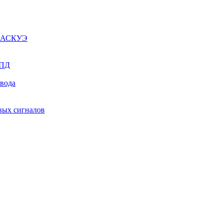
ы АСКУЭ
СПД
ывода
вых сигналов