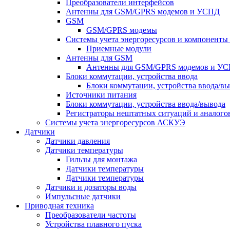
Преобразователи интерфейсов
Антенны для GSM/GPRS модемов и УСПД
GSM
GSM/GPRS модемы
Системы учета энергоресурсов и компонент
Приемные модули
Антенны для GSM
Антенны для GSM/GPRS модемов и У
Блоки коммутации, устройства ввода
Блоки коммутации, устройства ввода/в
Источники питания
Блоки коммутации, устройства ввода/вывода
Регистраторы нештатных ситуаций и аналого
Системы учета энергоресурсов АСКУЭ
Датчики
Датчики давления
Датчики температуры
Гильзы для монтажа
Датчики температуры
Датчики температуры
Датчики и дозаторы воды
Импульсные датчики
Приводная техника
Преобразователи частоты
Устройства плавного пуска