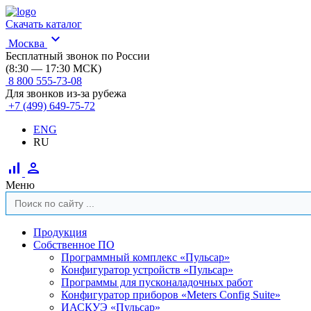
Скачать каталог
expand_more
Москва
Бесплатный звонок по России
(8:30 — 17:30 МСК)
8 800 555-73-08
Для звонков из-за рубежа
+7 (499) 649-75-72
ENG
RU
signal_cellular_alt
person
Меню
Продукция
Собственное ПО
Программный комплекс «Пульсар»
Конфигуратор устройств «Пульсар»
Программы для пусконаладочных работ
Конфигуратор приборов «Meters Config Suite»
ИАСКУЭ «Пульсар»