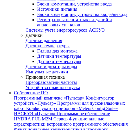
Блоки коммутации, устройства ввода
Источники питания
Блоки коммутации, устройства ввода/вывода
Регистраторы нештатных ситуаций и
аналоговых сигналов
Системы учета энергоресурсов АСКУЭ
Датчики
Датчики давления
Датчики температуры
Гильзы для монтажа
Датчики температуры
Датчики температуры
Датчики и дозаторы воды
Импульсные датчики
Приводная техника
Преобразователи частоты
Устройства плавного пуска
Собственное ПО
Программный комплекс «Пульсар»
Конфигуратор
устройств «Пульсар»
Программы для пусконаладочных
работ
Конфигуратор приборов «Meters Config Suite»
ИАСКУЭ «Пульсар»
Программное обеспечение
HYDRA PUL
M2M Сервер
Функциональные
характеристики встроенного программного обеспечения
Функциональные характеристики встроенного