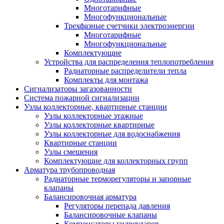
Многотарифные
Многофункциональные
Трехфазные счетчики электроэнергии
Многотарифные
Многофункциональные
Комплектующие
Устройства для распределения теплопотребления
Радиаторные распределители тепла
Комплекты для монтажа
Сигнализаторы загазованности
Система пожарной сигнализации
Узлы коллекторные, квартирные станции
Узлы коллекторные этажные
Узлы коллекторные квартирные
Узлы коллекторные для водоснабжения
Квартирные станции
Узлы смешения
Комплектующие для коллекторных групп
Арматура трубопроводная
Радиаторные терморегуляторы и запорные
клапаны
Балансировочная арматура
Регуляторы перепада давления
Балансировочные клапаны
Компенсаторы гидроударов