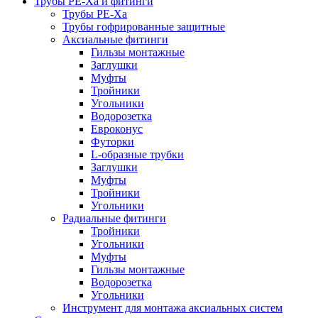
Трубы РЕ-Ха и фитинги
Трубы РЕ-Ха
Трубы гофрированные защитные
Аксиальные фитинги
Гильзы монтажные
Заглушки
Муфты
Тройники
Угольники
Водорозетка
Евроконус
Футорки
L-образные трубки
Заглушки
Муфты
Тройники
Угольники
Радиальные фитинги
Тройники
Угольники
Муфты
Гильзы монтажные
Водорозетка
Угольники
Инструмент для монтажа аксиальных систем