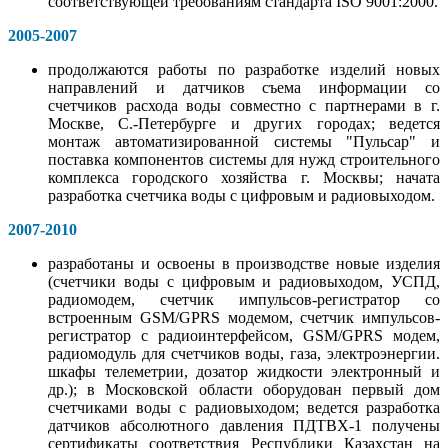
соответствующей требованиям стандарта ISO 9001:2000.
2005-2007
продолжаются работы по разработке изделий новых
направлений и датчиков съема информации со
счетчиков расхода воды совместно с партнерами в г.
Москве, С.-Петербурге и других городах; ведется
монтаж автоматизированной системы "Пульсар" и
поставка компонентов системы для нужд строительного
комплекса городского хозяйства г. Москвы; начата
разработка счетчика воды с цифровым и радиовыходом.
2007-2010
разработаны и освоены в производстве новые изделия
(счетчики воды с цифровым и радиовыходом, УСПД,
радиомодем, счетчик импульсов-регистратор со
встроенным GSM/GPRS модемом, счетчик импульсов-
регистратор с радиоинтерфейсом, GSM/GPRS модем,
радиомодуль для счетчиков воды, газа, электроэнергии.
шкафы телеметрии, дозатор жидкости электронный и
др.); в Московской области оборудован первый дом
счетчиками воды с радиовыходом; ведется разработка
датчиков абсолютного давления ПДТВХ-1 получены
сертификаты соответствия Республики Казахстан на