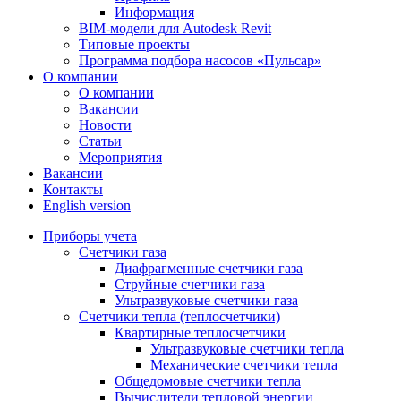
Информация
BIM-модели для Autodesk Revit
Типовые проекты
Программа подбора насосов «Пульсар»
О компании
О компании
Вакансии
Новости
Статьи
Мероприятия
Вакансии
Контакты
English version
Приборы учета
Счетчики газа
Диафрагменные счетчики газа
Струйные счетчики газа
Ультразвуковые счетчики газа
Счетчики тепла (теплосчетчики)
Квартирные теплосчетчики
Ультразвуковые счетчики тепла
Механические счетчики тепла
Общедомовые счетчики тепла
Вычислители тепловой энергии