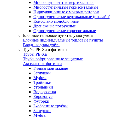
Многоступенчатые вертикальные
Многоступенчатые горизонтальные
Циркуляционные с мокрым ротором
Одноступенчатые вертикальные (ин-лайн)
Консольно-моноблочные
Дренажные погружные
Одноступенчатые горизонтальные
Блочные тепловые пункты, узлы учета
Блочные индивидуальные тепловые пункты
Вводные узлы учёта
Трубы РЕ-Ха и фитинги
Трубы РЕ-Ха
Трубы гофрированные защитные
Аксиальные фитинги
Гильзы монтажные
Заглушки
Муфты
Тройники
Угольники
Водорозетка
Евроконус
Футорки
L-образные трубки
Заглушки
Муфты