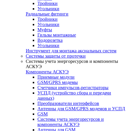
Тройники
Угольники
Радиальные фитинги
Тройники
Угольники
Муфты
Гильзы монтажные
Водорозетка
Угольники
Инструмент для монтажа аксиальных систем
Системы защиты от протечки
Системы учета энергоресурсов и компоненты
АСКУЭ
Компоненты АСКУЭ
Приемные модули
GSM/GPRS модемы
Счетчики импульсов-регистраторы
УСПД (устройство сбора и передачи
данных)
Преобразователи интерфейсов
Антенны для GSM/GPRS модемов и УСПД
GSM
Системы учета энергоресурсов и
компоненты АСКУЭ
Антенны для GSM