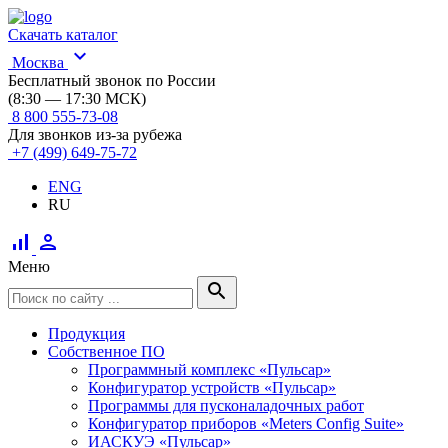
Скачать каталог
expand_more
Москва
Бесплатный звонок по России
(8:30 — 17:30 МСК)
8 800 555-73-08
Для звонков из-за рубежа
+7 (499) 649-75-72
ENG
RU
signal_cellular_alt
person
Меню
search
Продукция
Собственное ПО
Программный комплекс «Пульсар»
Конфигуратор устройств «Пульсар»
Программы для пусконаладочных работ
Конфигуратор приборов «Meters Config Suite»
ИАСКУЭ «Пульсар»