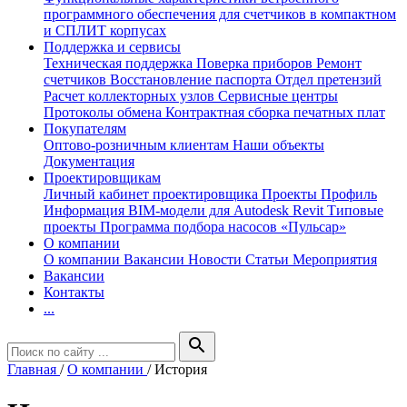
программного обеспечения для счетчиков в компактном
и СПЛИТ корпусах
Поддержка и сервисы
Техническая поддержка
Поверка приборов
Ремонт
счетчиков
Восстановление паспорта
Отдел претензий
Расчет коллекторных узлов
Сервисные центры
Протоколы обмена
Контрактная сборка печатных плат
Покупателям
Оптово-розничным клиентам
Наши объекты
Документация
Проектировщикам
Личный кабинет проектировщика
Проекты
Профиль
Информация
BIM-модели для Autodesk Revit
Типовые
проекты
Программа подбора насосов «Пульсар»
О компании
О компании
Вакансии
Новости
Статьи
Мероприятия
Вакансии
Контакты
...
search
Главная
/
О компании
/
История