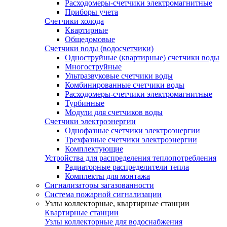
Расходомеры-счетчики электромагнитные
Приборы учета
Счетчики холода
Квартирные
Общедомовые
Счетчики воды (водосчетчики)
Одноструйные (квартирные) счетчики воды
Многоструйные
Ультразвуковые счетчики воды
Комбинированные счетчики воды
Расходомеры-счетчики электромагнитные
Турбинные
Модули для счетчиков воды
Счетчики электроэнергии
Однофазные счетчики электроэнергии
Трехфазные счетчики электроэнергии
Комплектующие
Устройства для распределения теплопотребления
Радиаторные распределители тепла
Комплекты для монтажа
Сигнализаторы загазованности
Система пожарной сигнализации
Узлы коллекторные, квартирные станции
Квартирные станции
Узлы коллекторные для водоснабжения