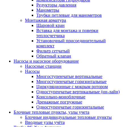
Редукторы давления
Манометры
Трубки петлевые для манометров
Монтажная арматура
Шаровой кран
Вставка для монтажа и поверки
теплосчетчика
Установочный присоединительный
комплект
Фильтр сетчатый
Обратный клапан
Насосы и насосное оборудование
Насосные станции
Насосы
Многоступенчатые вертикальные
Многоступенчатые горизонтальные
Циркуляционные с мокрым ротором
Одноступенчатые вертикальные (ин-лайн)
Консольно-моноблочные
Дренажные погружные
Одноступенчатые горизонтальные
Блочные тепловые пункты, узлы учета
Блочные индивидуальные тепловые пункты
Вводные узлы учёта