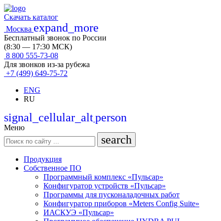
Скачать каталог
expand_more
Москва
Бесплатный звонок по России
(8:30 — 17:30 МСК)
8 800 555-73-08
Для звонков из-за рубежа
+7 (499) 649-75-72
ENG
RU
signal_cellular_alt
person
Меню
search
Продукция
Собственное ПО
Программный комплекс «Пульсар»
Конфигуратор устройств «Пульсар»
Программы для пусконаладочных работ
Конфигуратор приборов «Meters Config Suite»
ИАСКУЭ «Пульсар»