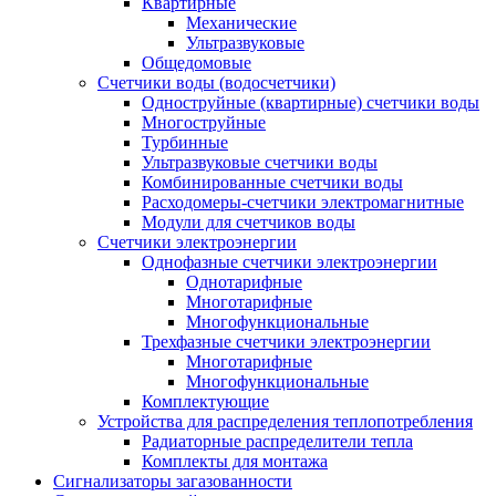
Квартирные
Механические
Ультразвуковые
Общедомовые
Счетчики воды (водосчетчики)
Одноструйные (квартирные) счетчики воды
Многоструйные
Турбинные
Ультразвуковые счетчики воды
Комбинированные счетчики воды
Расходомеры-счетчики электромагнитные
Модули для счетчиков воды
Счетчики электроэнергии
Однофазные счетчики электроэнергии
Однотарифные
Многотарифные
Многофункциональные
Трехфазные счетчики электроэнергии
Многотарифные
Многофункциональные
Комплектующие
Устройства для распределения теплопотребления
Радиаторные распределители тепла
Комплекты для монтажа
Сигнализаторы загазованности