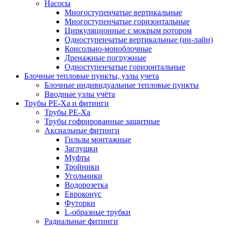
Насосы
Многоступенчатые вертикальные
Многоступенчатые горизонтальные
Циркуляционные с мокрым ротором
Одноступенчатые вертикальные (ин-лайн)
Консольно-моноблочные
Дренажные погружные
Одноступенчатые горизонтальные
Блочные тепловые пункты, узлы учета
Блочные индивидуальные тепловые пункты
Вводные узлы учёта
Трубы РЕ-Ха и фитинги
Трубы РЕ-Ха
Трубы гофрированные защитные
Аксиальные фитинги
Гильзы монтажные
Заглушки
Муфты
Тройники
Угольники
Водорозетка
Евроконус
Футорки
L-образные трубки
Радиальные фитинги