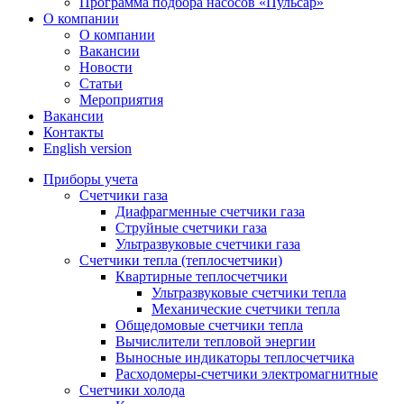
Программа подбора насосов «Пульсар»
О компании
О компании
Вакансии
Новости
Статьи
Мероприятия
Вакансии
Контакты
English version
Приборы учета
Счетчики газа
Диафрагменные счетчики газа
Струйные счетчики газа
Ультразвуковые счетчики газа
Счетчики тепла (теплосчетчики)
Квартирные теплосчетчики
Ультразвуковые счетчики тепла
Механические счетчики тепла
Общедомовые счетчики тепла
Вычислители тепловой энергии
Выносные индикаторы теплосчетчика
Расходомеры-счетчики электромагнитные
Счетчики холода