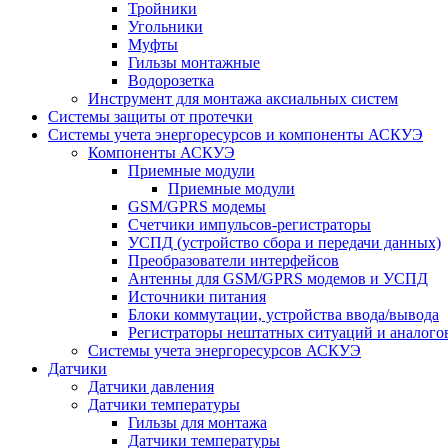
Тройники
Угольники
Муфты
Гильзы монтажные
Водорозетка
Инструмент для монтажа аксиальных систем
Системы защиты от протечки
Системы учета энергоресурсов и компоненты АСКУЭ
Компоненты АСКУЭ
Приемные модули
Приемные модули
GSM/GPRS модемы
Счетчики импульсов-регистраторы
УСПД (устройство сбора и передачи данных)
Преобразователи интерфейсов
Антенны для GSM/GPRS модемов и УСПД
Источники питания
Блоки коммутации, устройства ввода/вывода
Регистраторы нештатных ситуаций и аналого
Системы учета энергоресурсов АСКУЭ
Датчики
Датчики давления
Датчики температуры
Гильзы для монтажа
Датчики температуры