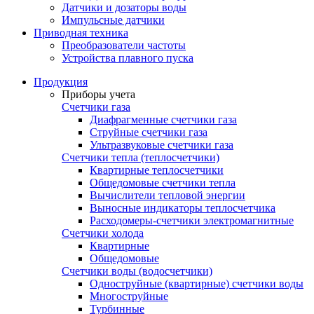
Датчики и дозаторы воды
Импульсные датчики
Приводная техника
Преобразователи частоты
Устройства плавного пуска
Продукция
Приборы учета
Счетчики газа
Диафрагменные счетчики газа
Струйные счетчики газа
Ультразвуковые счетчики газа
Счетчики тепла (теплосчетчики)
Квартирные теплосчетчики
Общедомовые счетчики тепла
Вычислители тепловой энергии
Выносные индикаторы теплосчетчика
Расходомеры-счетчики электромагнитные
Счетчики холода
Квартирные
Общедомовые
Счетчики воды (водосчетчики)
Одноструйные (квартирные) счетчики воды
Многоструйные
Турбинные