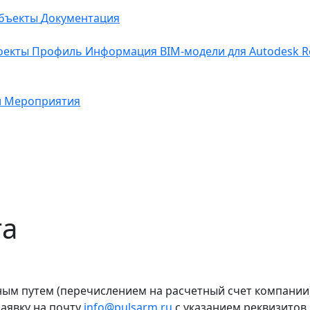
бъекты
Документация
оекты
Профиль
Информация
BIM-модели для Autodesk Re
и
Мероприятия
та
ым путем (перечислением на расчетный счет компании)
аявку на почту
info@pulsarm.ru
с указанием реквизитов