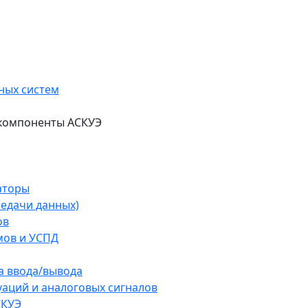
ных систем
 компоненты АСКУЭ
аторы
редачи данных)
ов
мов и УСПД
а ввода/вывода
аций и аналоговых сигналов
СКУЭ