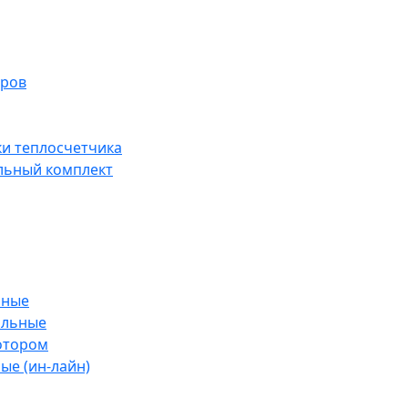
тров
ки теплосчетчика
льный комплект
ьные
альные
отором
ые (ин-лайн)