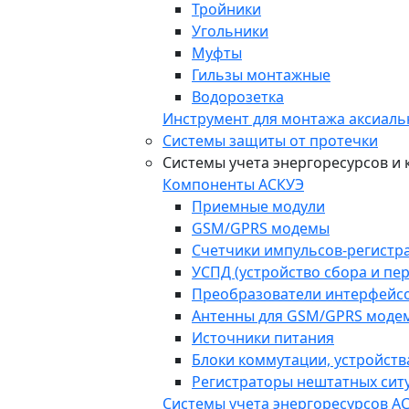
Тройники
Угольники
Муфты
Гильзы монтажные
Водорозетка
Инструмент для монтажа аксиаль
Системы защиты от протечки
Системы учета энергоресурсов и
Компоненты АСКУЭ
Приемные модули
GSM/GPRS модемы
Счетчики импульсов-регистр
УСПД (устройство сбора и пе
Преобразователи интерфейс
Антенны для GSM/GPRS моде
Источники питания
Блоки коммутации, устройств
Регистраторы нештатных ситу
Системы учета энергоресурсов А