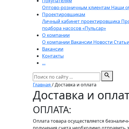
Покупателям
Оптово-розничным клиентам
Наши о
Проектировщикам
Личный кабинет проектировщика
Пр
подбора насосов «Пульсар»
О компании
О компании
Вакансии
Новости
Стать
Вакансии
Контакты
...
search
Главная
/
Доставка и оплата
Доставка и опла
ОПЛАТА:
Оплата товара осуществляется безналичн
получения счета необходимо отправить з