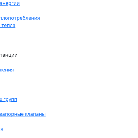
оэнергии
еплопотребления
 тепла
станции
жения
х групп
 запорные клапаны
ия