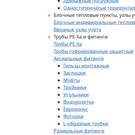
Дренажные погружные
Одноступенчатые горизонта
Блочные тепловые пункты, узлы у
Блочные индивидуальные теплов
Вводные узлы учёта
Трубы РЕ-Ха и фитинги
Трубы РЕ-Ха
Трубы гофрированные защитные
Аксиальные фитинги
Гильзы монтажные
Заглушки
Муфты
Тройники
Угольники
Водорозетка
Евроконус
Футорки
L-образные трубки
Радиальные фитинги