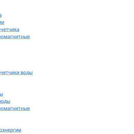
а
ии
счетчика
ромагнитные
счетчики воды
ды
воды
ромагнитные
оэнергии