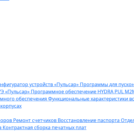
нфигуратор устройств «Пульсар»
Программы для пуско
Э «Пульсар»
Программное обеспечение HYDRA PUL
M2M
ммного обеспечения
Функциональные характеристики в
 корпусах
боров
Ремонт счетчиков
Восстановление паспорта
Отде
а
Контрактная сборка печатных плат