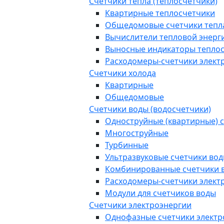
Счетчики тепла (теплосчетчики)
Квартирные теплосчетчики
Общедомовые счетчики тепл
Вычислители тепловой энерг
Выносные индикаторы тепло
Расходомеры-счетчики элект
Счетчики холода
Квартирные
Общедомовые
Счетчики воды (водосчетчики)
Одноструйные (квартирные) 
Многоструйные
Турбинные
Ультразвуковые счетчики во
Комбинированные счетчики 
Расходомеры-счетчики элект
Модули для счетчиков воды
Счетчики электроэнергии
Однофазные счетчики электр