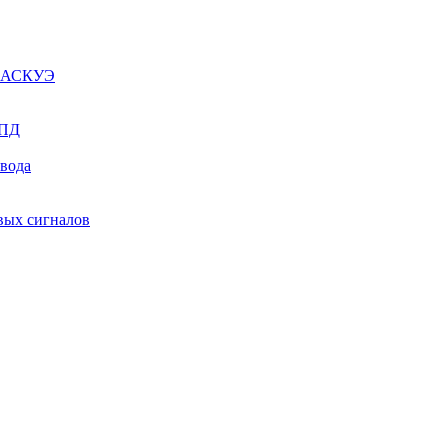
ы АСКУЭ
СПД
ывода
вых сигналов