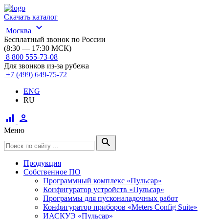
Скачать каталог
expand_more
Москва
Бесплатный звонок по России
(8:30 — 17:30 МСК)
8 800 555-73-08
Для звонков из-за рубежа
+7 (499) 649-75-72
ENG
RU
signal_cellular_alt
person
Меню
search
Продукция
Собственное ПО
Программный комплекс «Пульсар»
Конфигуратор устройств «Пульсар»
Программы для пусконаладочных работ
Конфигуратор приборов «Meters Config Suite»
ИАСКУЭ «Пульсар»