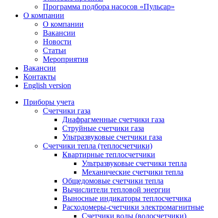
Программа подбора насосов «Пульсар»
О компании
О компании
Вакансии
Новости
Статьи
Мероприятия
Вакансии
Контакты
English version
Приборы учета
Счетчики газа
Диафрагменные счетчики газа
Струйные счетчики газа
Ультразвуковые счетчики газа
Счетчики тепла (теплосчетчики)
Квартирные теплосчетчики
Ультразвуковые счетчики тепла
Механические счетчики тепла
Общедомовые счетчики тепла
Вычислители тепловой энергии
Выносные индикаторы теплосчетчика
Расходомеры-счетчики электромагнитные
Счетчики воды (водосчетчики)