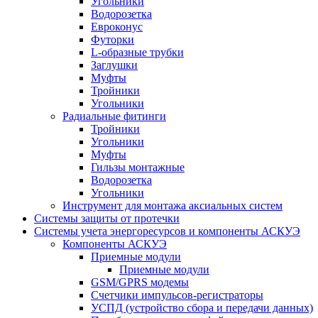
Угольники
Водорозетка
Евроконус
Футорки
L-образные трубки
Заглушки
Муфты
Тройники
Угольники
Радиальные фитинги
Тройники
Угольники
Муфты
Гильзы монтажные
Водорозетка
Угольники
Инструмент для монтажа аксиальных систем
Системы защиты от протечки
Системы учета энергоресурсов и компоненты АСКУЭ
Компоненты АСКУЭ
Приемные модули
Приемные модули
GSM/GPRS модемы
Счетчики импульсов-регистраторы
УСПД (устройство сбора и передачи данных)