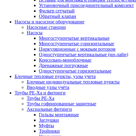
Установочный присоединительный комплект
Фильтр сетчатый
Обратный клапан
Насосы и насосное оборудование
Насосные станции
Насосы
Многоступенчатые вертикальные
Многоступенчатые горизонтальные
Циркуляционные с мокрым ротором
Одноступенчатые вертикальные (ин-лайн)
Консольно-моноблочные
Дренажные погружные
Одноступенчатые горизонтальные
Блочные тепловые пункты, узлы учета
Блочные индивидуальные тепловые пункты
Вводные узлы учёта
Трубы РЕ-Ха и фитинги
Трубы РЕ-Ха
Трубы гофрированные защитные
Аксиальные фитинги
Гильзы монтажные
Заглушки
Муфты
Тройники