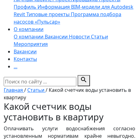
Профиль
Информация
BIM-модели для Autodesk
Revit
Типовые проекты
Программа подбора
насосов «Пульсар»
О компании
О компании
Вакансии
Новости
Статьи
Мероприятия
Вакансии
Контакты
...
search
Главная
/
Статьи
/
Какой счетчик воды установить в
квартиру
Какой счетчик воды
установить в квартиру
Оплачивать услуги водоснабжения согласно
установленным нормативам крайне невыгодно.