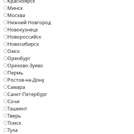
Красноярск
Минск
Москва
Нижний Новгород
Новокузнецк
Новороссийск
Новосибирск
Омск
Оренбург
Орехово-Зуево
Пермь
Ростов-на-Дону
Самара
Санкт-Петербург
Сочи
Ташкент
Тверь
Томск
Тула