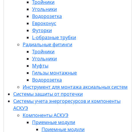
Тройники
Радиальные фитинги
Угольники
Тройники
Водорозетка
Угольники
Евроконус
Муфты
Футорки
Гильзы монтажные
L-образные трубки
Водорозетка
Радиальные фитинги
Инструмент для монтажа аксиальных систем
Тройники
Системы защиты от протечки
Угольники
Системы учета энергоресурсов и
Муфты
компоненты АСКУЭ
Гильзы монтажные
Компоненты АСКУЭ
Водорозетка
Приемные модули
Инструмент для монтажа аксиальных систем
GSM/GPRS модемы
Системы защиты от протечки
Счетчики импульсов-регистраторы
Системы учета энергоресурсов и компоненты
УСПД (устройство сбора и передачи
АСКУЭ
данных)
Компоненты АСКУЭ
Преобразователи интерфейсов
Приемные модули
Антенны для GSM/GPRS модемов и УСПД
Приемные модули