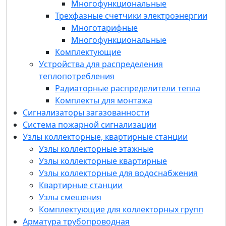
Многофункциональные
Радиаторные распределители тепла
Трехфазные счетчики электроэнергии
Комплекты для монтажа
Многотарифные
Сигнализаторы загазованности
Многофункциональные
Система пожарной сигнализации
Комплектующие
Узлы коллекторные, квартирные станции
Устройства для распределения
Квартирные станции
теплопотребления
Узлы коллекторные для водоснабжения
Радиаторные распределители тепла
Узлы коллекторные квартирные
Комплекты для монтажа
Узлы коллекторные этажные
Сигнализаторы загазованности
Узлы смешения
Система пожарной сигнализации
Комплектующие для коллекторных групп
Узлы коллекторные, квартирные станции
Арматура трубопроводная
Узлы коллекторные этажные
Радиаторные терморегуляторы и запорные
Узлы коллекторные квартирные
клапаны
Узлы коллекторные для водоснабжения
Балансировочная арматура
Квартирные станции
Регуляторы перепада давления
Узлы смешения
Балансировочные клапаны
Комплектующие для коллекторных групп
Компенсаторы гидроударов
Арматура трубопроводная