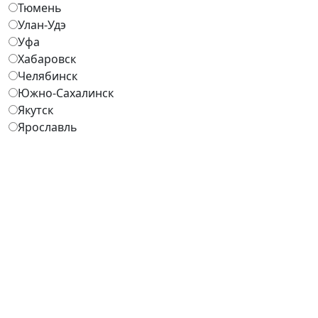
Тюмень
Улан-Удэ
Уфа
Хабаровск
Челябинск
Южно-Сахалинск
Якутск
Ярославль