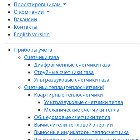
Проектировщикам
О компании
Вакансии
Контакты
English version
Продукция
Приборы учета
Приборы учета
Счетчики газа
Счетчики газа
Диафрагменные счетчики газа
Диафрагменные счетчики газа
Струйные счетчики газа
Струйные счетчики газа
Ультразвуковые счетчики газа
Ультразвуковые счетчики газа
Счетчики тепла (теплосчетчики)
Счетчики тепла (теплосчетчики)
Квартирные теплосчетчики
Квартирные теплосчетчики
Ультразвуковые счетчики тепла
Общедомовые счетчики тепла
Механические счетчики тепла
Вычислители тепловой энергии
Общедомовые счетчики тепла
Выносные индикаторы теплосчетчика
Вычислители тепловой энергии
Расходомеры-счетчики
Выносные индикаторы теплосчетчика
электромагнитные
Расходомеры-счетчики электромагнитные