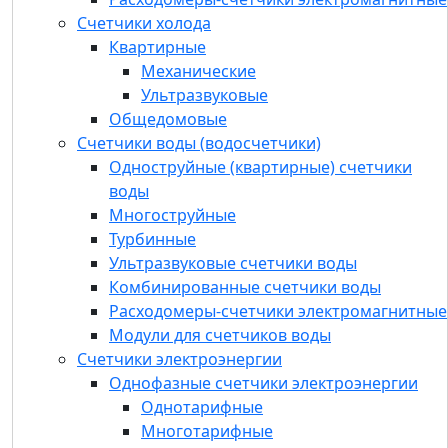
Счетчики холода
Счетчики холода
Квартирные
Квартирные
Общедомовые
Механические
Счетчики воды (водосчетчики)
Ультразвуковые
Одноструйные (квартирные) счетчики
Общедомовые
воды
Счетчики воды (водосчетчики)
Многоструйные
Одноструйные (квартирные) счетчики
Турбинные
воды
Ультразвуковые счетчики воды
Многоструйные
Комбинированные счетчики воды
Турбинные
Расходомеры-счетчики
Ультразвуковые счетчики воды
электромагнитные
Комбинированные счетчики воды
Модули для счетчиков воды
Расходомеры-счетчики электромагнитные
Счетчики электроэнергии
Модули для счетчиков воды
Однофазные счетчики электроэнергии
Счетчики электроэнергии
Трехфазные счетчики электроэнергии
Однофазные счетчики электроэнергии
Комплектующие
Однотарифные
Устройства для распределения
Многотарифные
теплопотребления