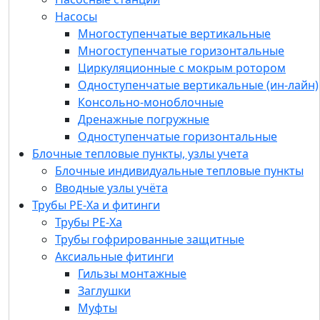
Консольно-моноблочные
Насосы
Дренажные погружные
Многоступенчатые вертикальные
Одноступенчатые горизонтальные
Многоступенчатые горизонтальные
Блочные тепловые пункты, узлы учета
Циркуляционные с мокрым ротором
Блочные индивидуальные тепловые пункты
Одноступенчатые вертикальные (ин-лайн)
Вводные узлы учёта
Консольно-моноблочные
Трубы РЕ-Ха и фитинги
Дренажные погружные
Трубы РЕ-Ха
Одноступенчатые горизонтальные
Трубы гофрированные защитные
Блочные тепловые пункты, узлы учета
Аксиальные фитинги
Блочные индивидуальные тепловые пункты
Гильзы монтажные
Вводные узлы учёта
Заглушки
Трубы РЕ-Ха и фитинги
Муфты
Трубы РЕ-Ха
Тройники
Трубы гофрированные защитные
Угольники
Аксиальные фитинги
Водорозетка
Гильзы монтажные
Евроконус
Заглушки
Футорки
Муфты
L-образные трубки