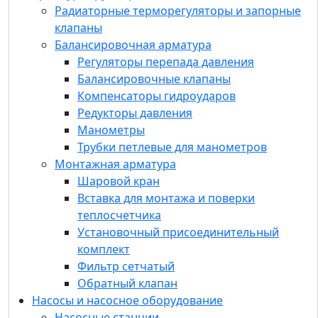
Редукторы давления
Радиаторные терморегуляторы и запорные
Манометры
клапаны
Трубки петлевые для манометров
Балансировочная арматура
Монтажная арматура
Регуляторы перепада давления
Шаровой кран
Балансировочные клапаны
Вставка для монтажа и поверки
Компенсаторы гидроударов
теплосчетчика
Редукторы давления
Установочный присоединительный
Манометры
комплект
Трубки петлевые для манометров
Фильтр сетчатый
Монтажная арматура
Обратный клапан
Шаровой кран
Насосы и насосное оборудование
Вставка для монтажа и поверки
Насосные станции
теплосчетчика
Насосы
Установочный присоединительный
Многоступенчатые вертикальные
комплект
Многоступенчатые горизонтальные
Фильтр сетчатый
Циркуляционные с мокрым ротором
Обратный клапан
Одноступенчатые вертикальные (ин-
Насосы и насосное оборудование
лайн)
Насосные станции