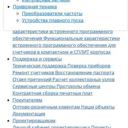
для пусконаладочных работ
Конфигуратор
Приводная техника
приборов «Meters Config Suite»
ИАСКУЭ
Преобразователи частоты
«Пульсар»
Программное обеспечение HYDRA
Устройства плавного пуска
PUL
M2M Сервер
Функциональные
характеристики встроенного программного
обеспечения
Функциональные характеристики
встроенного программного обеспечения для
счетчиков в компактном и СПЛИТ корпусах
Поддержка и сервисы
Техническая поддержка
Поверка приборов
Ремонт счетчиков
Восстановление паспорта
Отдел претензий
Расчет коллекторных узлов
Сервисные центры
Протоколы обмена
Контрактная сборка печатных плат
Покупателям
Оптово-розничным клиентам
Наши объекты
Документация
Проектировщикам
Личный кабинет проектировщика
Проекты