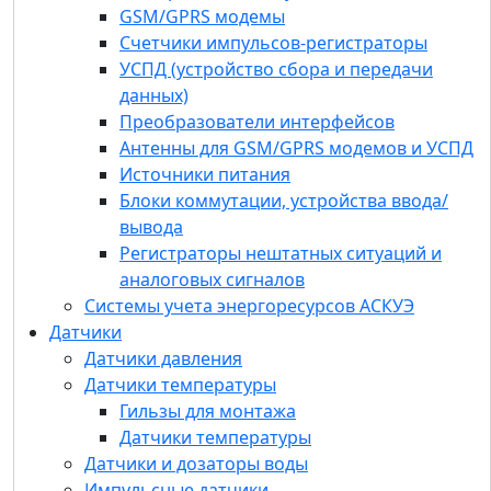
Источники питания
GSM/GPRS модемы
Блоки коммутации, устройства ввода/
Счетчики импульсов-регистраторы
вывода
УСПД (устройство сбора и передачи
Регистраторы нештатных ситуаций и
данных)
аналоговых сигналов
Преобразователи интерфейсов
Системы учета энергоресурсов АСКУЭ
Антенны для GSM/GPRS модемов и УСПД
Датчики
Источники питания
Датчики давления
Блоки коммутации, устройства ввода/
Датчики температуры
вывода
Гильзы для монтажа
Регистраторы нештатных ситуаций и
Датчики температуры
аналоговых сигналов
Датчики и дозаторы воды
Системы учета энергоресурсов АСКУЭ
Импульсные датчики
Датчики
Приводная техника
Датчики давления
Преобразователи частоты
Датчики температуры
Устройства плавного пуска
Гильзы для монтажа
Собственное ПО
Датчики температуры
Программный комплекс «Пульсар»
Датчики и дозаторы воды
Конфигуратор устройств «Пульсар»
Программы
Импульсные датчики