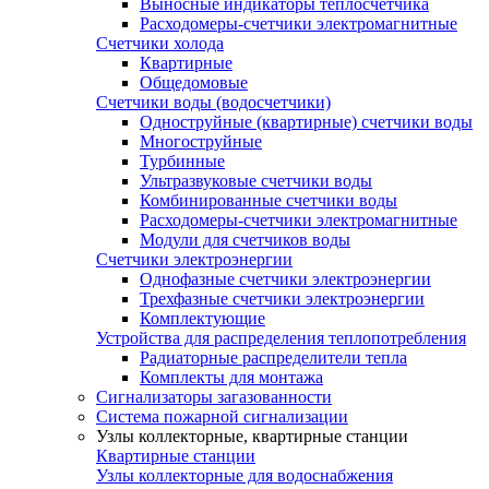
Выносные индикаторы теплосчетчика
Расходомеры-счетчики электромагнитные
Счетчики холода
Квартирные
Общедомовые
Счетчики воды (водосчетчики)
Одноструйные (квартирные) счетчики воды
Многоструйные
Турбинные
Ультразвуковые счетчики воды
Комбинированные счетчики воды
Расходомеры-счетчики электромагнитные
Модули для счетчиков воды
Счетчики электроэнергии
Однофазные счетчики электроэнергии
Трехфазные счетчики электроэнергии
Комплектующие
Устройства для распределения теплопотребления
Радиаторные распределители тепла
Комплекты для монтажа
Сигнализаторы загазованности
Система пожарной сигнализации
Узлы коллекторные, квартирные станции
Квартирные станции
Узлы коллекторные для водоснабжения