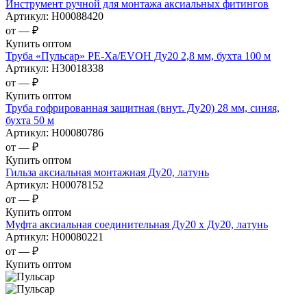
Инструмент ручной для монтажа аксиальных фитингов
Артикул:
Н00088420
от —
₽
Купить оптом
Труба «Пульсар» РЕ-Ха/EVOH Ду20 2,8 мм, бухта 100 м
Артикул:
Н30018338
от —
₽
Купить оптом
Труба гофрированная защитная (внут. Ду20) 28 мм, синяя,
бухта 50 м
Артикул:
Н00080786
от —
₽
Купить оптом
Гильза аксиальная монтажная Ду20, латунь
Артикул:
Н00078152
от —
₽
Купить оптом
Муфта аксиальная соединительная Ду20 х Ду20, латунь
Артикул:
Н00080221
от —
₽
Купить оптом