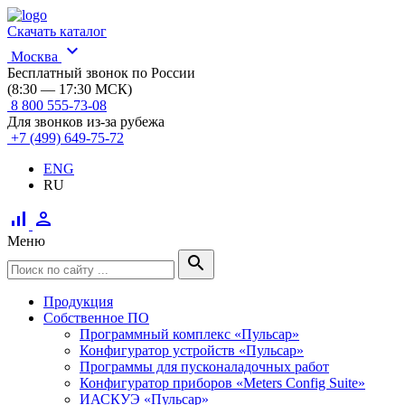
Скачать каталог
expand_more
Москва
Бесплатный звонок по России
(8:30 — 17:30 МСК)
8 800 555-73-08
Для звонков из-за рубежа
+7 (499) 649-75-72
ENG
RU
signal_cellular_alt
person
Меню
search
Продукция
Собственное ПО
Программный комплекс «Пульсар»
Конфигуратор устройств «Пульсар»
Программы для пусконаладочных работ
Конфигуратор приборов «Meters Config Suite»
ИАСКУЭ «Пульсар»