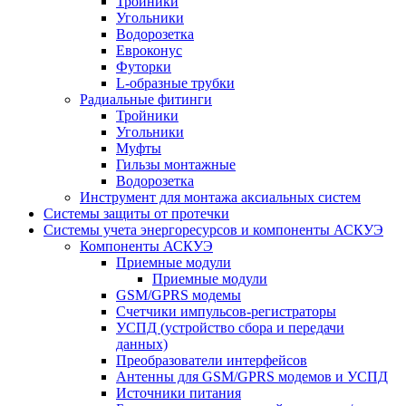
Тройники
Угольники
Водорозетка
Евроконус
Футорки
L-образные трубки
Радиальные фитинги
Тройники
Угольники
Муфты
Гильзы монтажные
Водорозетка
Инструмент для монтажа аксиальных систем
Системы защиты от протечки
Системы учета энергоресурсов и компоненты АСКУЭ
Компоненты АСКУЭ
Приемные модули
Приемные модули
GSM/GPRS модемы
Счетчики импульсов-регистраторы
УСПД (устройство сбора и передачи
данных)
Преобразователи интерфейсов
Антенны для GSM/GPRS модемов и УСПД
Источники питания