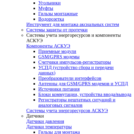
Угольники
Муфты
Гильзы монтажные
Водорозетка
Инструмент для монтажа аксиальных систем
Системы защиты от протечки
Системы учета энергоресурсов и компоненты
АСКУЭ
Компоненты АСКУЭ
Приемные модули
GSM/GPRS модемы
Счетчики импульсов-регистраторы
УСПД (устройство сбора и передачи
данных)
Преобразователи интерфейсов
Антенны для GSM/GPRS модемов и УСПД
Источники питания
Блоки коммутации, устройства ввода/вывода
Регистраторы нештатных ситуаций и
аналоговых сигналов
Системы учета энергоресурсов АСКУЭ
Датчики
Датчики давления
Датчики температуры
Гильзы для монтажа