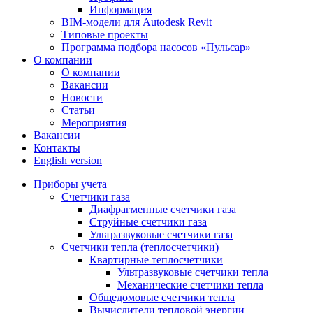
Информация
BIM-модели для Autodesk Revit
Типовые проекты
Программа подбора насосов «Пульсар»
О компании
О компании
Вакансии
Новости
Статьи
Мероприятия
Вакансии
Контакты
English version
Приборы учета
Счетчики газа
Диафрагменные счетчики газа
Струйные счетчики газа
Ультразвуковые счетчики газа
Счетчики тепла (теплосчетчики)
Квартирные теплосчетчики
Ультразвуковые счетчики тепла
Механические счетчики тепла
Общедомовые счетчики тепла
Вычислители тепловой энергии