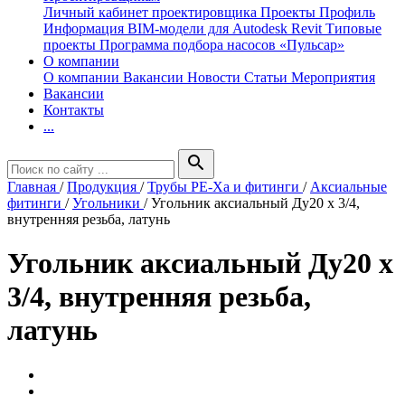
Личный кабинет проектировщика
Проекты
Профиль
Информация
BIM-модели для Autodesk Revit
Типовые
проекты
Программа подбора насосов «Пульсар»
О компании
О компании
Вакансии
Новости
Статьи
Мероприятия
Вакансии
Контакты
...
search
Главная
/
Продукция
/
Трубы РЕ-Ха и фитинги
/
Аксиальные
фитинги
/
Угольники
/
Угольник акcиальный Ду20 х 3/4,
внутренняя резьба, латунь
Угольник акcиальный Ду20 х
3/4, внутренняя резьба,
латунь