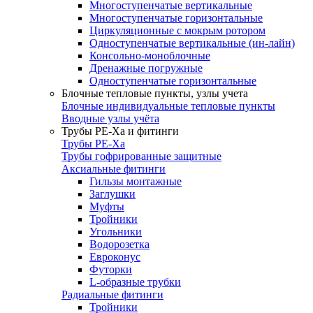
Многоступенчатые вертикальные
Многоступенчатые горизонтальные
Циркуляционные с мокрым ротором
Одноступенчатые вертикальные (ин-лайн)
Консольно-моноблочные
Дренажные погружные
Одноступенчатые горизонтальные
Блочные тепловые пункты, узлы учета
Блочные индивидуальные тепловые пункты
Вводные узлы учёта
Трубы РЕ-Ха и фитинги
Трубы РЕ-Ха
Трубы гофрированные защитные
Аксиальные фитинги
Гильзы монтажные
Заглушки
Муфты
Тройники
Угольники
Водорозетка
Евроконус
Футорки
L-образные трубки
Радиальные фитинги
Тройники