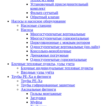
Установочный присоединительный
комплект
Фильтр сетчатый
Обратный клапан
Насосы и насосное оборудование
Насосные станции
Насосы
Многоступенчатые вертикальные
Многоступенчатые горизонтальные
Циркуляционные с мокрым ротором
Одноступенчатые вертикальные (ин-лайн)
Консольно-моноблочные
Дренажные погружные
Одноступенчатые горизонтальные
Блочные тепловые пункты, узлы учета
Блочные индивидуальные тепловые пункты
Вводные узлы учёта
Трубы РЕ-Ха и фитинги
Трубы РЕ-Ха
Трубы гофрированные защитные
Аксиальные фитинги
Гильзы монтажные
Заглушки
Муфты