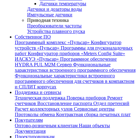
Датчики температуры
Датчики и дозаторы воды
Импульсные датчики
Приводная техника
Преобразователи частоты
Устройства плавного пуска
Собственное ПО
Программный комплекс «Пульсар»
Конфигуратор
устройств «Пульсар»
Программы для пусконаладочных
работ
Конфигуратор приборов «Meters Config Suite»
ИАСКУЭ «Пульсар»
Программное обеспечение
HYDRA PUL
M2M Сервер
Функциональные
характеристики встроенного программного обеспечения
Функциональные характеристики встроенного
программного обеспечения для счетчиков в компактном
и СПЛИТ корпусах
Поддержка и сервисы
Техническая поддержка
Поверка приборов
Ремонт
счетчиков
Восстановление паспорта
Отдел претензий
Расчет коллекторных узлов
Сервисные центры
Протоколы обмена
Контрактная сборка печатных плат
Покупателям
Оптово-розничным клиентам
Наши объекты
Документация
Проектировщикам