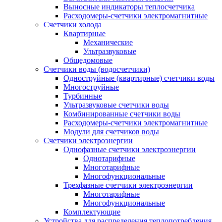
Выносные индикаторы теплосчетчика
Расходомеры-счетчики электромагнитные
Счетчики холода
Квартирные
Механические
Ультразвуковые
Общедомовые
Счетчики воды (водосчетчики)
Одноструйные (квартирные) счетчики воды
Многоструйные
Турбинные
Ультразвуковые счетчики воды
Комбинированные счетчики воды
Расходомеры-счетчики электромагнитные
Модули для счетчиков воды
Счетчики электроэнергии
Однофазные счетчики электроэнергии
Однотарифные
Многотарифные
Многофункциональные
Трехфазные счетчики электроэнергии
Многотарифные
Многофункциональные
Комплектующие
Устройства для распределения теплопотребления