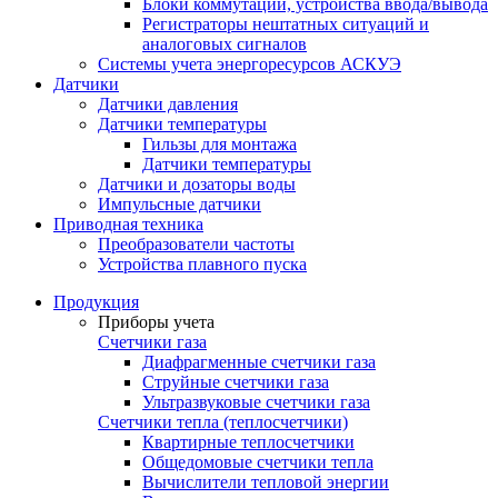
Блоки коммутации, устройства ввода/вывода
Регистраторы нештатных ситуаций и
аналоговых сигналов
Системы учета энергоресурсов АСКУЭ
Датчики
Датчики давления
Датчики температуры
Гильзы для монтажа
Датчики температуры
Датчики и дозаторы воды
Импульсные датчики
Приводная техника
Преобразователи частоты
Устройства плавного пуска
Продукция
Приборы учета
Счетчики газа
Диафрагменные счетчики газа
Струйные счетчики газа
Ультразвуковые счетчики газа
Счетчики тепла (теплосчетчики)
Квартирные теплосчетчики
Общедомовые счетчики тепла
Вычислители тепловой энергии