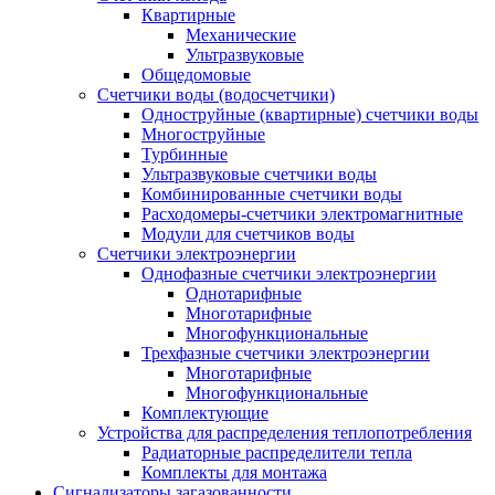
Квартирные
Механические
Ультразвуковые
Общедомовые
Счетчики воды (водосчетчики)
Одноструйные (квартирные) счетчики воды
Многоструйные
Турбинные
Ультразвуковые счетчики воды
Комбинированные счетчики воды
Расходомеры-счетчики электромагнитные
Модули для счетчиков воды
Счетчики электроэнергии
Однофазные счетчики электроэнергии
Однотарифные
Многотарифные
Многофункциональные
Трехфазные счетчики электроэнергии
Многотарифные
Многофункциональные
Комплектующие
Устройства для распределения теплопотребления
Радиаторные распределители тепла
Комплекты для монтажа
Сигнализаторы загазованности