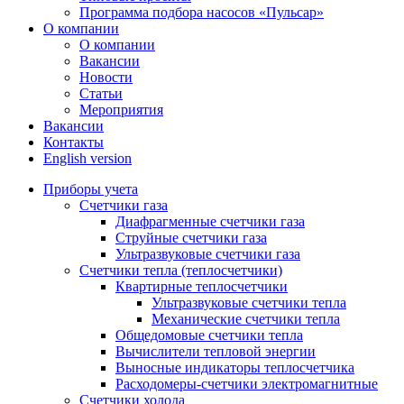
Программа подбора насосов «Пульсар»
О компании
О компании
Вакансии
Новости
Статьи
Мероприятия
Вакансии
Контакты
English version
Приборы учета
Счетчики газа
Диафрагменные счетчики газа
Струйные счетчики газа
Ультразвуковые счетчики газа
Счетчики тепла (теплосчетчики)
Квартирные теплосчетчики
Ультразвуковые счетчики тепла
Механические счетчики тепла
Общедомовые счетчики тепла
Вычислители тепловой энергии
Выносные индикаторы теплосчетчика
Расходомеры-счетчики электромагнитные
Счетчики холода