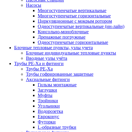
Насосы
Многоступенчатые вертикальные
Многоступенчатые горизонтальные
Циркуляционные с мокрым ротором
Одноступенчатые вертикальные (ин-лайн)
Консольно-моноблочные
Дренажные погружные
Одноступенчатые горизонтальные
Блочные тепловые пункты, узлы учета
Блочные индивидуальные тепловые пункты
Вводные узлы учёта
Трубы РЕ-Ха и фитинги
Трубы РЕ-Ха
Трубы гофрированные защитные
Аксиальные фитинги
Гильзы монтажные
Заглушки
Муфты
Тройники
Угольники
Водорозетка
Евроконус
Футорки
L-образные трубки