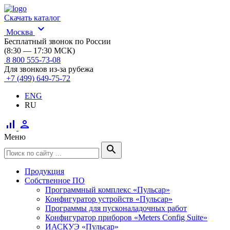
Скачать каталог
expand_more
Москва
Бесплатный звонок по России
(8:30 — 17:30 МСК)
8 800 555-73-08
Для звонков из-за рубежа
+7 (499) 649-75-72
ENG
RU
signal_cellular_alt
person
Меню
search
Продукция
Собственное ПО
Программный комплекс «Пульсар»
Конфигуратор устройств «Пульсар»
Программы для пусконаладочных работ
Конфигуратор приборов «Meters Config Suite»
ИАСКУЭ «Пульсар»