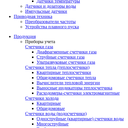
Датчики температуры
Датчики и дозаторы воды
Импульсные датчики
Приводная техника
Преобразователи частоты
Устройства плавного пуска
Продукция
Приборы учета
Счетчики газа
Диафрагменные счетчики газа
Струйные счетчики газа
Ультразвуковые счетчики газа
Счетчики тепла (теплосчетчики)
Квартирные теплосчетчики
Общедомовые счетчики тепла
Вычислители тепловой энергии
Выносные индикаторы теплосчетчика
Расходомеры-счетчики электромагнитные
Счетчики холода
Квартирные
Общедомовые
Счетчики воды (водосчетчики)
Одноструйные (квартирные) счетчики воды
Многоструйные