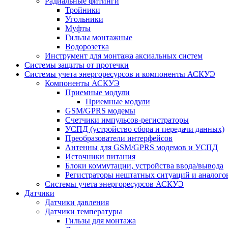
Радиальные фитинги
Тройники
Угольники
Муфты
Гильзы монтажные
Водорозетка
Инструмент для монтажа аксиальных систем
Системы защиты от протечки
Системы учета энергоресурсов и компоненты АСКУЭ
Компоненты АСКУЭ
Приемные модули
Приемные модули
GSM/GPRS модемы
Счетчики импульсов-регистраторы
УСПД (устройство сбора и передачи данных)
Преобразователи интерфейсов
Антенны для GSM/GPRS модемов и УСПД
Источники питания
Блоки коммутации, устройства ввода/вывода
Регистраторы нештатных ситуаций и аналого
Системы учета энергоресурсов АСКУЭ
Датчики
Датчики давления
Датчики температуры
Гильзы для монтажа