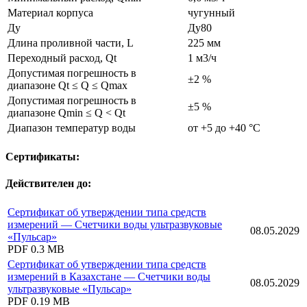
Материал корпуса
чугунный
Ду
Ду80
Длина проливной части, L
225 мм
Переходный расход, Qt
1 м3/ч
Допустимая погрешность в
±2 %
диапазоне Qt ≤ Q ≤ Qmax
Допустимая погрешность в
±5 %
диапазоне Qmin ≤ Q < Qt
Диапазон температур воды
от +5 до +40 °С
Сертификаты:
Действителен до:
Сертификат об утверждении типа средств
измерений — Счетчики воды ультразвуковые
08.05.2029
«Пульсар»
PDF
0.3 MB
Сертификат об утверждении типа средств
измерений в Казахстане — Счетчики воды
08.05.2029
ультразвуковые «Пульсар»
PDF
0.19 MB