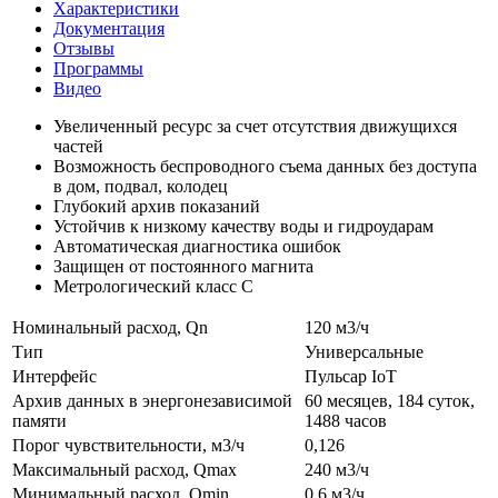
Характеристики
Документация
Отзывы
Программы
Видео
Увеличенный ресурс за счет отсутствия движущихся
частей
Возможность беспроводного съема данных без доступа
в дом, подвал, колодец
Глубокий архив показаний
Устойчив к низкому качеству воды и гидроударам
Автоматическая диагностика ошибок
Защищен от постоянного магнита
Метрологический класс С
Номинальный расход, Qn
120 м3/ч
Тип
Универсальные
Интерфейс
Пульсар IoT
Архив данных в энергонезависимой
60 месяцев, 184 суток,
памяти
1488 часов
Порог чувствительности, м3/ч
0,126
Максимальный расход, Qmax
240 м3/ч
Минимальный расход, Qmin
0,6 м3/ч