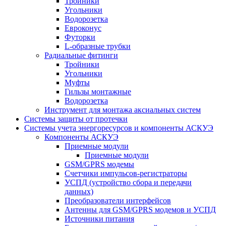
Тройники
Угольники
Водорозетка
Евроконус
Футорки
L-образные трубки
Радиальные фитинги
Тройники
Угольники
Муфты
Гильзы монтажные
Водорозетка
Инструмент для монтажа аксиальных систем
Системы защиты от протечки
Системы учета энергоресурсов и компоненты АСКУЭ
Компоненты АСКУЭ
Приемные модули
Приемные модули
GSM/GPRS модемы
Счетчики импульсов-регистраторы
УСПД (устройство сбора и передачи
данных)
Преобразователи интерфейсов
Антенны для GSM/GPRS модемов и УСПД
Источники питания