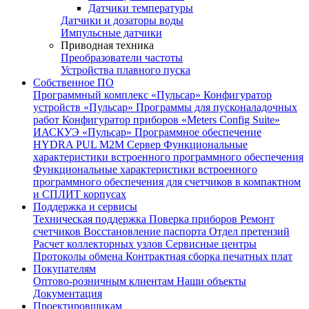
Датчики температуры
Датчики и дозаторы воды
Импульсные датчики
Приводная техника
Преобразователи частоты
Устройства плавного пуска
Собственное ПО
Программный комплекс «Пульсар»
Конфигуратор
устройств «Пульсар»
Программы для пусконаладочных
работ
Конфигуратор приборов «Meters Config Suite»
ИАСКУЭ «Пульсар»
Программное обеспечение
HYDRA PUL
M2M Сервер
Функциональные
характеристики встроенного программного обеспечения
Функциональные характеристики встроенного
программного обеспечения для счетчиков в компактном
и СПЛИТ корпусах
Поддержка и сервисы
Техническая поддержка
Поверка приборов
Ремонт
счетчиков
Восстановление паспорта
Отдел претензий
Расчет коллекторных узлов
Сервисные центры
Протоколы обмена
Контрактная сборка печатных плат
Покупателям
Оптово-розничным клиентам
Наши объекты
Документация
Проектировщикам