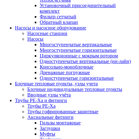
Установочный присоединительный
комплект
Фильтр сетчатый
Обратный клапан
Насосы и насосное оборудование
Насосные станции
Насосы
Многоступенчатые вертикальные
Многоступенчатые горизонтальные
Циркуляционные с мокрым ротором
Одноступенчатые вертикальные (ин-лайн)
Консольно-моноблочные
Дренажные погружные
Одноступенчатые горизонтальные
Блочные тепловые пункты, узлы учета
Блочные индивидуальные тепловые пункты
Вводные узлы учёта
Трубы РЕ-Ха и фитинги
Трубы РЕ-Ха
Трубы гофрированные защитные
Аксиальные фитинги
Гильзы монтажные
Заглушки
Муфты