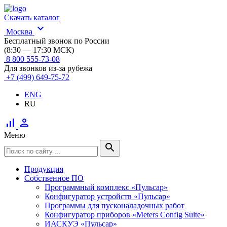
Скачать каталог
expand_more
Москва
Бесплатный звонок по России
(8:30 — 17:30 МСК)
8 800 555-73-08
Для звонков из-за рубежа
+7 (499) 649-75-72
ENG
RU
signal_cellular_alt
person
Меню
search
Продукция
Собственное ПО
Программный комплекс «Пульсар»
Конфигуратор устройств «Пульсар»
Программы для пусконаладочных работ
Конфигуратор приборов «Meters Config Suite»
ИАСКУЭ «Пульсар»