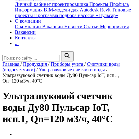
Личный кабинет проектировщика
Проекты
Профиль
Информация
BIM-модели для Autodesk Revit
Типовые
проекты
Программа подбора насосов «Пульсар»
О компании
О компании
Вакансии
Новости
Статьи
Мероприятия
Вакансии
Контакты
...
search
Главная
/
Продукция
/
Приборы учета
/
Счетчики воды
(водосчетчики)
/
Ультразвуковые счетчики воды
/
Ультразвуковой счетчик воды Ду80 Пульсар IoT, исп.1,
Qn=120 м3/ч, 40°C
Ультразвуковой счетчик
воды Ду80 Пульсар IoT,
исп.1, Qn=120 м3/ч, 40°C