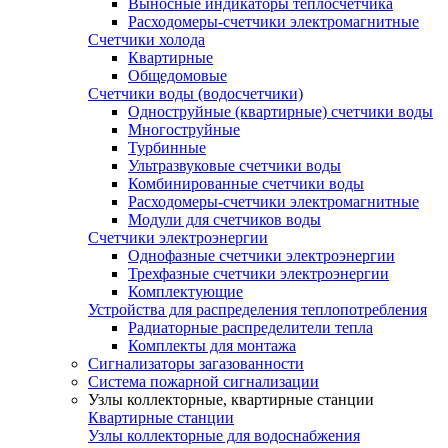
Выносные индикаторы теплосчетчика
Расходомеры-счетчики электромагнитные
Счетчики холода
Квартирные
Общедомовые
Счетчики воды (водосчетчики)
Одноструйные (квартирные) счетчики воды
Многоструйные
Турбинные
Ультразвуковые счетчики воды
Комбинированные счетчики воды
Расходомеры-счетчики электромагнитные
Модули для счетчиков воды
Счетчики электроэнергии
Однофазные счетчики электроэнергии
Трехфазные счетчики электроэнергии
Комплектующие
Устройства для распределения теплопотребления
Радиаторные распределители тепла
Комплекты для монтажа
Сигнализаторы загазованности
Система пожарной сигнализации
Узлы коллекторные, квартирные станции
Квартирные станции
Узлы коллекторные для водоснабжения