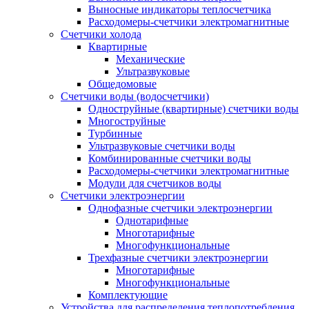
Выносные индикаторы теплосчетчика
Расходомеры-счетчики электромагнитные
Счетчики холода
Квартирные
Механические
Ультразвуковые
Общедомовые
Счетчики воды (водосчетчики)
Одноструйные (квартирные) счетчики воды
Многоструйные
Турбинные
Ультразвуковые счетчики воды
Комбинированные счетчики воды
Расходомеры-счетчики электромагнитные
Модули для счетчиков воды
Счетчики электроэнергии
Однофазные счетчики электроэнергии
Однотарифные
Многотарифные
Многофункциональные
Трехфазные счетчики электроэнергии
Многотарифные
Многофункциональные
Комплектующие
Устройства для распределения теплопотребления