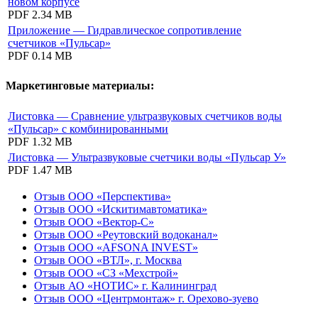
новом корпусе
PDF
2.34 MB
Приложение — Гидравлическое сопротивление
счетчиков «Пульсар»
PDF
0.14 MB
Маркетинговые материалы:
Листовка — Сравнение ультразвуковых счетчиков воды
«Пульсар» с комбинированными
PDF
1.32 MB
Листовка — Ультразвуковые счетчики воды «Пульсар У»
PDF
1.47 MB
Отзыв ООО «Перспектива»
Отзыв ООО «Искитимавтоматика»
Отзыв ООО «Вектор-С»
Отзыв ООО «Реутовский водоканал»
Отзыв ООО «AFSONA INVEST»
Отзыв ООО «ВТЛ», г. Москва
Отзыв ООО «СЗ «Мехстрой»
Отзыв АО «НОТИС» г. Калининград
Отзыв ООО «Центрмонтаж» г. Орехово-зуево