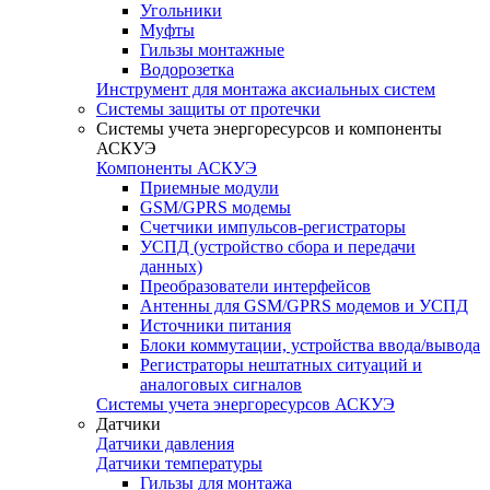
Угольники
Муфты
Гильзы монтажные
Водорозетка
Инструмент для монтажа аксиальных систем
Системы защиты от протечки
Системы учета энергоресурсов и компоненты
АСКУЭ
Компоненты АСКУЭ
Приемные модули
GSM/GPRS модемы
Счетчики импульсов-регистраторы
УСПД (устройство сбора и передачи
данных)
Преобразователи интерфейсов
Антенны для GSM/GPRS модемов и УСПД
Источники питания
Блоки коммутации, устройства ввода/вывода
Регистраторы нештатных ситуаций и
аналоговых сигналов
Системы учета энергоресурсов АСКУЭ
Датчики
Датчики давления
Датчики температуры
Гильзы для монтажа