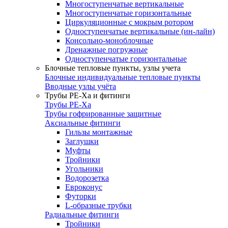
Многоступенчатые вертикальные
Многоступенчатые горизонтальные
Циркуляционные с мокрым ротором
Одноступенчатые вертикальные (ин-лайн)
Консольно-моноблочные
Дренажные погружные
Одноступенчатые горизонтальные
Блочные тепловые пункты, узлы учета
Блочные индивидуальные тепловые пункты
Вводные узлы учёта
Трубы РЕ-Ха и фитинги
Трубы РЕ-Ха
Трубы гофрированные защитные
Аксиальные фитинги
Гильзы монтажные
Заглушки
Муфты
Тройники
Угольники
Водорозетка
Евроконус
Футорки
L-образные трубки
Радиальные фитинги
Тройники