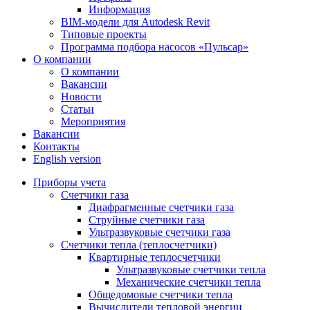
Информация
BIM-модели для Autodesk Revit
Типовые проекты
Программа подбора насосов «Пульсар»
О компании
О компании
Вакансии
Новости
Статьи
Мероприятия
Вакансии
Контакты
English version
Приборы учета
Счетчики газа
Диафрагменные счетчики газа
Струйные счетчики газа
Ультразвуковые счетчики газа
Счетчики тепла (теплосчетчики)
Квартирные теплосчетчики
Ультразвуковые счетчики тепла
Механические счетчики тепла
Общедомовые счетчики тепла
Вычислители тепловой энергии