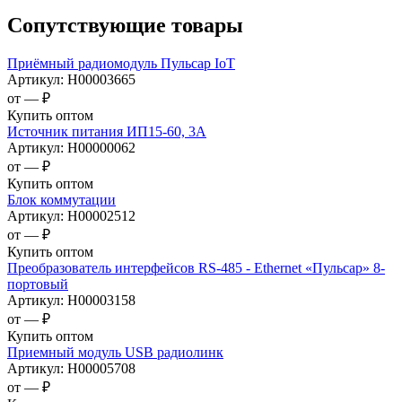
Сопутствующие товары
Приёмный радиомодуль Пульсар IoT
Артикул:
Н00003665
от —
₽
Купить оптом
Источник питания ИП15-60, 3А
Артикул:
Н00000062
от —
₽
Купить оптом
Блок коммутации
Артикул:
Н00002512
от —
₽
Купить оптом
Преобразователь интерфейсов RS-485 - Ethernet «Пульсар» 8-
портовый
Артикул:
Н00003158
от —
₽
Купить оптом
Приемный модуль USB радиолинк
Артикул:
Н00005708
от —
₽