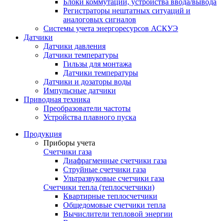
Блоки коммутации, устройства ввода/вывода
Регистраторы нештатных ситуаций и
аналоговых сигналов
Системы учета энергоресурсов АСКУЭ
Датчики
Датчики давления
Датчики температуры
Гильзы для монтажа
Датчики температуры
Датчики и дозаторы воды
Импульсные датчики
Приводная техника
Преобразователи частоты
Устройства плавного пуска
Продукция
Приборы учета
Счетчики газа
Диафрагменные счетчики газа
Струйные счетчики газа
Ультразвуковые счетчики газа
Счетчики тепла (теплосчетчики)
Квартирные теплосчетчики
Общедомовые счетчики тепла
Вычислители тепловой энергии