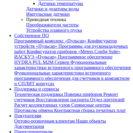
Датчики температуры
Датчики и дозаторы воды
Импульсные датчики
Приводная техника
Преобразователи частоты
Устройства плавного пуска
Собственное ПО
Программный комплекс «Пульсар»
Конфигуратор
устройств «Пульсар»
Программы для пусконаладочных
работ
Конфигуратор приборов «Meters Config Suite»
ИАСКУЭ «Пульсар»
Программное обеспечение
HYDRA PUL
M2M Сервер
Функциональные
характеристики встроенного программного обеспечения
Функциональные характеристики встроенного
программного обеспечения для счетчиков в компактном
и СПЛИТ корпусах
Поддержка и сервисы
Техническая поддержка
Поверка приборов
Ремонт
счетчиков
Восстановление паспорта
Отдел претензий
Расчет коллекторных узлов
Сервисные центры
Протоколы обмена
Контрактная сборка печатных плат
Покупателям
Оптово-розничным клиентам
Наши объекты
Документация
Проектировщикам