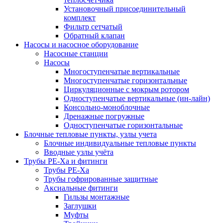
Установочный присоединительный
комплект
Фильтр сетчатый
Обратный клапан
Насосы и насосное оборудование
Насосные станции
Насосы
Многоступенчатые вертикальные
Многоступенчатые горизонтальные
Циркуляционные с мокрым ротором
Одноступенчатые вертикальные (ин-лайн)
Консольно-моноблочные
Дренажные погружные
Одноступенчатые горизонтальные
Блочные тепловые пункты, узлы учета
Блочные индивидуальные тепловые пункты
Вводные узлы учёта
Трубы РЕ-Ха и фитинги
Трубы РЕ-Ха
Трубы гофрированные защитные
Аксиальные фитинги
Гильзы монтажные
Заглушки
Муфты