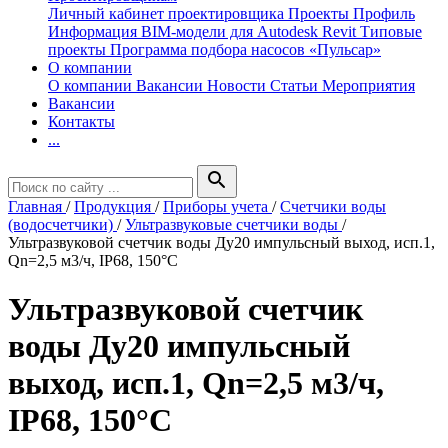
Личный кабинет проектировщика
Проекты
Профиль
Информация
BIM-модели для Autodesk Revit
Типовые
проекты
Программа подбора насосов «Пульсар»
О компании
О компании
Вакансии
Новости
Статьи
Мероприятия
Вакансии
Контакты
...
search
Главная
/
Продукция
/
Приборы учета
/
Счетчики воды
(водосчетчики)
/
Ультразвуковые счетчики воды
/
Ультразвуковой счетчик воды Ду20 импульсный выход, исп.1,
Qn=2,5 м3/ч, IP68, 150°C
Ультразвуковой счетчик
воды Ду20 импульсный
выход, исп.1, Qn=2,5 м3/ч,
IP68, 150°C