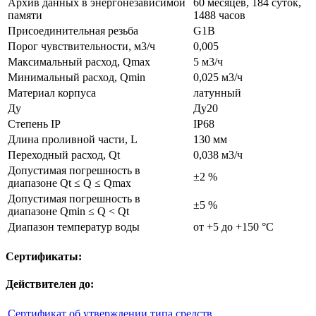
Архив данных в энергонезависимой
60 месяцев, 184 суток,
памяти
1488 часов
Присоединительная резьба
G1B
Порог чувствительности, м3/ч
0,005
Максимальный расход, Qmax
5 м3/ч
Минимальный расход, Qmin
0,025 м3/ч
Материал корпуса
латунный
Ду
Ду20
Степень IP
IP68
Длина проливной части, L
130 мм
Переходный расход, Qt
0,038 м3/ч
Допустимая погрешность в
±2 %
диапазоне Qt ≤ Q ≤ Qmax
Допустимая погрешность в
±5 %
диапазоне Qmin ≤ Q < Qt
Диапазон температур воды
от +5 до +150 °С
Сертификаты:
Действителен до:
Сертификат об утверждении типа средств