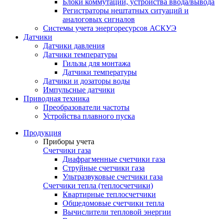
Блоки коммутации, устройства ввода/вывода
Регистраторы нештатных ситуаций и
аналоговых сигналов
Системы учета энергоресурсов АСКУЭ
Датчики
Датчики давления
Датчики температуры
Гильзы для монтажа
Датчики температуры
Датчики и дозаторы воды
Импульсные датчики
Приводная техника
Преобразователи частоты
Устройства плавного пуска
Продукция
Приборы учета
Счетчики газа
Диафрагменные счетчики газа
Струйные счетчики газа
Ультразвуковые счетчики газа
Счетчики тепла (теплосчетчики)
Квартирные теплосчетчики
Общедомовые счетчики тепла
Вычислители тепловой энергии