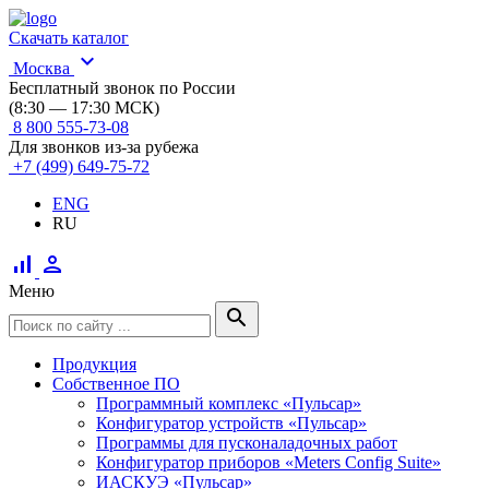
Скачать каталог
expand_more
Москва
Бесплатный звонок по России
(8:30 — 17:30 МСК)
8 800 555-73-08
Для звонков из-за рубежа
+7 (499) 649-75-72
ENG
RU
signal_cellular_alt
person
Меню
search
Продукция
Собственное ПО
Программный комплекс «Пульсар»
Конфигуратор устройств «Пульсар»
Программы для пусконаладочных работ
Конфигуратор приборов «Meters Config Suite»
ИАСКУЭ «Пульсар»