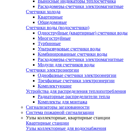
Выносные индикаторы теплосчетчика
Расходомеры-счетчики электромагнитные
Счетчики холода
Квартирные
Общедомовые
Счетчики воды (водосчетчики)
Одноструйные (квартирные) счетчики воды
Многоструйные
Турбинные
Ультразвуковые счетчики воды
Комбинированные счетчики воды
Расходомеры-счетчики электромагнитные
Модули для счетчиков воды
Счетчики электроэнергии
Однофазные счетчики электроэнергии
Трехфазные счетчики электроэнергии
Комплектующие
Устройства для распределения теплопотребления
Радиаторные распределители тепла
Комплекты для монтажа
Сигнализаторы загазованности
Система пожарной сигнализации
Узлы коллекторные, квартирные станции
Квартирные станции
Узлы коллекторные для водоснабжения