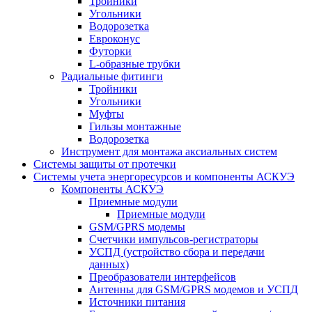
Тройники
Угольники
Водорозетка
Евроконус
Футорки
L-образные трубки
Радиальные фитинги
Тройники
Угольники
Муфты
Гильзы монтажные
Водорозетка
Инструмент для монтажа аксиальных систем
Системы защиты от протечки
Системы учета энергоресурсов и компоненты АСКУЭ
Компоненты АСКУЭ
Приемные модули
Приемные модули
GSM/GPRS модемы
Счетчики импульсов-регистраторы
УСПД (устройство сбора и передачи
данных)
Преобразователи интерфейсов
Антенны для GSM/GPRS модемов и УСПД
Источники питания