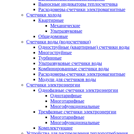
Выносные индикаторы теплосчетчика
Расходомеры-счетчики электромагнитные
Счетчики холода
Квартирные
Механические
Ультразвуковые
Общедомовые
Счетчики воды (водосчетчики)
Одноструйные (квартирные) счетчики воды
Многоструйные
Турбинные
Ультразвуковые счетчики воды
Комбинированные счетчики воды
Расходомеры-счетчики электромагнитные
Модули для счетчиков воды
Счетчики электроэнергии
Однофазные счетчики электроэнергии
Однотарифные
Многотарифные
Многофункциональные
Трехфазные счетчики электроэнергии
Многотарифные
Многофункциональные
Комплектующие
Устройства для распределения теплопотребления