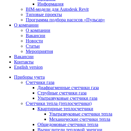
Информация
BIM-модели для Autodesk Revit
Типовые проекты
Программа подбора насосов «Пульсар»
О компании
О компании
Вакансии
Новости
Статьи
Мероприятия
Вакансии
Контакты
English version
Приборы учета
Счетчики газа
Диафрагменные счетчики газа
Струйные счетчики газа
Ультразвуковые счетчики газа
Счетчики тепла (теплосчетчики)
Квартирные теплосчетчики
Ультразвуковые счетчики тепла
Механические счетчики тепла
Общедомовые счетчики тепла
Вычислители тепловой энергии