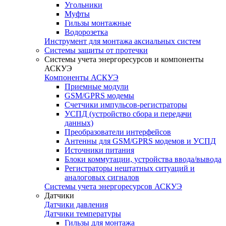
Угольники
Муфты
Гильзы монтажные
Водорозетка
Инструмент для монтажа аксиальных систем
Системы защиты от протечки
Системы учета энергоресурсов и компоненты
АСКУЭ
Компоненты АСКУЭ
Приемные модули
GSM/GPRS модемы
Счетчики импульсов-регистраторы
УСПД (устройство сбора и передачи
данных)
Преобразователи интерфейсов
Антенны для GSM/GPRS модемов и УСПД
Источники питания
Блоки коммутации, устройства ввода/вывода
Регистраторы нештатных ситуаций и
аналоговых сигналов
Системы учета энергоресурсов АСКУЭ
Датчики
Датчики давления
Датчики температуры
Гильзы для монтажа