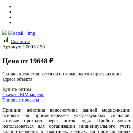
signal_cellular_alt
Сравнить
Артикул:
Н00018158
Цена от
19648
₽
Скидка предоставляется на оптовые партии при указании
адреса объекта
Купить оптом
Скачать BIM-модель
Типовые проекты
Принцип действия водосчетчика данной модификации
основан на приеме-передаче ультразвуковых сигналов,
которые проходят через поток воды. Прибор может
использоваться для организации индивидуального учета
водопотребления в квартирах, офисах, на промышленных