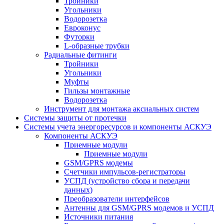
Тройники
Угольники
Водорозетка
Евроконус
Футорки
L-образные трубки
Радиальные фитинги
Тройники
Угольники
Муфты
Гильзы монтажные
Водорозетка
Инструмент для монтажа аксиальных систем
Системы защиты от протечки
Системы учета энергоресурсов и компоненты АСКУЭ
Компоненты АСКУЭ
Приемные модули
Приемные модули
GSM/GPRS модемы
Счетчики импульсов-регистраторы
УСПД (устройство сбора и передачи
данных)
Преобразователи интерфейсов
Антенны для GSM/GPRS модемов и УСПД
Источники питания