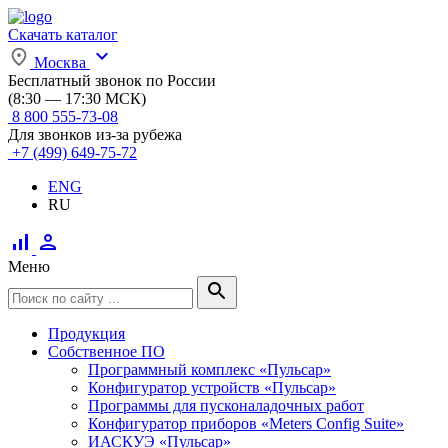
Скачать каталог
expand_more
Москва
Бесплатный звонок по России
(8:30 — 17:30 МСК)
8 800 555-73-08
Для звонков из-за рубежа
+7 (499) 649-75-72
ENG
RU
signal_cellular_alt
person
Меню
search
Продукция
Собственное ПО
Программный комплекс «Пульсар»
Конфигуратор устройств «Пульсар»
Программы для пусконаладочных работ
Конфигуратор приборов «Meters Config Suite»
ИАСКУЭ «Пульсар»