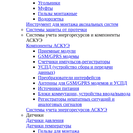
Угольники
Муфты
Гильзы монтажные
Водорозетка
Инструмент для монтажа аксиальных систем
Системы защиты от протечки
Системы учета энергоресурсов и компоненты
АСКУЭ
Компоненты АСКУЭ
Приемные модули
GSM/GPRS модемы
Счетчики импульсов-регистраторы
УСПД (устройство сбора и передачи
данных)
Преобразователи интерфейсов
Антенны для GSM/GPRS модемов и УСПД
Источники питания
Блоки коммутации, устройства ввода/вывода
Регистраторы нештатных ситуаций и
аналоговых сигналов
Системы учета энергоресурсов АСКУЭ
Датчики
Датчики давления
Датчики температуры
Гильзы для монтажа