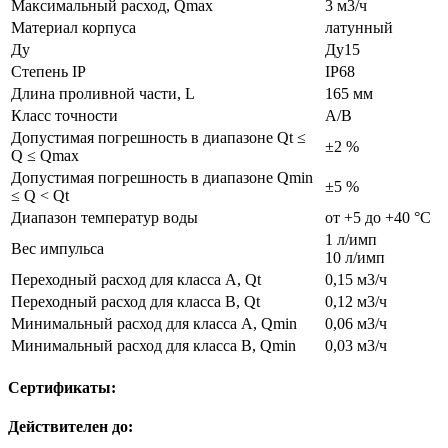
Максимальный расход, Qmax
3 м3/ч
Материал корпуса
латунный
Ду
Ду15
Степень IP
IP68
Длина проливной части, L
165 мм
Класс точности
A/B
Допустимая погрешность в диапазоне Qt ≤
±2 %
Q ≤ Qmax
Допустимая погрешность в диапазоне Qmin
±5 %
≤ Q < Qt
Диапазон температур воды
от +5 до +40 °С
1 л/имп
Вес импульса
10 л/имп
Переходный расход для класса A, Qt
0,15 м3/ч
Переходный расход для класса B, Qt
0,12 м3/ч
Минимальный расход для класса A, Qmin
0,06 м3/ч
Минимальный расход для класса B, Qmin
0,03 м3/ч
Сертификаты:
Действителен до: