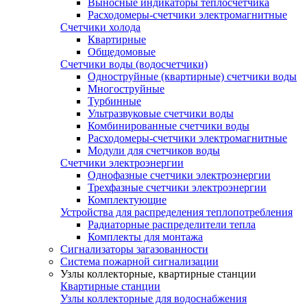
Выносные индикаторы теплосчетчика
Расходомеры-счетчики электромагнитные
Счетчики холода
Квартирные
Общедомовые
Счетчики воды (водосчетчики)
Одноструйные (квартирные) счетчики воды
Многоструйные
Турбинные
Ультразвуковые счетчики воды
Комбинированные счетчики воды
Расходомеры-счетчики электромагнитные
Модули для счетчиков воды
Счетчики электроэнергии
Однофазные счетчики электроэнергии
Трехфазные счетчики электроэнергии
Комплектующие
Устройства для распределения теплопотребления
Радиаторные распределители тепла
Комплекты для монтажа
Сигнализаторы загазованности
Система пожарной сигнализации
Узлы коллекторные, квартирные станции
Квартирные станции
Узлы коллекторные для водоснабжения