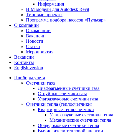
Информация
BIM-модели для Autodesk Revit
Типовые проекты
Программа подбора насосов «Пульсар»
О компании
О компании
Вакансии
Новости
Статьи
Мероприятия
Вакансии
Контакты
English version
Приборы учета
Счетчики газа
Диафрагменные счетчики газа
Струйные счетчики газа
Ультразвуковые счетчики газа
Счетчики тепла (теплосчетчики)
Квартирные теплосчетчики
Ультразвуковые счетчики тепла
Механические счетчики тепла
Общедомовые счетчики тепла
Вычислители тепловой энергии