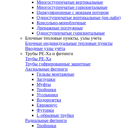
Многоступенчатые вертикальные
Многоступенчатые горизонтальные
Циркуляционные с мокрым ротором
Одноступенчатые вертикальные (ин-лайн)
Консольно-моноблочные
Дренажные погружные
Одноступенчатые горизонтальные
Блочные тепловые пункты, узлы учета
Блочные индивидуальные тепловые пункты
Вводные узлы учёта
Трубы РЕ-Ха и фитинги
Трубы РЕ-Ха
Трубы гофрированные защитные
Аксиальные фитинги
Гильзы монтажные
Заглушки
Муфты
Тройники
Угольники
Водорозетка
Евроконус
Футорки
L-образные трубки
Радиальные фитинги
Тройники