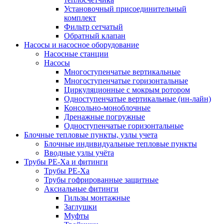
Установочный присоединительный
комплект
Фильтр сетчатый
Обратный клапан
Насосы и насосное оборудование
Насосные станции
Насосы
Многоступенчатые вертикальные
Многоступенчатые горизонтальные
Циркуляционные с мокрым ротором
Одноступенчатые вертикальные (ин-лайн)
Консольно-моноблочные
Дренажные погружные
Одноступенчатые горизонтальные
Блочные тепловые пункты, узлы учета
Блочные индивидуальные тепловые пункты
Вводные узлы учёта
Трубы РЕ-Ха и фитинги
Трубы РЕ-Ха
Трубы гофрированные защитные
Аксиальные фитинги
Гильзы монтажные
Заглушки
Муфты