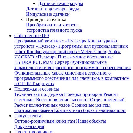
Датчики температуры
Датчики и дозаторы воды
Импульсные датчики
Приводная техника
Преобразователи частоты
Устройства плавного пуска
Собственное ПО
Программный комплекс «Пульсар»
Конфигуратор
устройств «Пульсар»
Программы для пусконаладочных
работ
Конфигуратор приборов «Meters Config Suite»
ИАСКУЭ «Пульсар»
Программное обеспечение
HYDRA PUL
M2M Сервер
Функциональные
характеристики встроенного программного обеспечения
Функциональные характеристики встроенного
программного обеспечения для счетчиков в компактном
и СПЛИТ корпусах
Поддержка и сервисы
Техническая поддержка
Поверка приборов
Ремонт
счетчиков
Восстановление паспорта
Отдел претензий
Расчет коллекторных узлов
Сервисные центры
Протоколы обмена
Контрактная сборка печатных плат
Покупателям
Оптово-розничным клиентам
Наши объекты
Документация
Проектировщикам