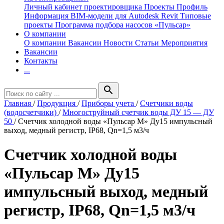
Личный кабинет проектировщика
Проекты
Профиль
Информация
BIM-модели для Autodesk Revit
Типовые
проекты
Программа подбора насосов «Пульсар»
О компании
О компании
Вакансии
Новости
Статьи
Мероприятия
Вакансии
Контакты
...
search
Главная
/
Продукция
/
Приборы учета
/
Счетчики воды
(водосчетчики)
/
Многоструйный счетчик воды ДУ 15 — ДУ
50
/
Счетчик холодной воды «Пульсар М» Ду15 импульсный
выход, медный регистр, IP68, Qn=1,5 м3/ч
Счетчик холодной воды
«Пульсар М» Ду15
импульсный выход, медный
регистр, IP68, Qn=1,5 м3/ч