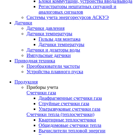
Блоки коммутации, устройства ввода/вывода
Регистраторы нештатных ситуаций и
аналоговых сигналов
Системы учета энергоресурсов АСКУЭ
Датчики
Датчики давления
Датчики температуры
Гильзы для монтажа
Датчики температуры
Датчики и дозаторы воды
Импульсные датчики
Приводная техника
Преобразователи частоты
Устройства плавного пуска
Продукция
Приборы учета
Счетчики газа
Диафрагменные счетчики газа
Струйные счетчики газа
Ультразвуковые счетчики газа
Счетчики тепла (теплосчетчики)
Квартирные теплосчетчики
Общедомовые счетчики тепла
Вычислители тепловой энергии