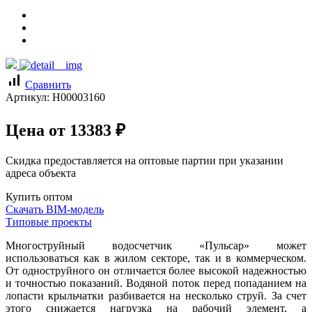
signal_cellular_alt
Сравнить
Артикул:
Н00003160
Цена от
13383
₽
Скидка предоставляется на оптовые партии при указании
адреса объекта
Купить оптом
Скачать BIM-модель
Типовые проекты
Многоструйный водосчетчик «Пульсар» может
использоваться как в жилом секторе, так и в коммерческом.
От одноструйного он отличается более высокой надежностью
и точностью показаний. Водяной поток перед попаданием на
лопасти крыльчатки разбивается на несколько струй. За счет
этого снижается нагрузка на рабочий элемент, а