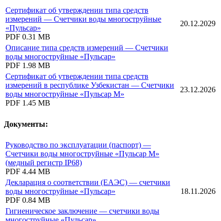
Сертификат об утверждении типа средств
измерений — Счетчики воды многоструйные
20.12.2029
«Пульсар»
PDF
0.31 MB
Описание типа средств измерений — Счетчики
воды многоструйные «Пульсар»
PDF
1.98 MB
Сертификат об утверждении типа средств
измерений в республике Узбекистан — Счетчики
23.12.2026
воды многоструйные «Пульсар М»
PDF
1.45 MB
Документы:
Руководство по эксплуатации (паспорт) —
Счетчики воды многоструйные «Пульсар М»
(медный регистр IP68)
PDF
4.44 MB
Декларация о соответствии (ЕАЭС) — счетчики
воды многоструйные «Пульсар»
18.11.2026
PDF
0.84 MB
Гигиеническое заключение — счетчики воды
многоструйные «Пульсар»