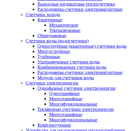
Выносные индикаторы теплосчетчика
Расходомеры-счетчики электромагнитные
Счетчики холода
Квартирные
Механические
Ультразвуковые
Общедомовые
Счетчики воды (водосчетчики)
Одноструйные (квартирные) счетчики воды
Многоструйные
Турбинные
Ультразвуковые счетчики воды
Комбинированные счетчики воды
Расходомеры-счетчики электромагнитные
Модули для счетчиков воды
Счетчики электроэнергии
Однофазные счетчики электроэнергии
Однотарифные
Многотарифные
Многофункциональные
Трехфазные счетчики электроэнергии
Многотарифные
Многофункциональные
Комплектующие
Устройства для распределения теплопотребления