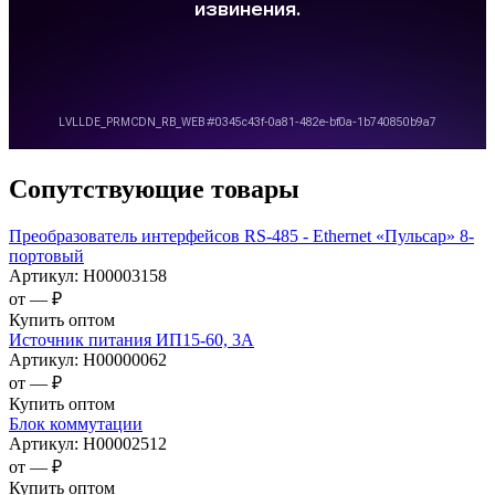
Сопутствующие товары
Преобразователь интерфейсов RS-485 - Ethernet «Пульсар» 8-
портовый
Артикул:
Н00003158
от —
₽
Купить оптом
Источник питания ИП15-60, 3А
Артикул:
Н00000062
от —
₽
Купить оптом
Блок коммутации
Артикул:
Н00002512
от —
₽
Купить оптом