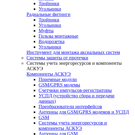
Тройники
Угольники
Радиальные фитинги
Тройники
Угольники
Муфты
Гильзы монтажные
Водорозетка
Угольники
Инструмент для монтажа аксиальных систем
Системы защиты от протечки
Системы учета энергоресурсов и компоненты
АСКУЭ
Компоненты АСКУЭ
Приемные модули
GSM/GPRS модемы
Счетчики импульсов-регистраторы
УСПД (устройство сбора и передачи
данных)
Преобразователи интерфейсов
Антенны для GSM/GPRS модемов и УСПД
GSM
Системы учета энергоресурсов и
компоненты АСКУЭ
Антенны для GSM