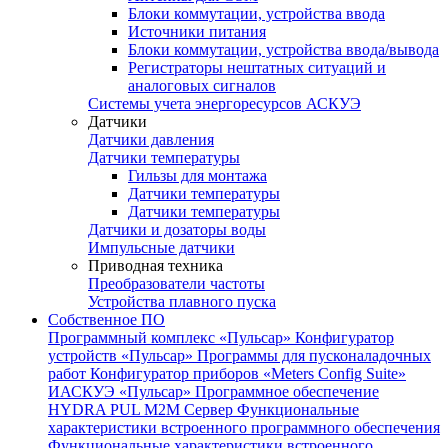
Блоки коммутации, устройства ввода
Источники питания
Блоки коммутации, устройства ввода/вывода
Регистраторы нештатных ситуаций и
аналоговых сигналов
Системы учета энергоресурсов АСКУЭ
Датчики
Датчики давления
Датчики температуры
Гильзы для монтажа
Датчики температуры
Датчики температуры
Датчики и дозаторы воды
Импульсные датчики
Приводная техника
Преобразователи частоты
Устройства плавного пуска
Собственное ПО
Программный комплекс «Пульсар»
Конфигуратор
устройств «Пульсар»
Программы для пусконаладочных
работ
Конфигуратор приборов «Meters Config Suite»
ИАСКУЭ «Пульсар»
Программное обеспечение
HYDRA PUL
M2M Сервер
Функциональные
характеристики встроенного программного обеспечения
Функциональные характеристики встроенного