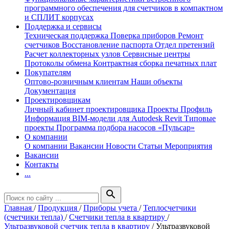
программного обеспечения для счетчиков в компактном
и СПЛИТ корпусах
Поддержка и сервисы
Техническая поддержка
Поверка приборов
Ремонт
счетчиков
Восстановление паспорта
Отдел претензий
Расчет коллекторных узлов
Сервисные центры
Протоколы обмена
Контрактная сборка печатных плат
Покупателям
Оптово-розничным клиентам
Наши объекты
Документация
Проектировщикам
Личный кабинет проектировщика
Проекты
Профиль
Информация
BIM-модели для Autodesk Revit
Типовые
проекты
Программа подбора насосов «Пульсар»
О компании
О компании
Вакансии
Новости
Статьи
Мероприятия
Вакансии
Контакты
...
search
Главная
/
Продукция
/
Приборы учета
/
Теплосчетчики
(счетчики тепла)
/
Счетчики тепла в квартиру
/
Ультразвуковой счетчик тепла в квартиру
/
Ультразвуковой