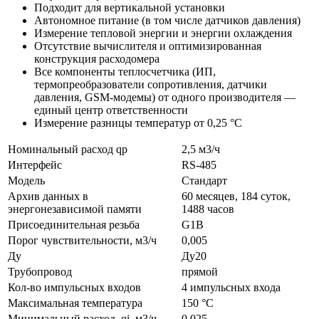
Подходит для вертикальной установки
Автономное питание (в том числе датчиков давления)
Измерение тепловой энергии и энергии охлаждения
Отсутствие вычислителя и оптимизированная
конструкция расходомера
Все компоненты теплосчетчика (ИП,
термопреобразователи сопротивления, датчики
давления, GSM-модемы) от одного производителя —
единый центр ответственности
Измерение разницы температур от 0,25 °С
Номинальный расход qp
2,5 м3/ч
Интерфейс
RS-485
Модель
Стандарт
Архив данных в
60 месяцев, 184 суток,
энергонезависимой памяти
1488 часов
Присоединительная резьба
G1B
Порог чувствительности, м3/ч
0,005
Ду
Ду20
Трубопровод
прямой
Кол-во импульсных входов
4 импульсных входа
Максимальная температура
150 °C
Минимальный расход, qi, м3/ч
0,025