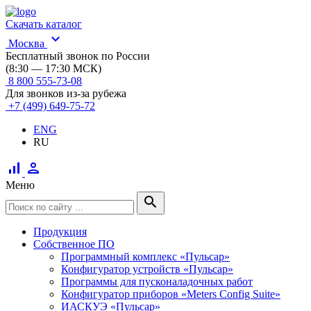
Скачать каталог
expand_more
Москва
Бесплатный звонок по России
(8:30 — 17:30 МСК)
8 800 555-73-08
Для звонков из-за рубежа
+7 (499) 649-75-72
ENG
RU
signal_cellular_alt
person
Меню
search
Продукция
Собственное ПО
Программный комплекс «Пульсар»
Конфигуратор устройств «Пульсар»
Программы для пусконаладочных работ
Конфигуратор приборов «Meters Config Suite»
ИАСКУЭ «Пульсар»