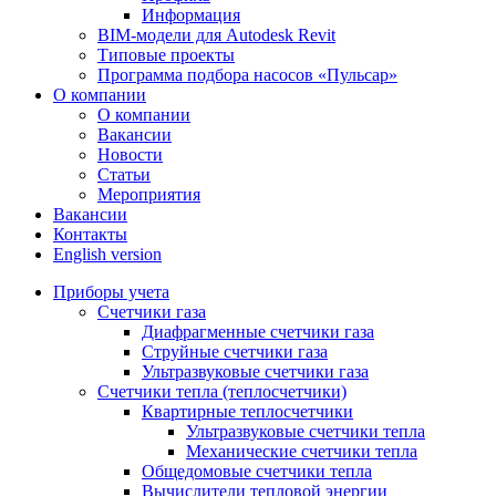
Информация
BIM-модели для Autodesk Revit
Типовые проекты
Программа подбора насосов «Пульсар»
О компании
О компании
Вакансии
Новости
Статьи
Мероприятия
Вакансии
Контакты
English version
Приборы учета
Счетчики газа
Диафрагменные счетчики газа
Струйные счетчики газа
Ультразвуковые счетчики газа
Счетчики тепла (теплосчетчики)
Квартирные теплосчетчики
Ультразвуковые счетчики тепла
Механические счетчики тепла
Общедомовые счетчики тепла
Вычислители тепловой энергии