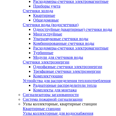
Расходомеры-счетчики электромагнитные
Приборы учета
Счетчики холода
Квартирные
Общедомовые
Счетчики воды (водосчетчики)
Одноструйные (квартирные) счетчики воды
Многоструйные
Ультразвуковые счетчики воды
Комбинированные счетчики воды
Расходомеры-счетчики электромагнитные
Турбинные
Модули для счетчиков воды
Счетчики электроэнергии
Однофазные счетчики электроэнергии
Трехфазные счетчики электроэнергии
Комплектующие
Устройства для распределения теплопотребления
Радиаторные распределители тепла
Комплекты для монтажа
Сигнализаторы загазованности
Система пожарной сигнализации
Узлы коллекторные, квартирные станции
Квартирные станции
Узлы коллекторные для водоснабжения