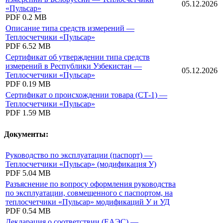
05.12.2026
«Пульсар»
PDF
0.2 MB
Описание типа средств измерений —
Теплосчетчики «Пульсар»
PDF
6.52 MB
Сертификат об утверждении типа средств
измерений в Республики Узбекистан —
05.12.2026
Теплосчетчики «Пульсар»
PDF
0.19 MB
Сертификат о происхождении товара (СТ-1) —
Теплосчетчики «Пульсар»
PDF
1.59 MB
Документы:
Руководство по эксплуатации (паспорт) —
Теплосчетчики «Пульсар» (модификация У)
PDF
5.04 MB
Разъяснение по вопросу оформления руководства
по эксплуатации, совмещенного с паспортом, на
теплосчетчики «Пульсар» модификаций У и УД
PDF
0.54 MB
Декларация о соответствии (ЕАЭС) —