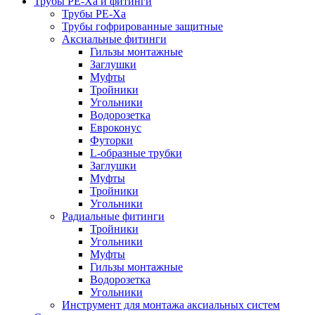
Трубы РЕ-Ха и фитинги
Трубы РЕ-Ха
Трубы гофрированные защитные
Аксиальные фитинги
Гильзы монтажные
Заглушки
Муфты
Тройники
Угольники
Водорозетка
Евроконус
Футорки
L-образные трубки
Заглушки
Муфты
Тройники
Угольники
Радиальные фитинги
Тройники
Угольники
Муфты
Гильзы монтажные
Водорозетка
Угольники
Инструмент для монтажа аксиальных систем