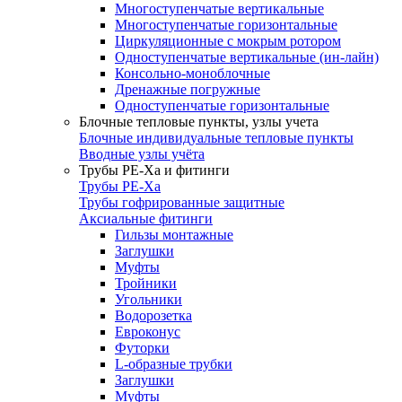
Многоступенчатые вертикальные
Многоступенчатые горизонтальные
Циркуляционные с мокрым ротором
Одноступенчатые вертикальные (ин-лайн)
Консольно-моноблочные
Дренажные погружные
Одноступенчатые горизонтальные
Блочные тепловые пункты, узлы учета
Блочные индивидуальные тепловые пункты
Вводные узлы учёта
Трубы РЕ-Ха и фитинги
Трубы РЕ-Ха
Трубы гофрированные защитные
Аксиальные фитинги
Гильзы монтажные
Заглушки
Муфты
Тройники
Угольники
Водорозетка
Евроконус
Футорки
L-образные трубки
Заглушки
Муфты