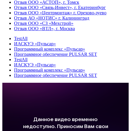
Отзыв ООО «АСТОП», г. Томск
Отзыв ООО «Связь-Инвест», г. Екатеринбург
Отзыв ООО «Центрмонтаж» г. Орехово-зуево
Отзыв АО «НОТИС» г. Калининград
Отзыв ООО «СЗ «Мехстрой»
Отзыв ООО «ВТЛ», г. Москва
TestAll
ИАСКУЭ «Пульсар»
Программный комплекс «Пульсар»
Программное обеспечение PULSAR SET
TestAll
ИАСКУЭ «Пульсар»
Программный комплекс «Пульсар»
Программное обеспечение PULSAR SET