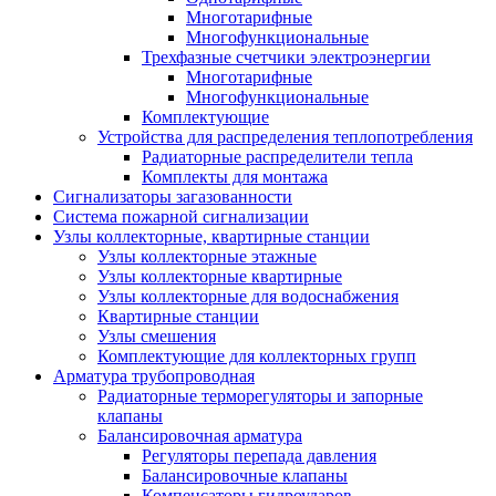
Многотарифные
Многофункциональные
Трехфазные счетчики электроэнергии
Многотарифные
Многофункциональные
Комплектующие
Устройства для распределения теплопотребления
Радиаторные распределители тепла
Комплекты для монтажа
Сигнализаторы загазованности
Система пожарной сигнализации
Узлы коллекторные, квартирные станции
Узлы коллекторные этажные
Узлы коллекторные квартирные
Узлы коллекторные для водоснабжения
Квартирные станции
Узлы смешения
Комплектующие для коллекторных групп
Арматура трубопроводная
Радиаторные терморегуляторы и запорные
клапаны
Балансировочная арматура
Регуляторы перепада давления
Балансировочные клапаны
Компенсаторы гидроударов