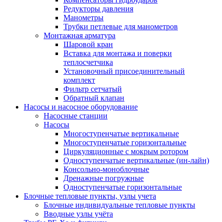
Редукторы давления
Манометры
Трубки петлевые для манометров
Монтажная арматура
Шаровой кран
Вставка для монтажа и поверки
теплосчетчика
Установочный присоединительный
комплект
Фильтр сетчатый
Обратный клапан
Насосы и насосное оборудование
Насосные станции
Насосы
Многоступенчатые вертикальные
Многоступенчатые горизонтальные
Циркуляционные с мокрым ротором
Одноступенчатые вертикальные (ин-лайн)
Консольно-моноблочные
Дренажные погружные
Одноступенчатые горизонтальные
Блочные тепловые пункты, узлы учета
Блочные индивидуальные тепловые пункты
Вводные узлы учёта