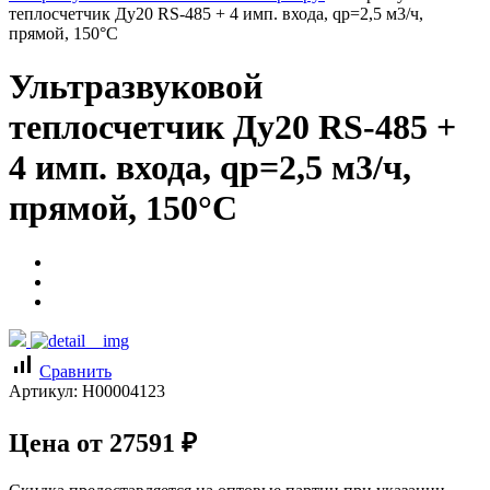
теплосчетчик Ду20 RS-485 + 4 имп. входа, qp=2,5 м3/ч,
прямой, 150°C
Ультразвуковой
теплосчетчик Ду20 RS-485 +
4 имп. входа, qp=2,5 м3/ч,
прямой, 150°C
signal_cellular_alt
Сравнить
Артикул:
Н00004123
Цена от
27591
₽