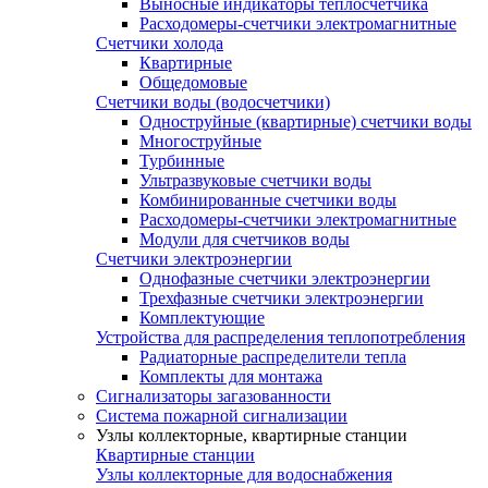
Выносные индикаторы теплосчетчика
Расходомеры-счетчики электромагнитные
Счетчики холода
Квартирные
Общедомовые
Счетчики воды (водосчетчики)
Одноструйные (квартирные) счетчики воды
Многоструйные
Турбинные
Ультразвуковые счетчики воды
Комбинированные счетчики воды
Расходомеры-счетчики электромагнитные
Модули для счетчиков воды
Счетчики электроэнергии
Однофазные счетчики электроэнергии
Трехфазные счетчики электроэнергии
Комплектующие
Устройства для распределения теплопотребления
Радиаторные распределители тепла
Комплекты для монтажа
Сигнализаторы загазованности
Система пожарной сигнализации
Узлы коллекторные, квартирные станции
Квартирные станции
Узлы коллекторные для водоснабжения