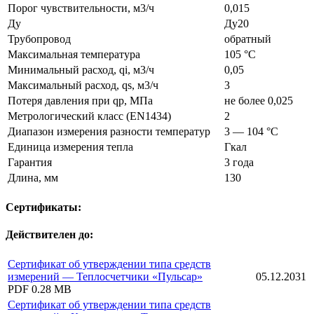
Порог чувствительности, м3/ч
0,015
Ду
Ду20
Трубопровод
обратный
Максимальная температура
105 °C
Минимальный расход, qi, м3/ч
0,05
Максимальный расход, qs, м3/ч
3
Потеря давления при qp, МПа
не более 0,025
Метрологический класс (EN1434)
2
Диапазон измерения разности температур
3 — 104 °C
Единица измерения тепла
Гкал
Гарантия
3 года
Длина, мм
130
Сертификаты:
Действителен до:
Сертификат об утверждении типа средств
измерений — Теплосчетчики «Пульсар»
05.12.2031
PDF
0.28 MB
Сертификат об утверждении типа средств