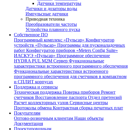
Датчики температуры
Датчики и дозаторы воды
Импульсные датчики
Приводная техника
Преобразователи частоты
Устройства плавного пуска
Собственное ПО
Программный комплекс «Пульсар»
Конфигуратор
устройств «Пульсар»
Программы для пусконаладочных
работ
Конфигуратор приборов «Meters Config Suite»
ИАСКУЭ «Пульсар»
Программное обеспечение
HYDRA PUL
M2M Сервер
Функциональные
характеристики встроенного программного обеспечения
Функциональные характеристики встроенного
программного обеспечения для счетчиков в компактном
и СПЛИТ корпусах
Поддержка и сервисы
Техническая поддержка
Поверка приборов
Ремонт
счетчиков
Восстановление паспорта
Отдел претензий
Расчет коллекторных узлов
Сервисные центры
Протоколы обмена
Контрактная сборка печатных плат
Покупателям
Оптово-розничным клиентам
Наши объекты
Документация
Проектировщикам