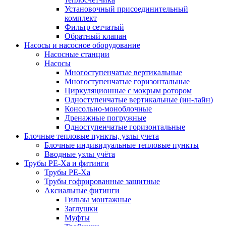
Установочный присоединительный
комплект
Фильтр сетчатый
Обратный клапан
Насосы и насосное оборудование
Насосные станции
Насосы
Многоступенчатые вертикальные
Многоступенчатые горизонтальные
Циркуляционные с мокрым ротором
Одноступенчатые вертикальные (ин-лайн)
Консольно-моноблочные
Дренажные погружные
Одноступенчатые горизонтальные
Блочные тепловые пункты, узлы учета
Блочные индивидуальные тепловые пункты
Вводные узлы учёта
Трубы РЕ-Ха и фитинги
Трубы РЕ-Ха
Трубы гофрированные защитные
Аксиальные фитинги
Гильзы монтажные
Заглушки
Муфты