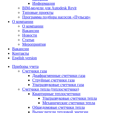
Информация
BIM-модели для Autodesk Revit
Типовые проекты
Программа подбора насосов «Пульсар»
О компании
О компании
Вакансии
Новости
Статьи
Мероприятия
Вакансии
Контакты
English version
Приборы учета
Счетчики газа
Диафрагменные счетчики газа
Струйные счетчики газа
Ультразвуковые счетчики газа
Счетчики тепла (теплосчетчики)
Квартирные теплосчетчики
Ультразвуковые счетчики тепла
Механические счетчики тепла
Общедомовые счетчики тепла
Вычислители тепловой энергии