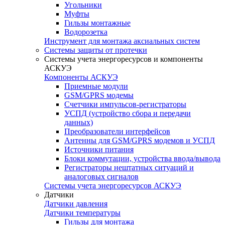
Угольники
Муфты
Гильзы монтажные
Водорозетка
Инструмент для монтажа аксиальных систем
Системы защиты от протечки
Системы учета энергоресурсов и компоненты
АСКУЭ
Компоненты АСКУЭ
Приемные модули
GSM/GPRS модемы
Счетчики импульсов-регистраторы
УСПД (устройство сбора и передачи
данных)
Преобразователи интерфейсов
Антенны для GSM/GPRS модемов и УСПД
Источники питания
Блоки коммутации, устройства ввода/вывода
Регистраторы нештатных ситуаций и
аналоговых сигналов
Системы учета энергоресурсов АСКУЭ
Датчики
Датчики давления
Датчики температуры
Гильзы для монтажа