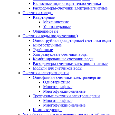
Выносные индикаторы теплосчетчика
Расходомеры-счетчики электромагнитные
Счетчики холода
Квартирные
Механические
Ультразвуковые
Общедомовые
Счетчики воды (водосчетчики)
Одноструйные (квартирные) счетчики воды
Многоструйные
Турбинные
Ультразвуковые счетчики воды
Комбинированные счетчики воды
Расходомеры-счетчики электромагнитные
Модули для счетчиков воды
Счетчики электроэнергии
Однофазные счетчики электроэнергии
Однотарифные
Многотарифные
Многофункциональные
Трехфазные счетчики электроэнергии
Многотарифные
Многофункциональные
Комплектующие
Устройства для распределения теплопотребления