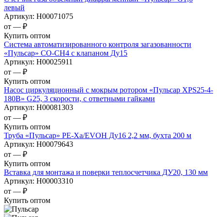
левый
Артикул:
Н00071075
от —
₽
Купить оптом
Система автоматизированного контроля загазованности
«Пульсар» CO-CH4 c клапаном Ду15
Артикул:
Н00025911
от —
₽
Купить оптом
Насос циркуляционный с мокрым ротором «Пульсар XPS25-4-
180В» G25, 3 скорости, с ответными гайками
Артикул:
Н00081303
от —
₽
Купить оптом
Труба «Пульсар» РЕ-Ха/EVOH Ду16 2,2 мм, бухта 200 м
Артикул:
Н00079643
от —
₽
Купить оптом
Вставка для монтажа и поверки теплосчетчика ДУ20, 130 мм
Артикул:
Н00003310
от —
₽
Купить оптом