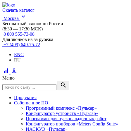
Скачать каталог
expand_more
Москва
Бесплатный звонок по России
(8:30 — 17:30 МСК)
8 800 555-73-08
Для звонков из-за рубежа
+7 (499) 649-75-72
ENG
RU
signal_cellular_alt
person
Меню
search
Продукция
Собственное ПО
Программный комплекс «Пульсар»
Конфигуратор устройств «Пульсар»
Программы для пусконаладочных работ
Конфигуратор приборов «Meters Config Suite»
ИАСКУЭ «Пульсар»