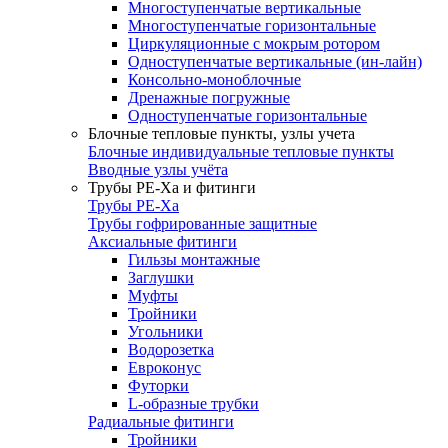
Многоступенчатые вертикальные
Многоступенчатые горизонтальные
Циркуляционные с мокрым ротором
Одноступенчатые вертикальные (ин-лайн)
Консольно-моноблочные
Дренажные погружные
Одноступенчатые горизонтальные
Блочные тепловые пункты, узлы учета
Блочные индивидуальные тепловые пункты
Вводные узлы учёта
Трубы РЕ-Ха и фитинги
Трубы РЕ-Ха
Трубы гофрированные защитные
Аксиальные фитинги
Гильзы монтажные
Заглушки
Муфты
Тройники
Угольники
Водорозетка
Евроконус
Футорки
L-образные трубки
Радиальные фитинги
Тройники