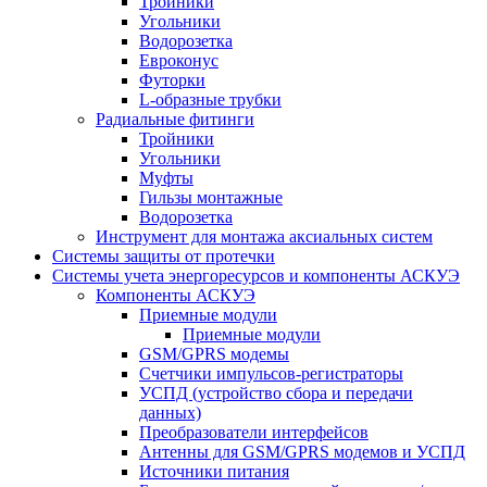
Тройники
Угольники
Водорозетка
Евроконус
Футорки
L-образные трубки
Радиальные фитинги
Тройники
Угольники
Муфты
Гильзы монтажные
Водорозетка
Инструмент для монтажа аксиальных систем
Системы защиты от протечки
Системы учета энергоресурсов и компоненты АСКУЭ
Компоненты АСКУЭ
Приемные модули
Приемные модули
GSM/GPRS модемы
Счетчики импульсов-регистраторы
УСПД (устройство сбора и передачи
данных)
Преобразователи интерфейсов
Антенны для GSM/GPRS модемов и УСПД
Источники питания