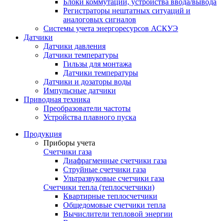
Блоки коммутации, устройства ввода/вывода
Регистраторы нештатных ситуаций и
аналоговых сигналов
Системы учета энергоресурсов АСКУЭ
Датчики
Датчики давления
Датчики температуры
Гильзы для монтажа
Датчики температуры
Датчики и дозаторы воды
Импульсные датчики
Приводная техника
Преобразователи частоты
Устройства плавного пуска
Продукция
Приборы учета
Счетчики газа
Диафрагменные счетчики газа
Струйные счетчики газа
Ультразвуковые счетчики газа
Счетчики тепла (теплосчетчики)
Квартирные теплосчетчики
Общедомовые счетчики тепла
Вычислители тепловой энергии