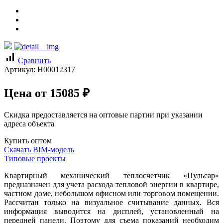
signal_cellular_alt
Сравнить
Артикул:
Н00012317
Цена от
15085
₽
Скидка предоставляется на оптовые партии при указании
адреса объекта
Купить оптом
Скачать BIM-модель
Типовые проекты
Квартирный механический теплосчетчик «Пульсар»
предназначен для учета расхода тепловой энергии в квартире,
частном доме, небольшом офисном или торговом помещении.
Рассчитан только на визуальное считывание данных. Вся
информация выводится на дисплей, установленный на
передней панели. Поэтому для съема показаний необходим