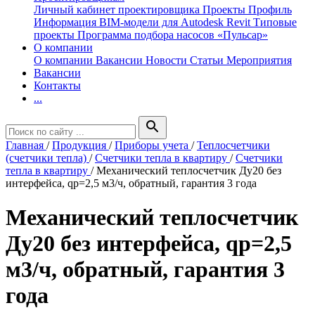
Личный кабинет проектировщика
Проекты
Профиль
Информация
BIM-модели для Autodesk Revit
Типовые
проекты
Программа подбора насосов «Пульсар»
О компании
О компании
Вакансии
Новости
Статьи
Мероприятия
Вакансии
Контакты
...
search
Главная
/
Продукция
/
Приборы учета
/
Теплосчетчики
(счетчики тепла)
/
Счетчики тепла в квартиру
/
Счетчики
тепла в квартиру
/
Механический теплосчетчик Ду20 без
интерфейса, qp=2,5 м3/ч, обратный, гарантия 3 года
Механический теплосчетчик
Ду20 без интерфейса, qp=2,5
м3/ч, обратный, гарантия 3
года