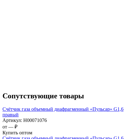
Сопутствующие товары
Счётчик газа объемный диафрагменный «Пульсар» G1,6
правый
Артикул:
Н00071076
от —
₽
Купить оптом
Счётчик газа объемный диафрагменный «Пульсар» G1,6