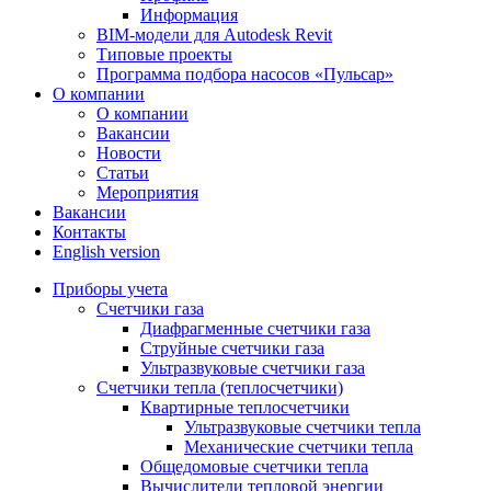
Информация
BIM-модели для Autodesk Revit
Типовые проекты
Программа подбора насосов «Пульсар»
О компании
О компании
Вакансии
Новости
Статьи
Мероприятия
Вакансии
Контакты
English version
Приборы учета
Счетчики газа
Диафрагменные счетчики газа
Струйные счетчики газа
Ультразвуковые счетчики газа
Счетчики тепла (теплосчетчики)
Квартирные теплосчетчики
Ультразвуковые счетчики тепла
Механические счетчики тепла
Общедомовые счетчики тепла
Вычислители тепловой энергии