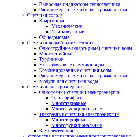
Выносные индикаторы теплосчетчика
Расходомеры-счетчики электромагнитные
Счетчики холода
Квартирные
Механические
Ультразвуковые
Общедомовые
Счетчики воды (водосчетчики)
Одноструйные (квартирные) счетчики воды
Многоструйные
Турбинные
Ультразвуковые счетчики воды
Комбинированные счетчики воды
Расходомеры-счетчики электромагнитные
Модули для счетчиков воды
Счетчики электроэнергии
Однофазные счетчики электроэнергии
Однотарифные
Многотарифные
Многофункциональные
Трехфазные счетчики электроэнергии
Многотарифные
Многофункциональные
Комплектующие
Устройства для распределения теплопотребления