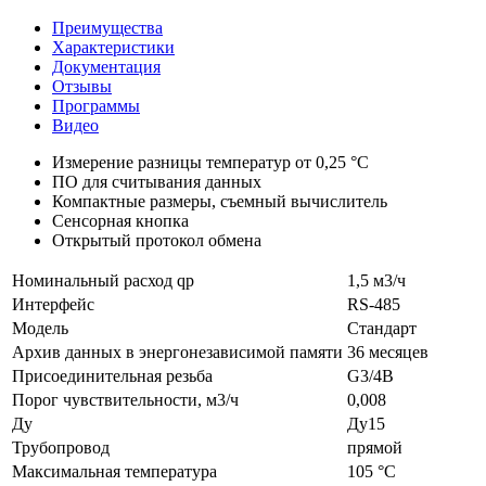
Преимущества
Характеристики
Документация
Отзывы
Программы
Видео
Измерение разницы температур от 0,25 °С
ПО для считывания данных
Компактные размеры, съемный вычислитель
Сенсорная кнопка
Открытый протокол обмена
Номинальный расход qp
1,5 м3/ч
Интерфейс
RS-485
Модель
Стандарт
Архив данных в энергонезависимой памяти
36 месяцев
Присоединительная резьба
G3/4B
Порог чувствительности, м3/ч
0,008
Ду
Ду15
Трубопровод
прямой
Максимальная температура
105 °C