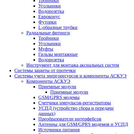
Тройники
Угольники
Водорозетка
Евроконус
Футорки
L-образные трубки
Радиальные фитинги
Тройники
Угольники
Муфты
Гильзы монтажные
Водорозетка
Инструмент для монтажа аксиальных систем
Системы защиты от протечки
Системы учета энергоресурсов и компоненты АСКУЭ
Компоненты АСКУЭ
Приемные модули
Приемные модули
GSM/GPRS модемы
Счетчики импульсов-регистраторы
УСПД (устройство сбора и передачи
данных)
Преобразователи интерфейсов
Антенны для GSM/GPRS модемов и УСПД
Источники питания