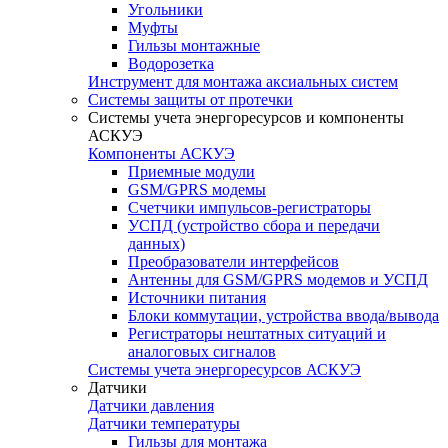
Угольники
Муфты
Гильзы монтажные
Водорозетка
Инструмент для монтажа аксиальных систем
Системы защиты от протечки
Системы учета энергоресурсов и компоненты
АСКУЭ
Компоненты АСКУЭ
Приемные модули
GSM/GPRS модемы
Счетчики импульсов-регистраторы
УСПД (устройство сбора и передачи
данных)
Преобразователи интерфейсов
Антенны для GSM/GPRS модемов и УСПД
Источники питания
Блоки коммутации, устройства ввода/вывода
Регистраторы нештатных ситуаций и
аналоговых сигналов
Системы учета энергоресурсов АСКУЭ
Датчики
Датчики давления
Датчики температуры
Гильзы для монтажа