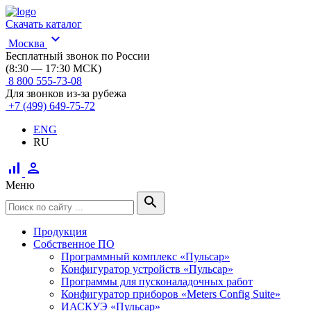
Скачать каталог
expand_more
Москва
Бесплатный звонок по России
(8:30 — 17:30 МСК)
8 800 555-73-08
Для звонков из-за рубежа
+7 (499) 649-75-72
ENG
RU
signal_cellular_alt
person
Меню
search
Продукция
Собственное ПО
Программный комплекс «Пульсар»
Конфигуратор устройств «Пульсар»
Программы для пусконаладочных работ
Конфигуратор приборов «Meters Config Suite»
ИАСКУЭ «Пульсар»