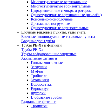
Многоступенчатые вертикальные
Многоступенчатые горизонтальные
Циркуляционные с мокрым ротором
Одноступенчатые вертикальные (ин-лайн)
Консольно-моноблочные
Дренажные погружные
Одноступенчатые горизонтальные
Блочные тепловые пункты, узлы учета
Блочные индивидуальные тепловые пункты
Вводные узлы учёта
Трубы РЕ-Ха и фитинги
Трубы РЕ-Ха
Трубы гофрированные защитные
Аксиальные фитинги
Гильзы монтажные
Заглушки
Муфты
Тройники
Угольники
Водорозетка
Евроконус
Футорки
L-образные трубки
Радиальные фитинги
Тройники