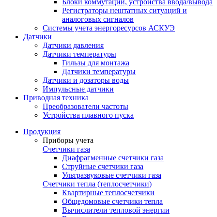
Блоки коммутации, устройства ввода/вывода
Регистраторы нештатных ситуаций и
аналоговых сигналов
Системы учета энергоресурсов АСКУЭ
Датчики
Датчики давления
Датчики температуры
Гильзы для монтажа
Датчики температуры
Датчики и дозаторы воды
Импульсные датчики
Приводная техника
Преобразователи частоты
Устройства плавного пуска
Продукция
Приборы учета
Счетчики газа
Диафрагменные счетчики газа
Струйные счетчики газа
Ультразвуковые счетчики газа
Счетчики тепла (теплосчетчики)
Квартирные теплосчетчики
Общедомовые счетчики тепла
Вычислители тепловой энергии