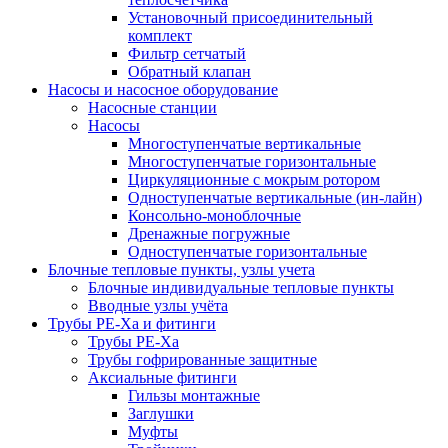
Установочный присоединительный
комплект
Фильтр сетчатый
Обратный клапан
Насосы и насосное оборудование
Насосные станции
Насосы
Многоступенчатые вертикальные
Многоступенчатые горизонтальные
Циркуляционные с мокрым ротором
Одноступенчатые вертикальные (ин-лайн)
Консольно-моноблочные
Дренажные погружные
Одноступенчатые горизонтальные
Блочные тепловые пункты, узлы учета
Блочные индивидуальные тепловые пункты
Вводные узлы учёта
Трубы РЕ-Ха и фитинги
Трубы РЕ-Ха
Трубы гофрированные защитные
Аксиальные фитинги
Гильзы монтажные
Заглушки
Муфты