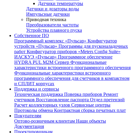
Датчики температуры
Датчики и дозаторы воды
Импульсные датчики
Приводная техника
Преобразователи частоты
Устройства плавного пуска
Собственное ПО
Программный комплекс «Пульсар»
Конфигуратор
устройств «Пульсар»
Программы для пусконаладочных
работ
Конфигуратор приборов «Meters Config Suite»
ИАСКУЭ «Пульсар»
Программное обеспечение
HYDRA PUL
M2M Сервер
Функциональные
характеристики встроенного программного обеспечения
Функциональные характеристики встроенного
программного обеспечения для счетчиков в компактном
и СПЛИТ корпусах
Поддержка и сервисы
Техническая поддержка
Поверка приборов
Ремонт
счетчиков
Восстановление паспорта
Отдел претензий
Расчет коллекторных узлов
Сервисные центры
Протоколы обмена
Контрактная сборка печатных плат
Покупателям
Оптово-розничным клиентам
Наши объекты
Документация
Проектировщикам