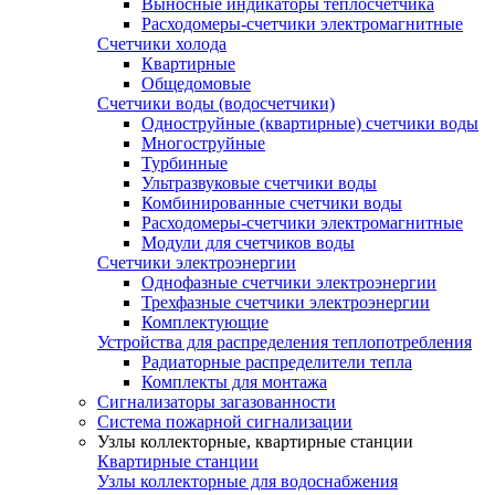
Выносные индикаторы теплосчетчика
Расходомеры-счетчики электромагнитные
Счетчики холода
Квартирные
Общедомовые
Счетчики воды (водосчетчики)
Одноструйные (квартирные) счетчики воды
Многоструйные
Турбинные
Ультразвуковые счетчики воды
Комбинированные счетчики воды
Расходомеры-счетчики электромагнитные
Модули для счетчиков воды
Счетчики электроэнергии
Однофазные счетчики электроэнергии
Трехфазные счетчики электроэнергии
Комплектующие
Устройства для распределения теплопотребления
Радиаторные распределители тепла
Комплекты для монтажа
Сигнализаторы загазованности
Система пожарной сигнализации
Узлы коллекторные, квартирные станции
Квартирные станции
Узлы коллекторные для водоснабжения