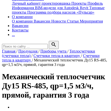
Личный кабинет проектировщика
Проекты
Профиль
Информация
BIM-модели для Autodesk Revit
Типовые
проекты
Программа подбора насосов «Пульсар»
О компании
О компании
Вакансии
Новости
Статьи
Мероприятия
Вакансии
Контакты
...
search
Главная
/
Продукция
/
Приборы учета
/
Теплосчетчики
(счетчики тепла)
/
Счетчики тепла в квартиру
/
Счетчики
тепла в квартиру
/
Механический теплосчетчик Ду15 RS-485,
qp=1,5 м3/ч, прямой, гарантия 3 года
Механический теплосчетчик
Ду15 RS-485, qp=1,5 м3/ч,
прямой, гарантия 3 года