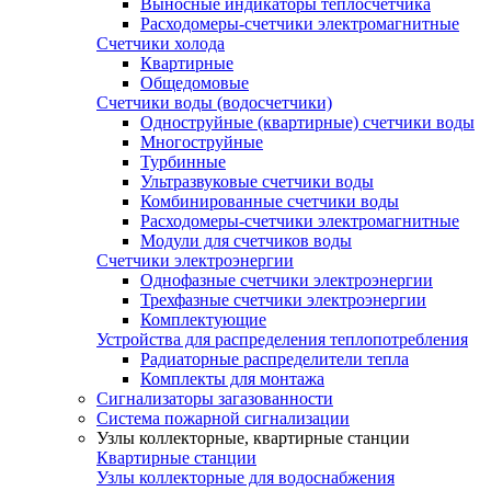
Выносные индикаторы теплосчетчика
Расходомеры-счетчики электромагнитные
Счетчики холода
Квартирные
Общедомовые
Счетчики воды (водосчетчики)
Одноструйные (квартирные) счетчики воды
Многоструйные
Турбинные
Ультразвуковые счетчики воды
Комбинированные счетчики воды
Расходомеры-счетчики электромагнитные
Модули для счетчиков воды
Счетчики электроэнергии
Однофазные счетчики электроэнергии
Трехфазные счетчики электроэнергии
Комплектующие
Устройства для распределения теплопотребления
Радиаторные распределители тепла
Комплекты для монтажа
Сигнализаторы загазованности
Система пожарной сигнализации
Узлы коллекторные, квартирные станции
Квартирные станции
Узлы коллекторные для водоснабжения