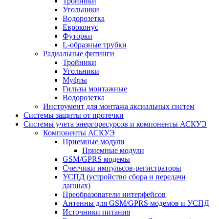
Тройники
Угольники
Водорозетка
Евроконус
Футорки
L-образные трубки
Радиальные фитинги
Тройники
Угольники
Муфты
Гильзы монтажные
Водорозетка
Инструмент для монтажа аксиальных систем
Системы защиты от протечки
Системы учета энергоресурсов и компоненты АСКУЭ
Компоненты АСКУЭ
Приемные модули
Приемные модули
GSM/GPRS модемы
Счетчики импульсов-регистраторы
УСПД (устройство сбора и передачи
данных)
Преобразователи интерфейсов
Антенны для GSM/GPRS модемов и УСПД
Источники питания