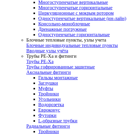
Многоступенчатые вертикальные
Многоступенчатые горизонтальные
Циркуляционные с мокрым ротором
Одноступенчатые вертикальные (ин-лайн)
Консольно-моноблочные
Дренажные погружные
Одноступенчатые горизонтальные
Блочные тепловые пункты, узлы учета
Блочные индивидуальные тепловые пункты
Вводные узлы учёта
Трубы РЕ-Ха и фитинги
Трубы РЕ-Ха
Трубы гофрированные защитные
Аксиальные фитинги
Гильзы монтажные
Заглушки
Муфты
Тройники
Угольники
Водорозетка
Евроконус
Футорки
L-образные трубки
Радиальные фитинги
Тройники