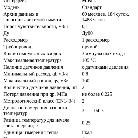
Интерфейс
M-Bus
Модель
Стандарт
Архив данных в
60 месяцев, 184 суток,
энергонезависимой памяти
1488 часов
Порог чувствительности, м3/ч
0,1
Ду
Ду80
Расходомер
1 расходомер
Трубопровод
прямой
Кол-во импульсных входов
3 импульсных входа
Максимальная температура
105 °C
Наличие датчиков давления
с датчиками давления
Минимальный расход, qi, м3/ч
0,8
Максимальный расход, qs, м3/ч
160
Количество датчиков давления, шт
2
Потеря давления при qp, МПа
не более 0,225
Метрологический класс (EN1434)
2
Диапазон измерения разности
3 — 104 °C
температур
Разница температур для начала
0,25
счета энергии, °C
Единица измерения тепла
Гкал