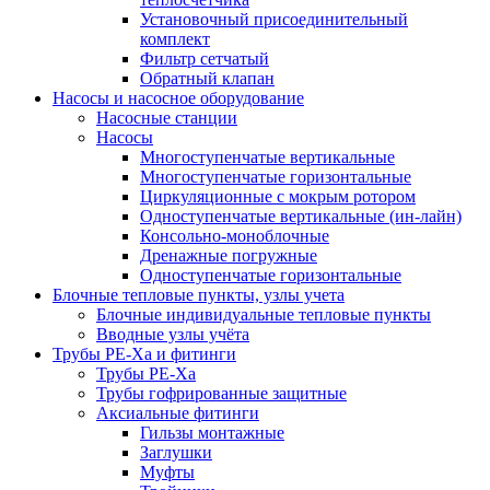
Установочный присоединительный
комплект
Фильтр сетчатый
Обратный клапан
Насосы и насосное оборудование
Насосные станции
Насосы
Многоступенчатые вертикальные
Многоступенчатые горизонтальные
Циркуляционные с мокрым ротором
Одноступенчатые вертикальные (ин-лайн)
Консольно-моноблочные
Дренажные погружные
Одноступенчатые горизонтальные
Блочные тепловые пункты, узлы учета
Блочные индивидуальные тепловые пункты
Вводные узлы учёта
Трубы РЕ-Ха и фитинги
Трубы РЕ-Ха
Трубы гофрированные защитные
Аксиальные фитинги
Гильзы монтажные
Заглушки
Муфты