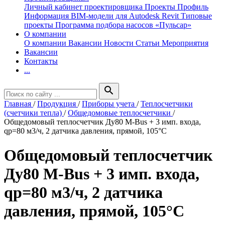
Личный кабинет проектировщика
Проекты
Профиль
Информация
BIM-модели для Autodesk Revit
Типовые
проекты
Программа подбора насосов «Пульсар»
О компании
О компании
Вакансии
Новости
Статьи
Мероприятия
Вакансии
Контакты
...
search
Главная
/
Продукция
/
Приборы учета
/
Теплосчетчики
(счетчики тепла)
/
Общедомовые теплосчетчики
/
Общедомовый теплосчетчик Ду80 M-Bus + 3 имп. входа,
qp=80 м3/ч, 2 датчика давления, прямой, 105°C
Общедомовый теплосчетчик
Ду80 M-Bus + 3 имп. входа,
qp=80 м3/ч, 2 датчика
давления, прямой, 105°C