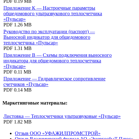
PDF
0.19 MB
Приложение К — Настроечные параметры
общедомового ультразвукового теплосчетчика
«Пульсар»
PDF
1.26 MB
Руководство по эксплуатации (паспорт) —
Выносной индикатор для общедомового
теплосчетчика «Пульсар»
PDF
1.31 MB
Приложение В — Схемы подключения выносного
индикатора для общедомового теплосчетчика
«Пульсар»
PDF
0.11 MB
Приложение — Гидравлическое сопротивление
счетчиков «Пульсар»
PDF
0.14 MB
Маркетинговые материалы:
Листовка — Теплосчетчики ультразвуковые «Пульсар»
PDF
1.82 MB
Отзыв ООО «УФАЖИЛПРОМСТРОЙ»
Отзыв Владимирский филиал АО «ЭнергосбыТ Плюс»