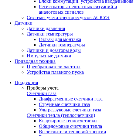
Блоки коммутации, устройства ввода/вывода
Регистраторы нештатных ситуаций и
аналоговых сигналов
Системы учета энергоресурсов АСКУЭ
Датчики
Датчики давления
Датчики температуры
Гильзы для монтажа
Датчики температуры
Датчики и дозаторы воды
Импульсные датчики
Приводная техника
Преобразователи частоты
Устройства плавного пуска
Продукция
Приборы учета
Счетчики газа
Диафрагменные счетчики газа
Струйные счетчики газа
Ультразвуковые счетчики газа
Счетчики тепла (теплосчетчики)
Квартирные теплосчетчики
Общедомовые счетчики тепла
Вычислители тепловой энергии