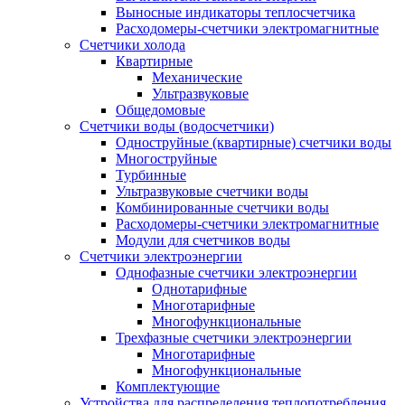
Выносные индикаторы теплосчетчика
Расходомеры-счетчики электромагнитные
Счетчики холода
Квартирные
Механические
Ультразвуковые
Общедомовые
Счетчики воды (водосчетчики)
Одноструйные (квартирные) счетчики воды
Многоструйные
Турбинные
Ультразвуковые счетчики воды
Комбинированные счетчики воды
Расходомеры-счетчики электромагнитные
Модули для счетчиков воды
Счетчики электроэнергии
Однофазные счетчики электроэнергии
Однотарифные
Многотарифные
Многофункциональные
Трехфазные счетчики электроэнергии
Многотарифные
Многофункциональные
Комплектующие
Устройства для распределения теплопотребления