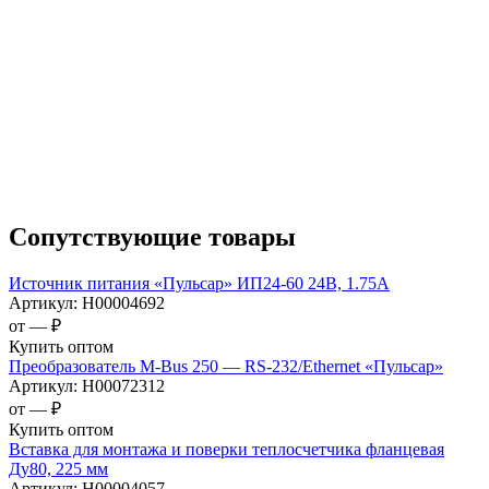
Сопутствующие товары
Источник питания «Пульсар» ИП24-60 24В, 1.75А
Артикул:
Н00004692
от —
₽
Купить оптом
Преобразователь M-Bus 250 — RS-232/Ethernet «Пульсар»
Артикул:
Н00072312
от —
₽
Купить оптом
Вставка для монтажа и поверки теплосчетчика фланцевая
Ду80, 225 мм
Артикул:
Н00004057