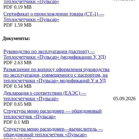
Теплосчетчики «Пульсар»
PDF
0.19 MB
Сертификат о происхождении товара (СТ-1) —
Теплосчетчики «Пульсар»
PDF
1.59 MB
Документы:
Руководство по эксплуатации (паспорт) —
Теплосчетчики «Пульсар» (модификации У, УД)
PDF
2.63 MB
Разъяснение по вопросу оформления руководства
по эксплуатации, совмещенного с паспортом, на
теплосчетчики «Пульсар» модификаций У и УД
PDF
0.54 MB
Декларация о соответствии (ЕАЭС) —
теплосчетчики «Пульсар»
05.09.2026
PDF
0.65 MB
Структура меню расходомер — общедомовый
теплосчетчик «Пульсар»
PDF
0.1 MB
Структура меню расходомер—вычислитель —
общедомовый теплосчетчик «Пульсар»