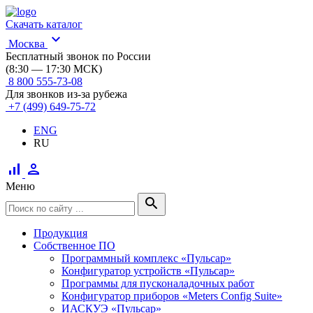
Скачать каталог
expand_more
Москва
Бесплатный звонок по России
(8:30 — 17:30 МСК)
8 800 555-73-08
Для звонков из-за рубежа
+7 (499) 649-75-72
ENG
RU
signal_cellular_alt
person
Меню
search
Продукция
Собственное ПО
Программный комплекс «Пульсар»
Конфигуратор устройств «Пульсар»
Программы для пусконаладочных работ
Конфигуратор приборов «Meters Config Suite»
ИАСКУЭ «Пульсар»