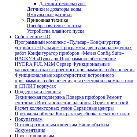
Датчики температуры
Датчики и дозаторы воды
Импульсные датчики
Приводная техника
Преобразователи частоты
Устройства плавного пуска
Собственное ПО
Программный комплекс «Пульсар»
Конфигуратор
устройств «Пульсар»
Программы для пусконаладочных
работ
Конфигуратор приборов «Meters Config Suite»
ИАСКУЭ «Пульсар»
Программное обеспечение
HYDRA PUL
M2M Сервер
Функциональные
характеристики встроенного программного обеспечения
Функциональные характеристики встроенного
программного обеспечения для счетчиков в компактном
и СПЛИТ корпусах
Поддержка и сервисы
Техническая поддержка
Поверка приборов
Ремонт
счетчиков
Восстановление паспорта
Отдел претензий
Расчет коллекторных узлов
Сервисные центры
Протоколы обмена
Контрактная сборка печатных плат
Покупателям
Оптово-розничным клиентам
Наши объекты
Документация
Проектировщикам