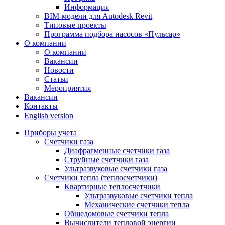
Информация
BIM-модели для Autodesk Revit
Типовые проекты
Программа подбора насосов «Пульсар»
О компании
О компании
Вакансии
Новости
Статьи
Мероприятия
Вакансии
Контакты
English version
Приборы учета
Счетчики газа
Диафрагменные счетчики газа
Струйные счетчики газа
Ультразвуковые счетчики газа
Счетчики тепла (теплосчетчики)
Квартирные теплосчетчики
Ультразвуковые счетчики тепла
Механические счетчики тепла
Общедомовые счетчики тепла
Вычислители тепловой энергии