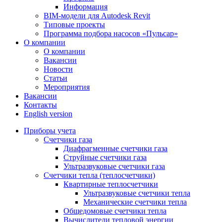
Информация
BIM-модели для Autodesk Revit
Типовые проекты
Программа подбора насосов «Пульсар»
О компании
О компании
Вакансии
Новости
Статьи
Мероприятия
Вакансии
Контакты
English version
Приборы учета
Счетчики газа
Диафрагменные счетчики газа
Струйные счетчики газа
Ультразвуковые счетчики газа
Счетчики тепла (теплосчетчики)
Квартирные теплосчетчики
Ультразвуковые счетчики тепла
Механические счетчики тепла
Общедомовые счетчики тепла
Вычислители тепловой энергии