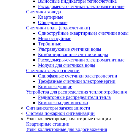
Выносные индикаторы теплосчетчика
Расходомеры-счетчики электромагнитные
Счетчики холода
Квартирные
Общедомовые
Счетчики воды (водосчетчики)
Одноструйные (квартирные) счетчики воды
Многоструйные
Турбинные
Ультразвуковые счетчики воды
Комбинированные счетчики воды
Расходомеры-счетчики электромагнитные
Модули для счетчиков воды
Счетчики электроэнергии
Однофазные счетчики электроэнергии
Трехфазные счетчики электроэнергии
Комплектующие
Устройства для распределения теплопотребления
Радиаторные распределители тепла
Комплекты для монтажа
Сигнализаторы загазованности
Система пожарной сигнализации
Узлы коллекторные, квартирные станции
Квартирные станции
Узлы коллекторные для водоснабжения