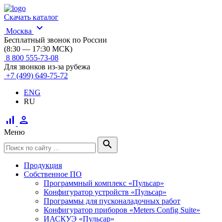
Скачать каталог
expand_more
Москва
Бесплатный звонок по России
(8:30 — 17:30 МСК)
8 800 555-73-08
Для звонков из-за рубежа
+7 (499) 649-75-72
ENG
RU
signal_cellular_alt
person
Меню
search
Продукция
Собственное ПО
Программный комплекс «Пульсар»
Конфигуратор устройств «Пульсар»
Программы для пусконаладочных работ
Конфигуратор приборов «Meters Config Suite»
ИАСКУЭ «Пульсар»