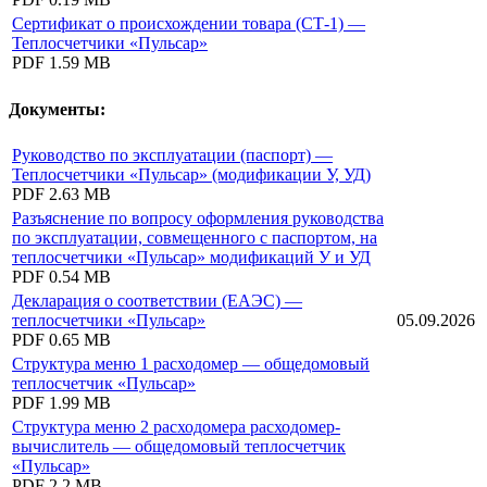
Сертификат о происхождении товара (СТ-1) —
Теплосчетчики «Пульсар»
PDF
1.59 MB
Документы:
Руководство по эксплуатации (паспорт) —
Теплосчетчики «Пульсар» (модификации У, УД)
PDF
2.63 MB
Разъяснение по вопросу оформления руководства
по эксплуатации, совмещенного с паспортом, на
теплосчетчики «Пульсар» модификаций У и УД
PDF
0.54 MB
Декларация о соответствии (ЕАЭС) —
теплосчетчики «Пульсар»
05.09.2026
PDF
0.65 MB
Структура меню 1 расходомер — общедомовый
теплосчетчик «Пульсар»
PDF
1.99 MB
Структура меню 2 расходомера расходомер-
вычислитель — общедомовый теплосчетчик
«Пульсар»
PDF
2.2 MB