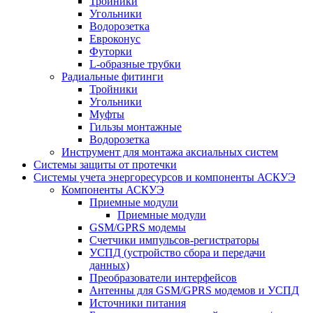
Тройники
Угольники
Водорозетка
Евроконус
Футорки
L-образные трубки
Радиальные фитинги
Тройники
Угольники
Муфты
Гильзы монтажные
Водорозетка
Инструмент для монтажа аксиальных систем
Системы защиты от протечки
Системы учета энергоресурсов и компоненты АСКУЭ
Компоненты АСКУЭ
Приемные модули
Приемные модули
GSM/GPRS модемы
Счетчики импульсов-регистраторы
УСПД (устройство сбора и передачи
данных)
Преобразователи интерфейсов
Антенны для GSM/GPRS модемов и УСПД
Источники питания