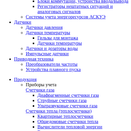
Блоки коммутации, устройства ввода/вывода
Регистраторы нештатных ситуаций и
аналоговых сигналов
Системы учета энергоресурсов АСКУЭ
Датчики
Датчики давления
Датчики температуры
Гильзы для монтажа
Датчики температуры
Датчики и дозаторы воды
Импульсные датчики
Приводная техника
Преобразователи частоты
Устройства плавного пуска
Продукция
Приборы учета
Счетчики газа
Диафрагменные счетчики газа
Струйные счетчики газа
Ультразвуковые счетчики газа
Счетчики тепла (теплосчетчики)
Квартирные теплосчетчики
Общедомовые счетчики тепла
Вычислители тепловой энергии