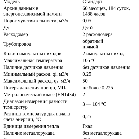
Модель
Стандарт
Архив данных в
60 месяцев, 184 суток,
энергонезависимой памяти
1488 часов
Порог чувствительности, м3/ч
0,05
Ду
Ду65
Расходомер
2 расходомера
обратный
Трубопровод
прямой
Кол-во импульсных входов
2 импульсных входа
Максимальная температура
105 °C
Наличие датчиков давления
без датчиков давления
Минимальный расход, qi, м3/ч
0,25
Максимальный расход, qs, м3/ч
50
Потеря давления при qp, МПа
не более 0,225
Метрологический класс (EN1434)
2
Диапазон измерения разности
3 — 104 °C
температур
Разница температур для начала
0,25
счета энергии, °C
Единица измерения тепла
Гкал
Наличие металлорукава
без металлорукава