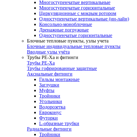
Многоступенчатые вертикальные
Многоступенчатые горизонтальные
Циркуляционные с мокрым ротором
Одноступенчатые вертикальные (ин-лайн)
Консольно-моноблочные
Дренажные погружные
Одноступенчатые горизонтальные
Блочные тепловые пункты, узлы учета
Блочные индивидуальные тепловые пункты
Вводные узлы учёта
Трубы РЕ-Ха и фитинги
Трубы РЕ-Ха
Трубы гофрированные защитные
Аксиальные фитинги
Гильзы монтажные
Заглушки
Муфты
Тройники
Угольники
Водорозетка
Евроконус
Футорки
L-образные трубки
Радиальные фитинги
Тройники