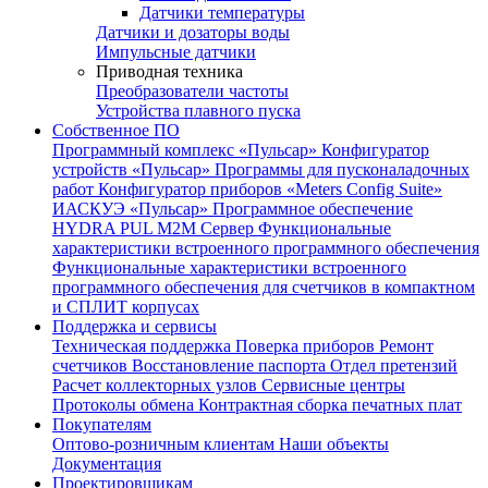
Датчики температуры
Датчики и дозаторы воды
Импульсные датчики
Приводная техника
Преобразователи частоты
Устройства плавного пуска
Собственное ПО
Программный комплекс «Пульсар»
Конфигуратор
устройств «Пульсар»
Программы для пусконаладочных
работ
Конфигуратор приборов «Meters Config Suite»
ИАСКУЭ «Пульсар»
Программное обеспечение
HYDRA PUL
M2M Сервер
Функциональные
характеристики встроенного программного обеспечения
Функциональные характеристики встроенного
программного обеспечения для счетчиков в компактном
и СПЛИТ корпусах
Поддержка и сервисы
Техническая поддержка
Поверка приборов
Ремонт
счетчиков
Восстановление паспорта
Отдел претензий
Расчет коллекторных узлов
Сервисные центры
Протоколы обмена
Контрактная сборка печатных плат
Покупателям
Оптово-розничным клиентам
Наши объекты
Документация
Проектировщикам