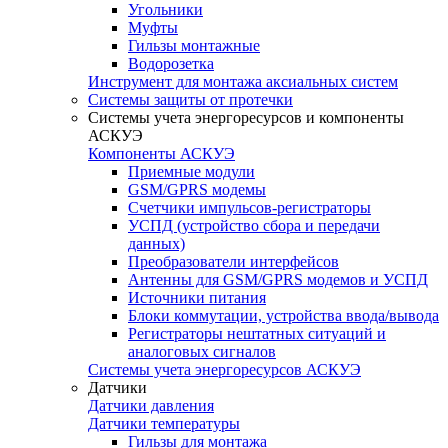
Угольники
Муфты
Гильзы монтажные
Водорозетка
Инструмент для монтажа аксиальных систем
Системы защиты от протечки
Системы учета энергоресурсов и компоненты
АСКУЭ
Компоненты АСКУЭ
Приемные модули
GSM/GPRS модемы
Счетчики импульсов-регистраторы
УСПД (устройство сбора и передачи
данных)
Преобразователи интерфейсов
Антенны для GSM/GPRS модемов и УСПД
Источники питания
Блоки коммутации, устройства ввода/вывода
Регистраторы нештатных ситуаций и
аналоговых сигналов
Системы учета энергоресурсов АСКУЭ
Датчики
Датчики давления
Датчики температуры
Гильзы для монтажа