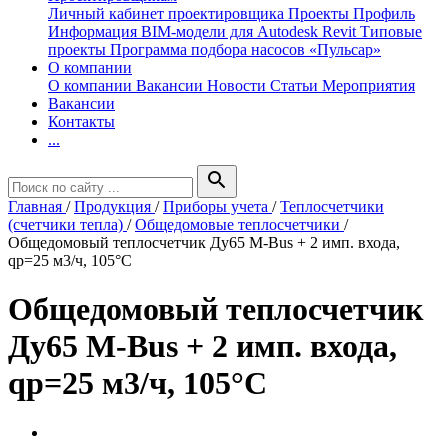
Личный кабинет проектировщика
Проекты
Профиль
Информация
BIM-модели для Autodesk Revit
Типовые
проекты
Программа подбора насосов «Пульсар»
О компании
О компании
Вакансии
Новости
Статьи
Мероприятия
Вакансии
Контакты
...
search
Главная
/
Продукция
/
Приборы учета
/
Теплосчетчики
(счетчики тепла)
/
Общедомовые теплосчетчики
/
Общедомовый теплосчетчик Ду65 M-Bus + 2 имп. входа,
qp=25 м3/ч, 105°C
Общедомовый теплосчетчик
Ду65 M-Bus + 2 имп. входа,
qp=25 м3/ч, 105°C