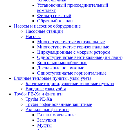
Установочный присоединительный
комплект
Фильтр сетчатый
Обратный клапан
Насосы и насосное оборудование
Насосные станции
Насосы
Многоступенчатые вертикальные
Многоступенчатые горизонтальные
Циркуляционные с мокрым ротором
Одноступенчатые вертикальные (ин-лайн)
Консольно-моноблочные
Дренажные погружные
Одноступенчатые горизонтальные
Блочные тепловые пункты, узлы учета
Блочные индивидуальные тепловые пункты
Вводные узлы учёта
Трубы РЕ-Ха и фитинги
Трубы РЕ-Ха
Трубы гофрированные защитные
Аксиальные фитинги
Гильзы монтажные
Заглушки
Муфты