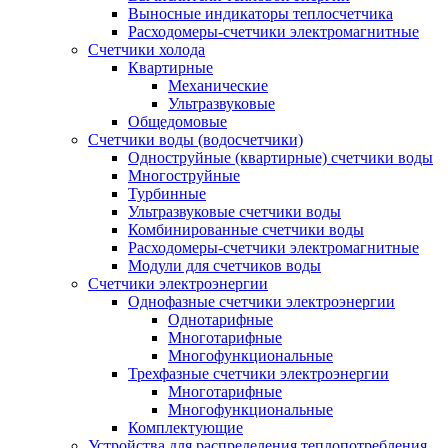
Выносные индикаторы теплосчетчика
Расходомеры-счетчики электромагнитные
Счетчики холода
Квартирные
Механические
Ультразвуковые
Общедомовые
Счетчики воды (водосчетчики)
Одноструйные (квартирные) счетчики воды
Многоструйные
Турбинные
Ультразвуковые счетчики воды
Комбинированные счетчики воды
Расходомеры-счетчики электромагнитные
Модули для счетчиков воды
Счетчики электроэнергии
Однофазные счетчики электроэнергии
Однотарифные
Многотарифные
Многофункциональные
Трехфазные счетчики электроэнергии
Многотарифные
Многофункциональные
Комплектующие
Устройства для распределения теплопотребления