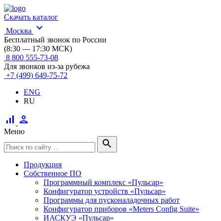
Скачать каталог
expand_more
Москва
Бесплатный звонок по России
(8:30 — 17:30 МСК)
8 800 555-73-08
Для звонков из-за рубежа
+7 (499) 649-75-72
ENG
RU
signal_cellular_alt
person
Меню
search
Продукция
Собственное ПО
Программный комплекс «Пульсар»
Конфигуратор устройств «Пульсар»
Программы для пусконаладочных работ
Конфигуратор приборов «Meters Config Suite»
ИАСКУЭ «Пульсар»