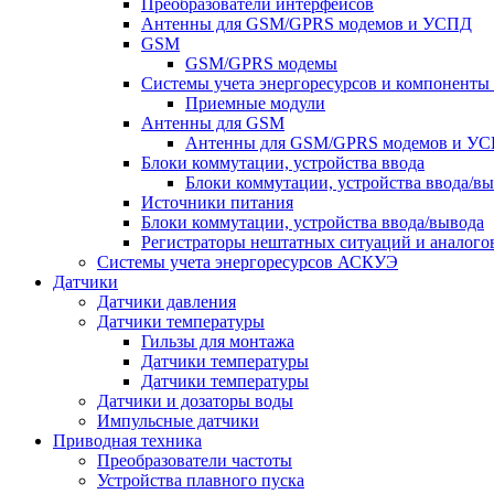
Преобразователи интерфейсов
Антенны для GSM/GPRS модемов и УСПД
GSM
GSM/GPRS модемы
Системы учета энергоресурсов и компонент
Приемные модули
Антенны для GSM
Антенны для GSM/GPRS модемов и У
Блоки коммутации, устройства ввода
Блоки коммутации, устройства ввода/в
Источники питания
Блоки коммутации, устройства ввода/вывода
Регистраторы нештатных ситуаций и аналого
Системы учета энергоресурсов АСКУЭ
Датчики
Датчики давления
Датчики температуры
Гильзы для монтажа
Датчики температуры
Датчики температуры
Датчики и дозаторы воды
Импульсные датчики
Приводная техника
Преобразователи частоты
Устройства плавного пуска