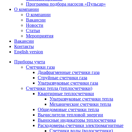
Программа подбора насосов «Пульсар»
О компании
О компании
Вакансии
Новости
Статьи
Мероприятия
Вакансии
Контакты
English version
Приборы учета
Счетчики газа
Диафрагменные счетчики газа
Струйные счетчики газа
Ультразвуковые счетчики газа
Счетчики тепла (теплосчетчики)
Квартирные теплосчетчики
Ультразвуковые счетчики тепла
Механические счетчики тепла
Общедомовые счетчики тепла
Вычислители тепловой энергии
Выносные индикаторы теплосчетчика
Расходомеры-счетчики электромагнитные
Счетчики воды (водосчетчики)