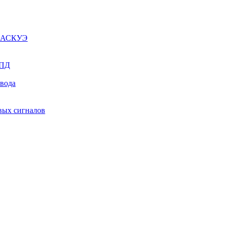
ы АСКУЭ
СПД
ывода
вых сигналов