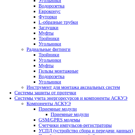
Угольники
Водорозетка
Евроконус
Футорки
L-образные трубки
Заглушки
Муфты
Тройники
Угольники
Радиальные фитинги
Тройники
Угольники
Муфты
Гильзы монтажные
Водорозетка
Угольники
Инструмент для монтажа аксиальных систем
Системы защиты от протечки
Системы учета энергоресурсов и компоненты АСКУЭ
Компоненты АСКУЭ
Приемные модули
Приемные модули
GSM/GPRS модемы
Счетчики импульсов-регистраторы
УСПД (устройство сбора и передачи данных)