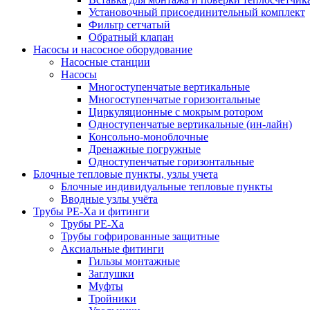
Установочный присоединительный комплект
Фильтр сетчатый
Обратный клапан
Насосы и насосное оборудование
Насосные станции
Насосы
Многоступенчатые вертикальные
Многоступенчатые горизонтальные
Циркуляционные с мокрым ротором
Одноступенчатые вертикальные (ин-лайн)
Консольно-моноблочные
Дренажные погружные
Одноступенчатые горизонтальные
Блочные тепловые пункты, узлы учета
Блочные индивидуальные тепловые пункты
Вводные узлы учёта
Трубы РЕ-Ха и фитинги
Трубы РЕ-Ха
Трубы гофрированные защитные
Аксиальные фитинги
Гильзы монтажные
Заглушки
Муфты
Тройники