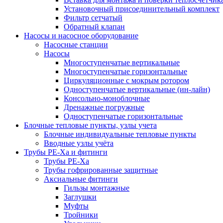
Установочный присоединительный комплект
Фильтр сетчатый
Обратный клапан
Насосы и насосное оборудование
Насосные станции
Насосы
Многоступенчатые вертикальные
Многоступенчатые горизонтальные
Циркуляционные с мокрым ротором
Одноступенчатые вертикальные (ин-лайн)
Консольно-моноблочные
Дренажные погружные
Одноступенчатые горизонтальные
Блочные тепловые пункты, узлы учета
Блочные индивидуальные тепловые пункты
Вводные узлы учёта
Трубы РЕ-Ха и фитинги
Трубы РЕ-Ха
Трубы гофрированные защитные
Аксиальные фитинги
Гильзы монтажные
Заглушки
Муфты
Тройники