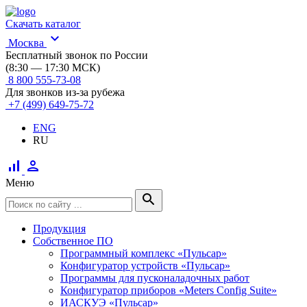
Скачать каталог
expand_more
Москва
Бесплатный звонок по России
(8:30 — 17:30 МСК)
8 800 555-73-08
Для звонков из-за рубежа
+7 (499) 649-75-72
ENG
RU
signal_cellular_alt
person
Меню
search
Продукция
Собственное ПО
Программный комплекс «Пульсар»
Конфигуратор устройств «Пульсар»
Программы для пусконаладочных работ
Конфигуратор приборов «Meters Config Suite»
ИАСКУЭ «Пульсар»