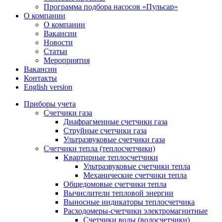
Программа подбора насосов «Пульсар»
О компании
О компании
Вакансии
Новости
Статьи
Мероприятия
Вакансии
Контакты
English version
Приборы учета
Счетчики газа
Диафрагменные счетчики газа
Струйные счетчики газа
Ультразвуковые счетчики газа
Счетчики тепла (теплосчетчики)
Квартирные теплосчетчики
Ультразвуковые счетчики тепла
Механические счетчики тепла
Общедомовые счетчики тепла
Вычислители тепловой энергии
Выносные индикаторы теплосчетчика
Расходомеры-счетчики электромагнитные
Счетчики воды (водосчетчики)