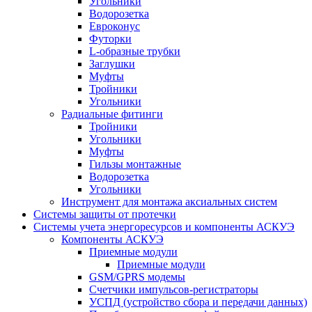
Угольники
Водорозетка
Евроконус
Футорки
L-образные трубки
Заглушки
Муфты
Тройники
Угольники
Радиальные фитинги
Тройники
Угольники
Муфты
Гильзы монтажные
Водорозетка
Угольники
Инструмент для монтажа аксиальных систем
Системы защиты от протечки
Системы учета энергоресурсов и компоненты АСКУЭ
Компоненты АСКУЭ
Приемные модули
Приемные модули
GSM/GPRS модемы
Счетчики импульсов-регистраторы
УСПД (устройство сбора и передачи данных)