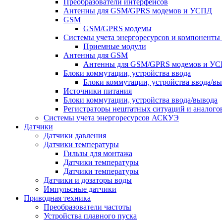
Преобразователи интерфейсов
Антенны для GSM/GPRS модемов и УСПД
GSM
GSM/GPRS модемы
Системы учета энергоресурсов и компонент
Приемные модули
Антенны для GSM
Антенны для GSM/GPRS модемов и У
Блоки коммутации, устройства ввода
Блоки коммутации, устройства ввода/в
Источники питания
Блоки коммутации, устройства ввода/вывода
Регистраторы нештатных ситуаций и аналого
Системы учета энергоресурсов АСКУЭ
Датчики
Датчики давления
Датчики температуры
Гильзы для монтажа
Датчики температуры
Датчики температуры
Датчики и дозаторы воды
Импульсные датчики
Приводная техника
Преобразователи частоты
Устройства плавного пуска