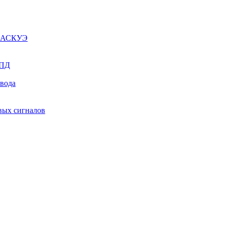
ы АСКУЭ
СПД
ывода
вых сигналов