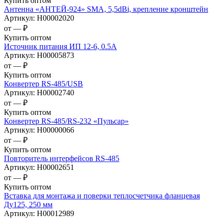
Купить оптом
Антенна «АНТЕЙ-924» SMA, 5,5dBi, крепление кронштейн
Артикул:
Н00002020
от —
₽
Купить оптом
Источник питания ИП 12-6, 0.5А
Артикул:
Н00005873
от —
₽
Купить оптом
Конвертер RS-485/USB
Артикул:
Н00002740
от —
₽
Купить оптом
Конвертер RS-485/RS-232 «Пульсар»
Артикул:
Н00000066
от —
₽
Купить оптом
Повторитель интерфейсов RS-485
Артикул:
Н00002651
от —
₽
Купить оптом
Вставка для монтажа и поверки теплосчетчика фланцевая
Ду125, 250 мм
Артикул:
Н00012989