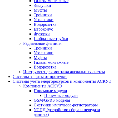
Гильзы монтажные
Заглушки
Муфты
Тройники
Угольники
Водорозетка
Евроконус
Футорки
L-образные трубки
Радиальные фитинги
Тройники
Угольники
Муфты
Гильзы монтажные
Водорозетка
Инструмент для монтажа аксиальных систем
Системы защиты от протечки
Системы учета энергоресурсов и компоненты АСКУЭ
Компоненты АСКУЭ
Приемные модули
Приемные модули
GSM/GPRS модемы
Счетчики импульсов-регистраторы
УСПД (устройство сбора и передачи
данных)