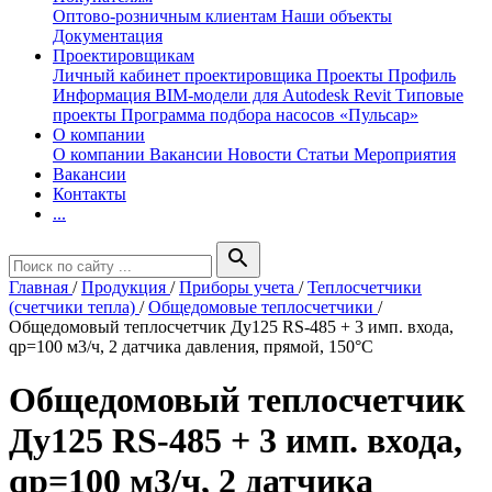
Оптово-розничным клиентам
Наши объекты
Документация
Проектировщикам
Личный кабинет проектировщика
Проекты
Профиль
Информация
BIM-модели для Autodesk Revit
Типовые
проекты
Программа подбора насосов «Пульсар»
О компании
О компании
Вакансии
Новости
Статьи
Мероприятия
Вакансии
Контакты
...
search
Главная
/
Продукция
/
Приборы учета
/
Теплосчетчики
(счетчики тепла)
/
Общедомовые теплосчетчики
/
Общедомовый теплосчетчик Ду125 RS-485 + 3 имп. входа,
qp=100 м3/ч, 2 датчика давления, прямой, 150°C
Общедомовый теплосчетчик
Ду125 RS-485 + 3 имп. входа,
qp=100 м3/ч, 2 датчика