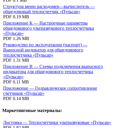
PDF
0.1 MB
Структура меню расходомер—вычислитель —
общедомовый теплосчетчик «Пульсар»
PDF
0.19 MB
Приложение К — Настроечные параметры
общедомового ультразвукового теплосчетчика
«Пульсар»
PDF
1.26 MB
Руководство по эксплуатации (паспорт) —
Выносной индикатор для общедомового
теплосчетчика «Пульсар»
PDF
1.31 MB
Приложение В — Схемы подключения выносного
индикатора для общедомового теплосчетчика
«Пульсар»
PDF
0.11 MB
Приложение — Гидравлическое сопротивление
счетчиков «Пульсар»
PDF
0.14 MB
Маркетинговые материалы:
Листовка — Теплосчетчики ультразвуковые «Пульсар»
PDF
1.82 MB