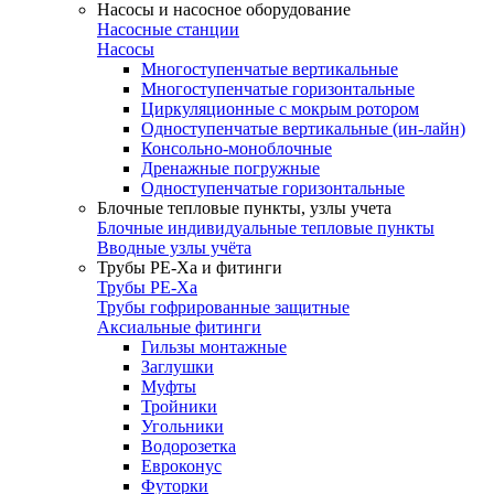
Насосы и насосное оборудование
Насосные станции
Насосы
Многоступенчатые вертикальные
Многоступенчатые горизонтальные
Циркуляционные с мокрым ротором
Одноступенчатые вертикальные (ин-лайн)
Консольно-моноблочные
Дренажные погружные
Одноступенчатые горизонтальные
Блочные тепловые пункты, узлы учета
Блочные индивидуальные тепловые пункты
Вводные узлы учёта
Трубы РЕ-Ха и фитинги
Трубы РЕ-Ха
Трубы гофрированные защитные
Аксиальные фитинги
Гильзы монтажные
Заглушки
Муфты
Тройники
Угольники
Водорозетка
Евроконус
Футорки