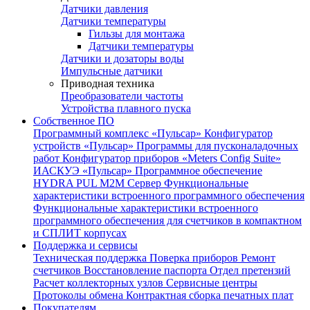
Датчики давления
Датчики температуры
Гильзы для монтажа
Датчики температуры
Датчики и дозаторы воды
Импульсные датчики
Приводная техника
Преобразователи частоты
Устройства плавного пуска
Собственное ПО
Программный комплекс «Пульсар»
Конфигуратор
устройств «Пульсар»
Программы для пусконаладочных
работ
Конфигуратор приборов «Meters Config Suite»
ИАСКУЭ «Пульсар»
Программное обеспечение
HYDRA PUL
M2M Сервер
Функциональные
характеристики встроенного программного обеспечения
Функциональные характеристики встроенного
программного обеспечения для счетчиков в компактном
и СПЛИТ корпусах
Поддержка и сервисы
Техническая поддержка
Поверка приборов
Ремонт
счетчиков
Восстановление паспорта
Отдел претензий
Расчет коллекторных узлов
Сервисные центры
Протоколы обмена
Контрактная сборка печатных плат
Покупателям