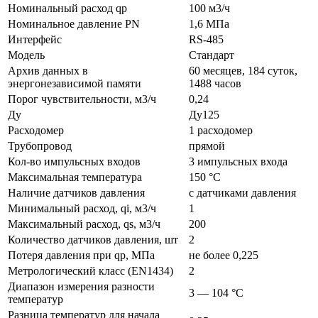
Номинальный расход qp
100 м3/ч
Номинальное давление PN
1,6 МПа
Интерфейс
RS-485
Модель
Стандарт
Архив данных в
60 месяцев, 184 суток,
энергонезависимой памяти
1488 часов
Порог чувствительности, м3/ч
0,24
Ду
Ду125
Расходомер
1 расходомер
Трубопровод
прямой
Кол-во импульсных входов
3 импульсных входа
Максимальная температура
150 °C
Наличие датчиков давления
с датчиками давления
Минимальный расход, qi, м3/ч
1
Максимальный расход, qs, м3/ч
200
Количество датчиков давления, шт
2
Потеря давления при qp, МПа
не более 0,225
Метрологический класс (EN1434)
2
Диапазон измерения разности
3 — 104 °C
температур
Разница температур для начала