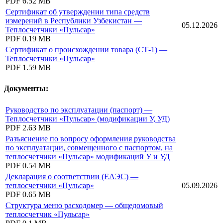
PDF
6.52 MB
Сертификат об утверждении типа средств
измерений в Республики Узбекистан —
05.12.2026
Теплосчетчики «Пульсар»
PDF
0.19 MB
Сертификат о происхождении товара (СТ-1) —
Теплосчетчики «Пульсар»
PDF
1.59 MB
Документы:
Руководство по эксплуатации (паспорт) —
Теплосчетчики «Пульсар» (модификации У, УД)
PDF
2.63 MB
Разъяснение по вопросу оформления руководства
по эксплуатации, совмещенного с паспортом, на
теплосчетчики «Пульсар» модификаций У и УД
PDF
0.54 MB
Декларация о соответствии (ЕАЭС) —
теплосчетчики «Пульсар»
05.09.2026
PDF
0.65 MB
Структура меню расходомер — общедомовый
теплосчетчик «Пульсар»