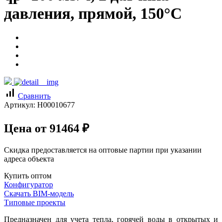
давления, прямой, 150°C
signal_cellular_alt
Сравнить
Артикул:
Н00010677
Цена от
91464
₽
Скидка предоставляется на оптовые партии при указании
адреса объекта
Купить оптом
Конфигуратор
Скачать BIM-модель
Типовые проекты
Предназначен для учета тепла, горячей воды в открытых и