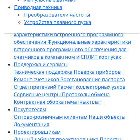
для пусконаладочных работ
Конфигуратор
Приводная техника
приборов «Meters Config Suite»
ИАСКУЭ
Преобразователи частоты
«Пульсар»
Программное обеспечение HYDRA
Устройства плавного пуска
PUL
M2M Сервер
Функциональные
характеристики встроенного программного
обеспечения
Функциональные характеристики
встроенного программного обеспечения для
счетчиков в компактном и СПЛИТ корпусах
Поддержка и сервисы
Техническая поддержка
Поверка приборов
Ремонт счетчиков
Восстановление паспорта
Отдел претензий
Расчет коллекторных узлов
Сервисные центры
Протоколы обмена
Контрактная сборка печатных плат
Покупателям
Оптово-розничным клиентам
Наши объекты
Документация
Проектировщикам
Личный кабинет проектировщика
Проекты