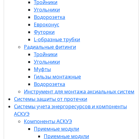
Тройники
Радиальные фитинги
Угольники
Тройники
Водорозетка
Угольники
Евроконус
Муфты
Футорки
Гильзы монтажные
L-образные трубки
Водорозетка
Радиальные фитинги
Инструмент для монтажа аксиальных систем
Тройники
Системы защиты от протечки
Угольники
Системы учета энергоресурсов и
Муфты
компоненты АСКУЭ
Гильзы монтажные
Компоненты АСКУЭ
Водорозетка
Приемные модули
Инструмент для монтажа аксиальных систем
GSM/GPRS модемы
Системы защиты от протечки
Счетчики импульсов-регистраторы
Системы учета энергоресурсов и компоненты
УСПД (устройство сбора и передачи
АСКУЭ
данных)
Компоненты АСКУЭ
Преобразователи интерфейсов
Приемные модули
Антенны для GSM/GPRS модемов и УСПД
Приемные модули