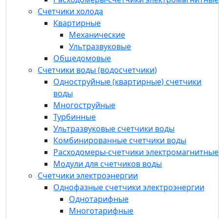
Счетчики холода
Счетчики холода
Квартирные
Квартирные
Общедомовые
Механические
Счетчики воды (водосчетчики)
Ультразвуковые
Одноструйные (квартирные) счетчики
Общедомовые
воды
Счетчики воды (водосчетчики)
Многоструйные
Одноструйные (квартирные) счетчики
Турбинные
воды
Ультразвуковые счетчики воды
Многоструйные
Комбинированные счетчики воды
Турбинные
Расходомеры-счетчики
Ультразвуковые счетчики воды
электромагнитные
Комбинированные счетчики воды
Модули для счетчиков воды
Расходомеры-счетчики электромагнитные
Счетчики электроэнергии
Модули для счетчиков воды
Однофазные счетчики электроэнергии
Счетчики электроэнергии
Трехфазные счетчики электроэнергии
Однофазные счетчики электроэнергии
Комплектующие
Однотарифные
Устройства для распределения
Многотарифные
теплопотребления