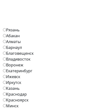
Рязань
Абакан
Алматы
Барнаул
Благовещенск
Владивосток
Воронеж
Екатеринбург
Ижевск
Иркутск
Казань
Краснодар
Красноярск
Минск