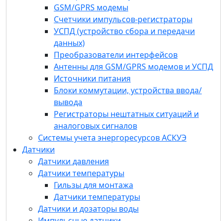
Источники питания
GSM/GPRS модемы
Блоки коммутации, устройства ввода/
Счетчики импульсов-регистраторы
вывода
УСПД (устройство сбора и передачи
Регистраторы нештатных ситуаций и
данных)
аналоговых сигналов
Преобразователи интерфейсов
Системы учета энергоресурсов АСКУЭ
Антенны для GSM/GPRS модемов и УСПД
Датчики
Источники питания
Датчики давления
Блоки коммутации, устройства ввода/
Датчики температуры
вывода
Гильзы для монтажа
Регистраторы нештатных ситуаций и
Датчики температуры
аналоговых сигналов
Датчики и дозаторы воды
Системы учета энергоресурсов АСКУЭ
Импульсные датчики
Датчики
Приводная техника
Датчики давления
Преобразователи частоты
Датчики температуры
Устройства плавного пуска
Гильзы для монтажа
Собственное ПО
Датчики температуры
Программный комплекс «Пульсар»
Датчики и дозаторы воды
Конфигуратор устройств «Пульсар»
Программы
Импульсные датчики