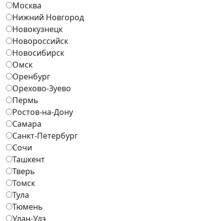
Москва
Нижний Новгород
Новокузнецк
Новороссийск
Новосибирск
Омск
Оренбург
Орехово-Зуево
Пермь
Ростов-на-Дону
Самара
Санкт-Петербург
Сочи
Ташкент
Тверь
Томск
Тула
Тюмень
Улан-Удэ