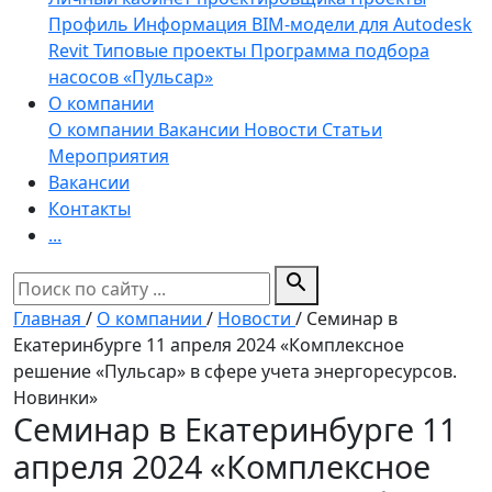
Профиль
Информация
BIM-модели для Autodesk
Revit
Типовые проекты
Программа подбора
насосов «Пульсар»
О компании
О компании
Вакансии
Новости
Статьи
Мероприятия
Вакансии
Контакты
...
search
Главная
/
О компании
/
Новости
/
Семинар в
Екатеринбурге 11 апреля 2024 «Комплексное
решение «Пульсар» в сфере учета энергоресурсов.
Новинки»
Семинар в Екатеринбурге 11
апреля 2024 «Комплексное