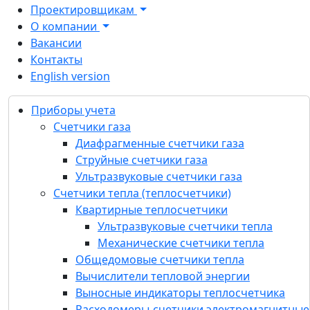
Проектировщикам
О компании
Вакансии
Контакты
English version
Продукция
Приборы учета
Приборы учета
Счетчики газа
Счетчики газа
Диафрагменные счетчики газа
Диафрагменные счетчики газа
Струйные счетчики газа
Струйные счетчики газа
Ультразвуковые счетчики газа
Ультразвуковые счетчики газа
Счетчики тепла (теплосчетчики)
Счетчики тепла (теплосчетчики)
Квартирные теплосчетчики
Квартирные теплосчетчики
Ультразвуковые счетчики тепла
Общедомовые счетчики тепла
Механические счетчики тепла
Вычислители тепловой энергии
Общедомовые счетчики тепла
Выносные индикаторы теплосчетчика
Вычислители тепловой энергии
Расходомеры-счетчики
Выносные индикаторы теплосчетчика
электромагнитные
Расходомеры-счетчики электромагнитные