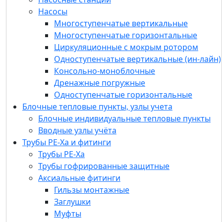
Консольно-моноблочные
Насосы
Дренажные погружные
Многоступенчатые вертикальные
Одноступенчатые горизонтальные
Многоступенчатые горизонтальные
Блочные тепловые пункты, узлы учета
Циркуляционные с мокрым ротором
Блочные индивидуальные тепловые пункты
Одноступенчатые вертикальные (ин-лайн)
Вводные узлы учёта
Консольно-моноблочные
Трубы РЕ-Ха и фитинги
Дренажные погружные
Трубы РЕ-Ха
Одноступенчатые горизонтальные
Трубы гофрированные защитные
Блочные тепловые пункты, узлы учета
Аксиальные фитинги
Блочные индивидуальные тепловые пункты
Гильзы монтажные
Вводные узлы учёта
Заглушки
Трубы РЕ-Ха и фитинги
Муфты
Трубы РЕ-Ха
Тройники
Трубы гофрированные защитные
Угольники
Аксиальные фитинги
Водорозетка
Гильзы монтажные
Евроконус
Заглушки
Футорки
Муфты
L-образные трубки