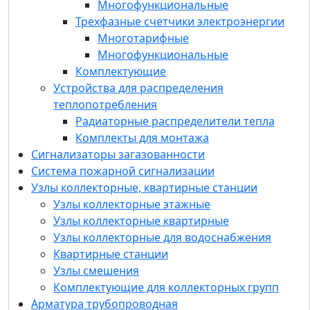
Многофункциональные
Радиаторные распределители тепла
Трехфазные счетчики электроэнергии
Комплекты для монтажа
Многотарифные
Сигнализаторы загазованности
Многофункциональные
Система пожарной сигнализации
Комплектующие
Узлы коллекторные, квартирные станции
Устройства для распределения
Квартирные станции
теплопотребления
Узлы коллекторные для водоснабжения
Радиаторные распределители тепла
Узлы коллекторные квартирные
Комплекты для монтажа
Узлы коллекторные этажные
Сигнализаторы загазованности
Узлы смешения
Система пожарной сигнализации
Комплектующие для коллекторных групп
Узлы коллекторные, квартирные станции
Арматура трубопроводная
Узлы коллекторные этажные
Радиаторные терморегуляторы и запорные
Узлы коллекторные квартирные
клапаны
Узлы коллекторные для водоснабжения
Балансировочная арматура
Квартирные станции
Регуляторы перепада давления
Узлы смешения
Балансировочные клапаны
Комплектующие для коллекторных групп
Компенсаторы гидроударов
Арматура трубопроводная