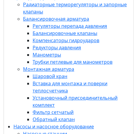
Редукторы давления
Радиаторные терморегуляторы и запорные
Манометры
клапаны
Трубки петлевые для манометров
Балансировочная арматура
Монтажная арматура
Регуляторы перепада давления
Шаровой кран
Балансировочные клапаны
Вставка для монтажа и поверки
Компенсаторы гидроударов
теплосчетчика
Редукторы давления
Установочный присоединительный
Манометры
комплект
Трубки петлевые для манометров
Фильтр сетчатый
Монтажная арматура
Обратный клапан
Шаровой кран
Насосы и насосное оборудование
Вставка для монтажа и поверки
Насосные станции
теплосчетчика
Насосы
Установочный присоединительный
Многоступенчатые вертикальные
комплект
Многоступенчатые горизонтальные
Фильтр сетчатый
Циркуляционные с мокрым ротором
Обратный клапан
Одноступенчатые вертикальные (ин-
Насосы и насосное оборудование
лайн)
Насосные станции