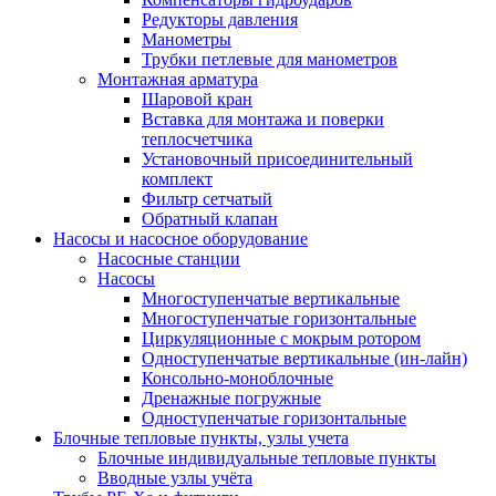
Редукторы давления
Манометры
Трубки петлевые для манометров
Монтажная арматура
Шаровой кран
Вставка для монтажа и поверки
теплосчетчика
Установочный присоединительный
комплект
Фильтр сетчатый
Обратный клапан
Насосы и насосное оборудование
Насосные станции
Насосы
Многоступенчатые вертикальные
Многоступенчатые горизонтальные
Циркуляционные с мокрым ротором
Одноступенчатые вертикальные (ин-лайн)
Консольно-моноблочные
Дренажные погружные
Одноступенчатые горизонтальные
Блочные тепловые пункты, узлы учета
Блочные индивидуальные тепловые пункты
Вводные узлы учёта