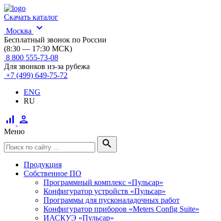
Скачать каталог
expand_more
Москва
Бесплатный звонок по России
(8:30 — 17:30 МСК)
8 800 555-73-08
Для звонков из-за рубежа
+7 (499) 649-75-72
ENG
RU
signal_cellular_alt
person
Меню
search
Продукция
Собственное ПО
Программный комплекс «Пульсар»
Конфигуратор устройств «Пульсар»
Программы для пусконаладочных работ
Конфигуратор приборов «Meters Config Suite»
ИАСКУЭ «Пульсар»