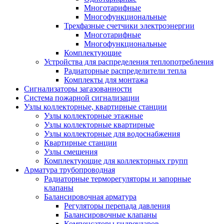
Многотарифные
Многофункциональные
Трехфазные счетчики электроэнергии
Многотарифные
Многофункциональные
Комплектующие
Устройства для распределения теплопотребления
Радиаторные распределители тепла
Комплекты для монтажа
Сигнализаторы загазованности
Система пожарной сигнализации
Узлы коллекторные, квартирные станции
Узлы коллекторные этажные
Узлы коллекторные квартирные
Узлы коллекторные для водоснабжения
Квартирные станции
Узлы смешения
Комплектующие для коллекторных групп
Арматура трубопроводная
Радиаторные терморегуляторы и запорные
клапаны
Балансировочная арматура
Регуляторы перепада давления
Балансировочные клапаны
Компенсаторы гидроударов