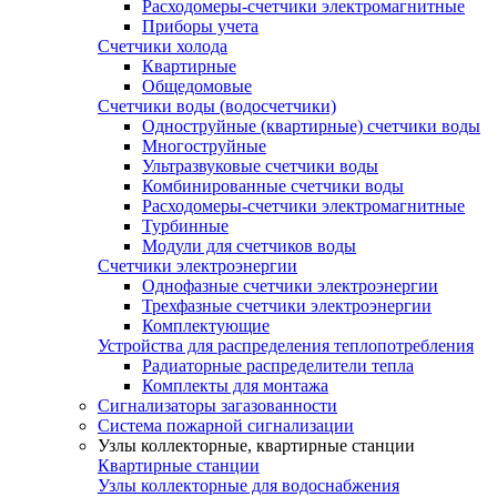
Расходомеры-счетчики электромагнитные
Приборы учета
Счетчики холода
Квартирные
Общедомовые
Счетчики воды (водосчетчики)
Одноструйные (квартирные) счетчики воды
Многоструйные
Ультразвуковые счетчики воды
Комбинированные счетчики воды
Расходомеры-счетчики электромагнитные
Турбинные
Модули для счетчиков воды
Счетчики электроэнергии
Однофазные счетчики электроэнергии
Трехфазные счетчики электроэнергии
Комплектующие
Устройства для распределения теплопотребления
Радиаторные распределители тепла
Комплекты для монтажа
Сигнализаторы загазованности
Система пожарной сигнализации
Узлы коллекторные, квартирные станции
Квартирные станции
Узлы коллекторные для водоснабжения