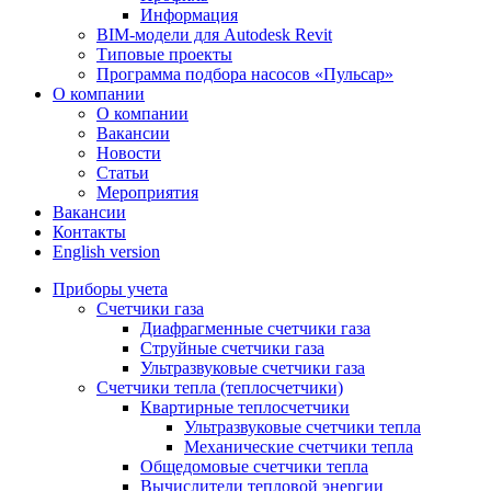
Информация
BIM-модели для Autodesk Revit
Типовые проекты
Программа подбора насосов «Пульсар»
О компании
О компании
Вакансии
Новости
Статьи
Мероприятия
Вакансии
Контакты
English version
Приборы учета
Счетчики газа
Диафрагменные счетчики газа
Струйные счетчики газа
Ультразвуковые счетчики газа
Счетчики тепла (теплосчетчики)
Квартирные теплосчетчики
Ультразвуковые счетчики тепла
Механические счетчики тепла
Общедомовые счетчики тепла
Вычислители тепловой энергии