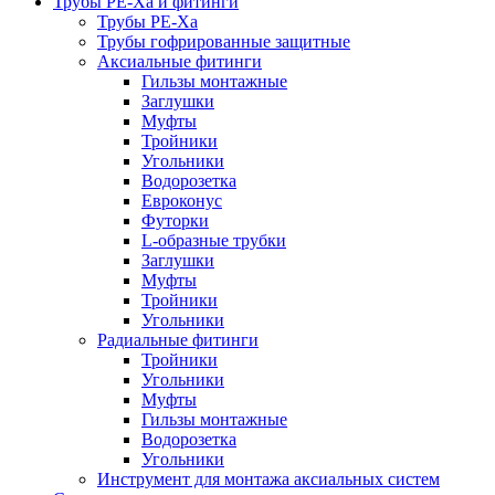
Трубы РЕ-Ха и фитинги
Трубы РЕ-Ха
Трубы гофрированные защитные
Аксиальные фитинги
Гильзы монтажные
Заглушки
Муфты
Тройники
Угольники
Водорозетка
Евроконус
Футорки
L-образные трубки
Заглушки
Муфты
Тройники
Угольники
Радиальные фитинги
Тройники
Угольники
Муфты
Гильзы монтажные
Водорозетка
Угольники
Инструмент для монтажа аксиальных систем