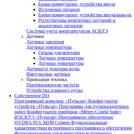
Блоки коммутации, устройства ввода
Источники питания
Блоки коммутации, устройства ввода/вывода
Регистраторы нештатных ситуаций и
аналоговых сигналов
Системы учета энергоресурсов АСКУЭ
Датчики
Датчики давления
Датчики температуры
Гильзы для монтажа
Датчики температуры
Датчики температуры
Датчики и дозаторы воды
Импульсные датчики
Приводная техника
Преобразователи частоты
Устройства плавного пуска
Собственное ПО
Программный комплекс «Пульсар»
Конфигуратор
устройств «Пульсар»
Программы для пусконаладочных
работ
Конфигуратор приборов «Meters Config Suite»
ИАСКУЭ «Пульсар»
Программное обеспечение
HYDRA PUL
M2M Сервер
Функциональные
характеристики встроенного программного обеспечения
Функциональные характеристики встроенного