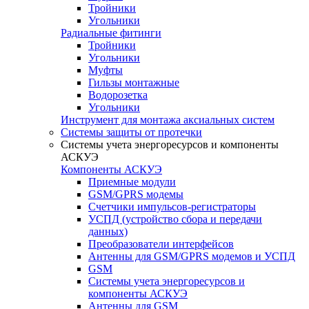
Тройники
Угольники
Радиальные фитинги
Тройники
Угольники
Муфты
Гильзы монтажные
Водорозетка
Угольники
Инструмент для монтажа аксиальных систем
Системы защиты от протечки
Системы учета энергоресурсов и компоненты
АСКУЭ
Компоненты АСКУЭ
Приемные модули
GSM/GPRS модемы
Счетчики импульсов-регистраторы
УСПД (устройство сбора и передачи
данных)
Преобразователи интерфейсов
Антенны для GSM/GPRS модемов и УСПД
GSM
Системы учета энергоресурсов и
компоненты АСКУЭ
Антенны для GSM