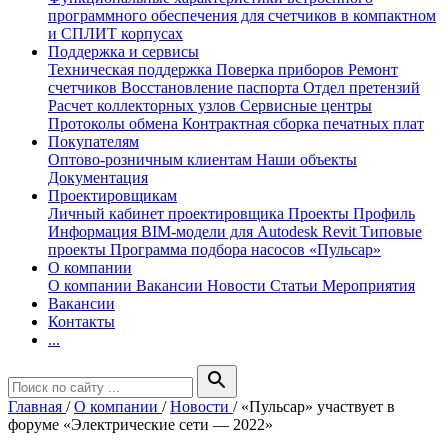
программного обеспечения для счетчиков в компактном
и СПЛИТ корпусах
Поддержка и сервисы
Техническая поддержка
Поверка приборов
Ремонт
счетчиков
Восстановление паспорта
Отдел претензий
Расчет коллекторных узлов
Сервисные центры
Протоколы обмена
Контрактная сборка печатных плат
Покупателям
Оптово-розничным клиентам
Наши объекты
Документация
Проектировщикам
Личный кабинет проектировщика
Проекты
Профиль
Информация
BIM-модели для Autodesk Revit
Типовые
проекты
Программа подбора насосов «Пульсар»
О компании
О компании
Вакансии
Новости
Статьи
Мероприятия
Вакансии
Контакты
...
search
Главная
/
О компании
/
Новости
/
«Пульсар» участвует в
форуме «Электрические сети — 2022»