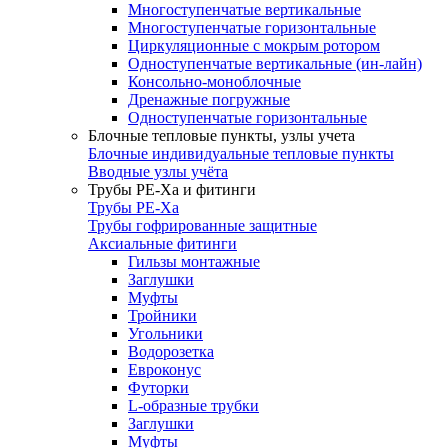
Многоступенчатые вертикальные
Многоступенчатые горизонтальные
Циркуляционные с мокрым ротором
Одноступенчатые вертикальные (ин-лайн)
Консольно-моноблочные
Дренажные погружные
Одноступенчатые горизонтальные
Блочные тепловые пункты, узлы учета
Блочные индивидуальные тепловые пункты
Вводные узлы учёта
Трубы РЕ-Ха и фитинги
Трубы РЕ-Ха
Трубы гофрированные защитные
Аксиальные фитинги
Гильзы монтажные
Заглушки
Муфты
Тройники
Угольники
Водорозетка
Евроконус
Футорки
L-образные трубки
Заглушки
Муфты