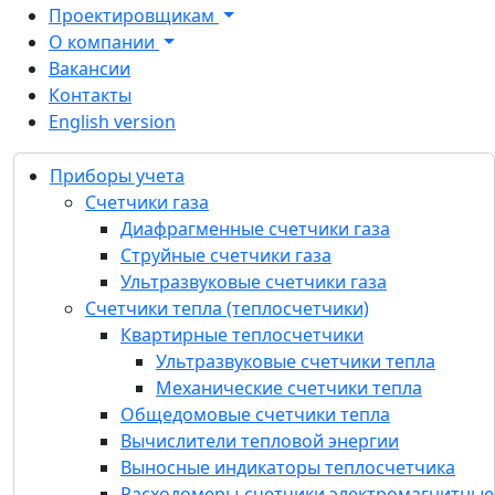
Проектировщикам
О компании
Вакансии
Контакты
English version
Продукция
Приборы учета
Приборы учета
Счетчики газа
Счетчики газа
Диафрагменные счетчики газа
Диафрагменные счетчики газа
Струйные счетчики газа
Струйные счетчики газа
Ультразвуковые счетчики газа
Ультразвуковые счетчики газа
Счетчики тепла (теплосчетчики)
Счетчики тепла (теплосчетчики)
Квартирные теплосчетчики
Квартирные теплосчетчики
Ультразвуковые счетчики тепла
Общедомовые счетчики тепла
Механические счетчики тепла
Вычислители тепловой энергии
Общедомовые счетчики тепла
Выносные индикаторы теплосчетчика
Вычислители тепловой энергии
Расходомеры-счетчики
Выносные индикаторы теплосчетчика
электромагнитные
Расходомеры-счетчики электромагнитные