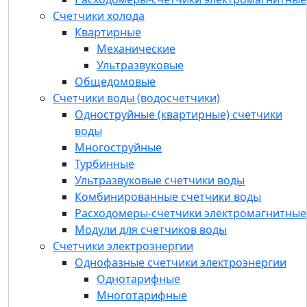
Счетчики холода
Счетчики холода
Квартирные
Квартирные
Общедомовые
Механические
Счетчики воды (водосчетчики)
Ультразвуковые
Одноструйные (квартирные) счетчики
Общедомовые
воды
Счетчики воды (водосчетчики)
Многоструйные
Одноструйные (квартирные) счетчики
Турбинные
воды
Ультразвуковые счетчики воды
Многоструйные
Комбинированные счетчики воды
Турбинные
Расходомеры-счетчики
Ультразвуковые счетчики воды
электромагнитные
Комбинированные счетчики воды
Модули для счетчиков воды
Расходомеры-счетчики электромагнитные
Счетчики электроэнергии
Модули для счетчиков воды
Однофазные счетчики электроэнергии
Счетчики электроэнергии
Трехфазные счетчики электроэнергии
Однофазные счетчики электроэнергии
Комплектующие
Однотарифные
Устройства для распределения
Многотарифные
теплопотребления