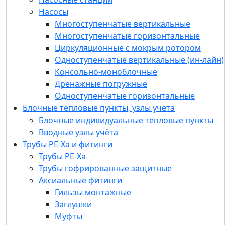
Консольно-моноблочные
Насосы
Дренажные погружные
Многоступенчатые вертикальные
Одноступенчатые горизонтальные
Многоступенчатые горизонтальные
Блочные тепловые пункты, узлы учета
Циркуляционные с мокрым ротором
Блочные индивидуальные тепловые пункты
Одноступенчатые вертикальные (ин-лайн)
Вводные узлы учёта
Консольно-моноблочные
Трубы РЕ-Ха и фитинги
Дренажные погружные
Трубы РЕ-Ха
Одноступенчатые горизонтальные
Трубы гофрированные защитные
Блочные тепловые пункты, узлы учета
Аксиальные фитинги
Блочные индивидуальные тепловые пункты
Гильзы монтажные
Вводные узлы учёта
Заглушки
Трубы РЕ-Ха и фитинги
Муфты
Трубы РЕ-Ха
Тройники
Трубы гофрированные защитные
Угольники
Аксиальные фитинги
Водорозетка
Гильзы монтажные
Евроконус
Заглушки
Футорки
Муфты
L-образные трубки