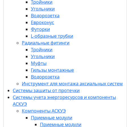
Тройники
Радиальные фитинги
Угольники
Тройники
Водорозетка
Угольники
Евроконус
Муфты
Футорки
Гильзы монтажные
L-образные трубки
Водорозетка
Радиальные фитинги
Инструмент для монтажа аксиальных систем
Тройники
Системы защиты от протечки
Угольники
Системы учета энергоресурсов и
Муфты
компоненты АСКУЭ
Гильзы монтажные
Компоненты АСКУЭ
Водорозетка
Приемные модули
Инструмент для монтажа аксиальных систем
GSM/GPRS модемы
Системы защиты от протечки
Счетчики импульсов-регистраторы
Системы учета энергоресурсов и компоненты
УСПД (устройство сбора и передачи
АСКУЭ
данных)
Компоненты АСКУЭ
Преобразователи интерфейсов
Приемные модули
Антенны для GSM/GPRS модемов и УСПД
Приемные модули