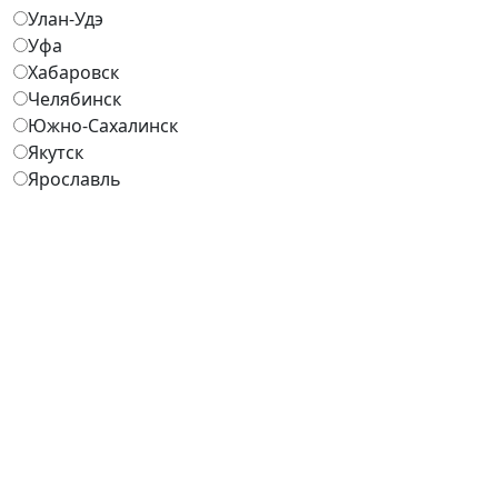
Улан-Удэ
Уфа
Хабаровск
Челябинск
Южно-Сахалинск
Якутск
Ярославль