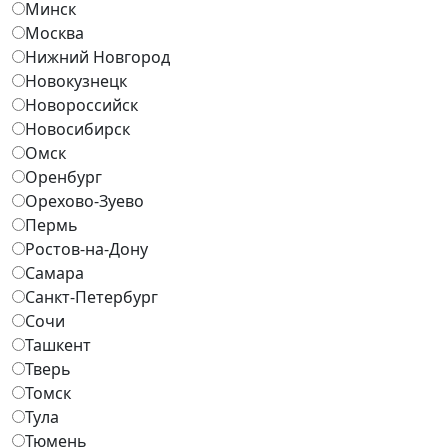
Минск
Москва
Нижний Новгород
Новокузнецк
Новороссийск
Новосибирск
Омск
Оренбург
Орехово-Зуево
Пермь
Ростов-на-Дону
Самара
Санкт-Петербург
Сочи
Ташкент
Тверь
Томск
Тула
Тюмень