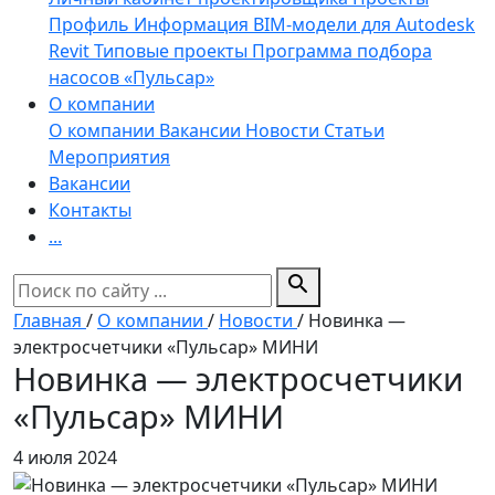
Профиль
Информация
BIM-модели для Autodesk
Revit
Типовые проекты
Программа подбора
насосов «Пульсар»
О компании
О компании
Вакансии
Новости
Статьи
Мероприятия
Вакансии
Контакты
...
search
Главная
/
О компании
/
Новости
/
Новинка —
электросчетчики «Пульсар» МИНИ
Новинка — электросчетчики
«Пульсар» МИНИ
4 июля 2024