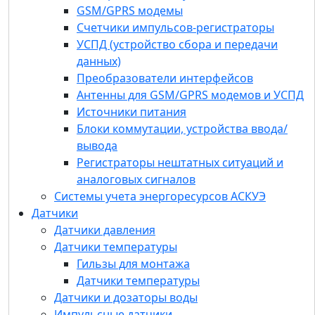
Источники питания
GSM/GPRS модемы
Блоки коммутации, устройства ввода/
Счетчики импульсов-регистраторы
вывода
УСПД (устройство сбора и передачи
Регистраторы нештатных ситуаций и
данных)
аналоговых сигналов
Преобразователи интерфейсов
Системы учета энергоресурсов АСКУЭ
Антенны для GSM/GPRS модемов и УСПД
Датчики
Источники питания
Датчики давления
Блоки коммутации, устройства ввода/
Датчики температуры
вывода
Гильзы для монтажа
Регистраторы нештатных ситуаций и
Датчики температуры
аналоговых сигналов
Датчики и дозаторы воды
Системы учета энергоресурсов АСКУЭ
Импульсные датчики
Датчики
Приводная техника
Датчики давления
Преобразователи частоты
Датчики температуры
Устройства плавного пуска
Гильзы для монтажа
Собственное ПО
Датчики температуры
Программный комплекс «Пульсар»
Датчики и дозаторы воды
Конфигуратор устройств «Пульсар»
Программы
Импульсные датчики