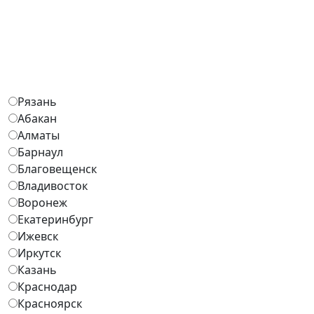
Рязань
Абакан
Алматы
Барнаул
Благовещенск
Владивосток
Воронеж
Екатеринбург
Ижевск
Иркутск
Казань
Краснодар
Красноярск