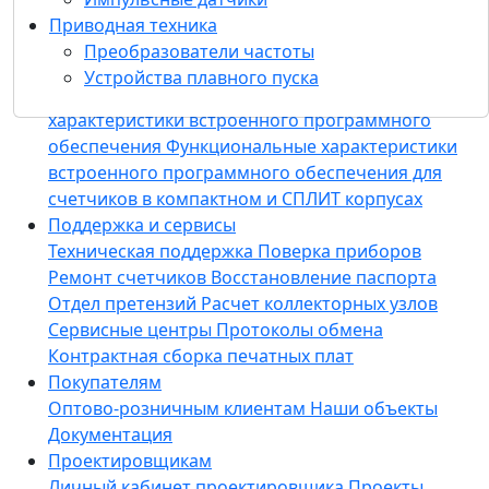
для пусконаладочных работ
Конфигуратор
Приводная техника
приборов «Meters Config Suite»
ИАСКУЭ
Преобразователи частоты
«Пульсар»
Программное обеспечение HYDRA
Устройства плавного пуска
PUL
M2M Сервер
Функциональные
характеристики встроенного программного
обеспечения
Функциональные характеристики
встроенного программного обеспечения для
счетчиков в компактном и СПЛИТ корпусах
Поддержка и сервисы
Техническая поддержка
Поверка приборов
Ремонт счетчиков
Восстановление паспорта
Отдел претензий
Расчет коллекторных узлов
Сервисные центры
Протоколы обмена
Контрактная сборка печатных плат
Покупателям
Оптово-розничным клиентам
Наши объекты
Документация
Проектировщикам
Личный кабинет проектировщика
Проекты