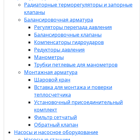
Редукторы давления
Радиаторные терморегуляторы и запорные
Манометры
клапаны
Трубки петлевые для манометров
Балансировочная арматура
Монтажная арматура
Регуляторы перепада давления
Шаровой кран
Балансировочные клапаны
Вставка для монтажа и поверки
Компенсаторы гидроударов
теплосчетчика
Редукторы давления
Установочный присоединительный
Манометры
комплект
Трубки петлевые для манометров
Фильтр сетчатый
Монтажная арматура
Обратный клапан
Шаровой кран
Насосы и насосное оборудование
Вставка для монтажа и поверки
Насосные станции
теплосчетчика
Насосы
Установочный присоединительный
Многоступенчатые вертикальные
комплект
Многоступенчатые горизонтальные
Фильтр сетчатый
Циркуляционные с мокрым ротором
Обратный клапан
Одноступенчатые вертикальные (ин-
Насосы и насосное оборудование
лайн)
Насосные станции