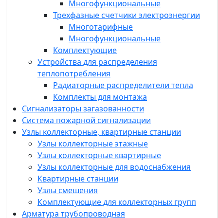
Многофункциональные
Радиаторные распределители тепла
Трехфазные счетчики электроэнергии
Комплекты для монтажа
Многотарифные
Сигнализаторы загазованности
Многофункциональные
Система пожарной сигнализации
Комплектующие
Узлы коллекторные, квартирные станции
Устройства для распределения
Квартирные станции
теплопотребления
Узлы коллекторные для водоснабжения
Радиаторные распределители тепла
Узлы коллекторные квартирные
Комплекты для монтажа
Узлы коллекторные этажные
Сигнализаторы загазованности
Узлы смешения
Система пожарной сигнализации
Комплектующие для коллекторных групп
Узлы коллекторные, квартирные станции
Арматура трубопроводная
Узлы коллекторные этажные
Радиаторные терморегуляторы и запорные
Узлы коллекторные квартирные
клапаны
Узлы коллекторные для водоснабжения
Балансировочная арматура
Квартирные станции
Регуляторы перепада давления
Узлы смешения
Балансировочные клапаны
Комплектующие для коллекторных групп
Компенсаторы гидроударов
Арматура трубопроводная